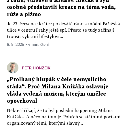
Prahu, Varšavu a Krakov. Matka a syn
osobně představili kreace na téma voda,
růže a pižmo
Je 23. července krátce po deváté ráno a módní Pařížská
ulice v centru Prahy ještě spí. Přesto se tudy začínají
trousit vybraní lifestyloví...
8. 8. 2026 ▪ 4 min. čtení
PETR HONZEJK
„Prolhaný hlupák v čele nemyslícího
stáda“. Proč Milana Knížáka oslavuje
vláda vedená mužem, kterým umělec
opovrhoval
Někteří říkají, že to byl poslední happening Milana
Knížáka. A něco na tom je. Pohřeb se státními poctami
organizovaný těmi, kterými slavný...