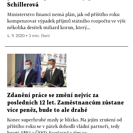
Schillerová
Ministerstvo financí nemá plán, jak od příštího roku
kompenzovat výpadek příjmů státního rozpočtu ve výši
několika desítek miliard korun, který...
4. 9. 2020 ▪ 3 min. čtení
Zdanění práce se změní nejvíc za
posledních 12 let. Zaměstnancům zůstane
více peněz, bude to ale drahé
Konec superhrubé mzdy je blízko. Na jejím zrušení od
příštího roku se v pátek dohodli vládní partneři, tedy
hnutí ANO a ČSSD. Současně s tím se...