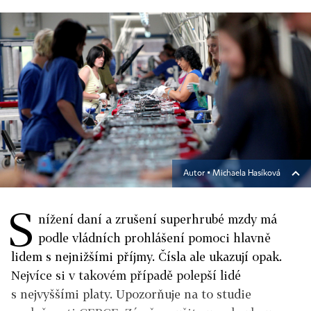
Autor ▪
Michaela Hasíková
S
nížení daní a zrušení superhrubé mzdy má
podle vládních prohlášení pomoci hlavně
lidem s nejnižšími příjmy. Čísla ale ukazují opak.
Nejvíce si v takovém případě polepší lidé
s nejvyššími platy. Upozorňuje na to studie