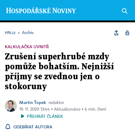
HN.cz
›
Archiv
KALKULAČKA UVNITŘ
Zrušení superhrubé mzdy
pomůže bohatším. Nejnižší
příjmy se zvednou jen o
stokoruny
Martin Ťopek
redaktor
19. 11. 2020 13:44 ▪ Aktualizováno ▪ 6 min. čtení
PŘEHRÁT ČLÁNEK
ODEBÍRAT AUTORA