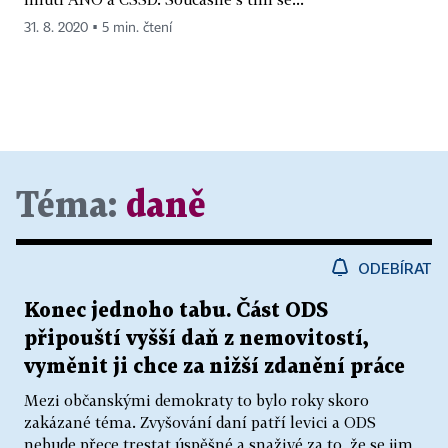
31. 8. 2020 ▪ 5 min. čtení
Téma:
daně
ODEBÍRAT
Konec jednoho tabu. Část ODS
připouští vyšší daň z nemovitostí,
vyměnit ji chce za nižší zdanění práce
Mezi občanskými demokraty to bylo roky skoro
zakázané téma. Zvyšování daní patří levici a ODS
nebude přece trestat úspěšné a snaživé za to, že se jim