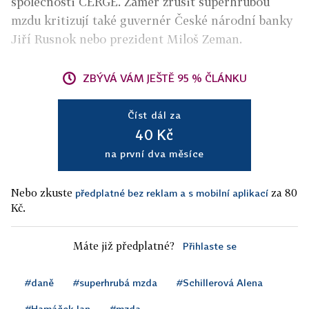
společnosti CERGE. Záměr zrušit superhrubou
mzdu kritizují také guvernér České národní banky
Jiří Rusnok nebo prezident Miloš Zeman.
ZBÝVÁ VÁM JEŠTĚ 95 % ČLÁNKU
Číst dál za
40 Kč
na první dva měsíce
Nebo zkuste
za 80
předplatné bez reklam a s mobilní aplikací
Kč.
Máte již předplatné?
Přihlaste se
#daně
#superhrubá mzda
#Schillerová Alena
#Hamáček Jan
#mzda