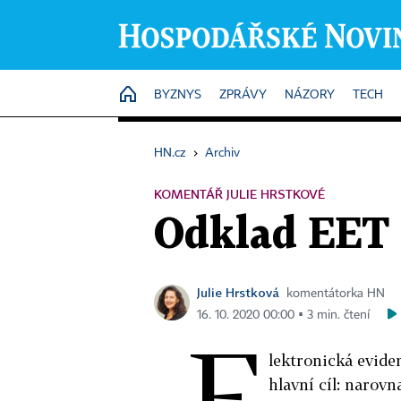
HOME
BYZNYS
ZPRÁVY
NÁZORY
TECH
HN.cz
›
Archiv
KOMENTÁŘ JULIE HRSTKOVÉ
Odklad EET 
Julie Hrstková
komentátorka HN
16. 10. 2020 00:00 ▪ 3 min. čtení
E
lektronická evide
hlavní cíl: narovn