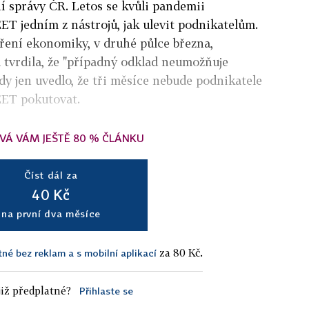
í správy ČR. Letos se kvůli pandemii
ET jedním z nástrojů, jak ulevit podnikatelům.
vření ekonomiky, v druhé půlce března,
 tvrdila, že "případný odklad neumožňuje
hdy jen uvedlo, že tři měsíce nebude podnikatele
EET pokutovat.
VÁ VÁM JEŠTĚ 80 % ČLÁNKU
Číst dál za
40 Kč
na první dva měsíce
za 80 Kč.
tné bez reklam a s mobilní aplikací
iž předplatné?
Přihlaste se