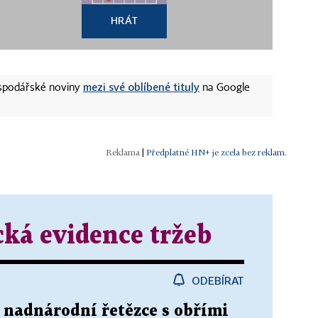
HRÁT
mezi své oblíbené tituly
ospodářské noviny
na Google
|
Předplatné HN+ je zcela bez reklam.
cká evidence tržeb
ODEBÍRAT
é nadnárodní řetězce s obřími