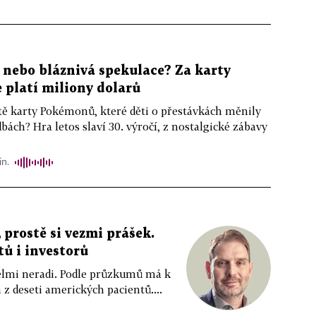
, nebo bláznivá spekulace? Za karty
platí miliony dolarů
ště karty Pokémonů, které děti o přestávkách měnily
bách? Hra letos slaví 30. výročí, z nostalgické zábavy
in.
 prostě si vezmi prášek.
tů i investorů
 velmi neradi. Podle průzkumů má k
z deseti amerických pacientů....