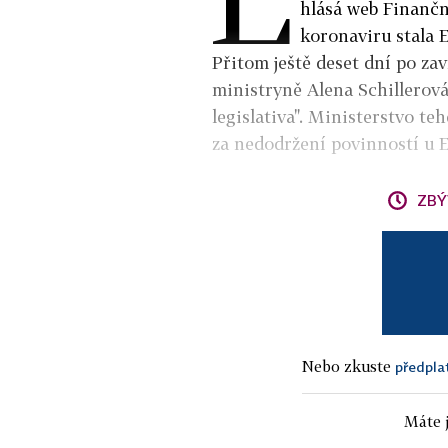
hlásá web Finančn
koronaviru stala E
Přitom ještě deset dní po za
ministryně Alena Schillerová
legislativa". Ministerstvo te
za nedodržení povinností u 
ZBÝ
Nebo zkuste
předpla
Máte j