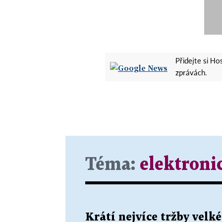
Přidejte si H
zprávách.
Téma:
elektroni
Krátí nejvíce tržby velk