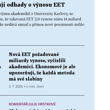
jí odhady o výnosu EET
, týmu akademiků z Univerzity Karlovy, se
m, že takzvaná EET 2.0 vynese státu 14 miliard
ie nedává smysl a přínos nové povinnosti může
Nová EET požadované
miliardy vynese, vyčíslili
a
akademici. Ekonomové je ale
upozorňují, že každá metoda
má své slabiny
3. 7. 2026 ▪ 4 min. čtení
KOMENTÁŘ JULIE HRSTKOVÉ