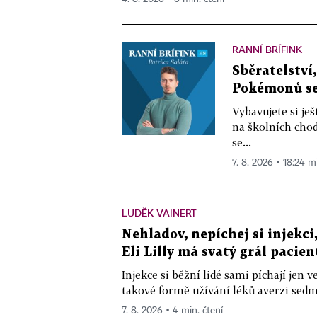
RANNÍ BRÍFINK
Sběratelství
Pokémonů se 
Vybavujete si je
na školních chod
se...
7. 8. 2026 ▪ 18:24 m
LUDĚK VAINERT
Nehladov, nepíchej si injekci,
Eli Lilly má svatý grál pacien
Injekce si běžní lidé sami píchají jen
takové formě užívání léků averzi sedm 
7. 8. 2026 ▪ 4 min. čtení