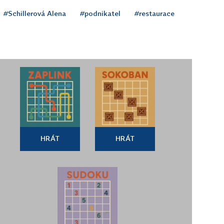
#Schillerová Alena
#podnikatel
#restaurace
HRÁT
HRÁT