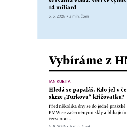
schválila vláda. Věří ve výnos
14 miliard
5. 5. 2026 ▪ 3 min. čtení
Vybíráme z H
JAN KUBITA
Hledá se papaláš. Kdo jel v
skrze „Turkovu“ křižovatku?
Před několika dny se do jedné pražské
BMW se začerněnými skly a blikající
červenou...
4. 8. 2026 ▪ 6 min. čtení