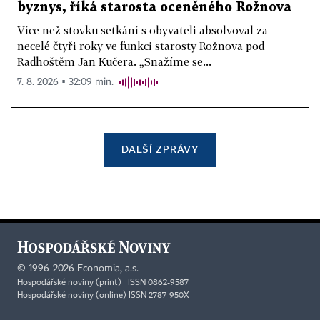
byznys, říká starosta oceněného Rožnova
Více než stovku setkání s obyvateli absolvoval za
necelé čtyři roky ve funkci starosty Rožnova pod
Radhoštěm Jan Kučera. „Snažíme se...
7. 8. 2026 ▪ 32:09 min.
DALŠÍ ZPRÁVY
©
1996-2026
Economia, a.s.
Hospodářské noviny (print) ISSN 0862-9587
Hospodářské noviny (online) ISSN 2787-950X