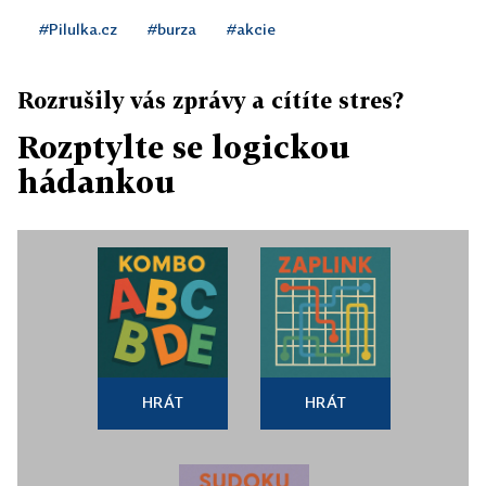
#Pilulka.cz
#burza
#akcie
Rozrušily vás zprávy a cítíte stres?
Rozptylte se logickou
hádankou
HRÁT
HRÁT