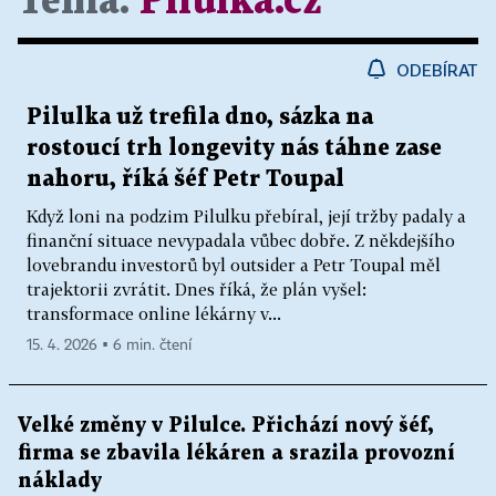
Téma:
Pilulka.cz
ODEBÍRAT
Pilulka už trefila dno, sázka na
rostoucí trh longevity nás táhne zase
nahoru, říká šéf Petr Toupal
Když loni na podzim Pilulku přebíral, její tržby padaly a
finanční situace nevypadala vůbec dobře. Z někdejšího
lovebrandu investorů byl outsider a Petr Toupal měl
trajektorii zvrátit. Dnes říká, že plán vyšel:
transformace online lékárny v...
15. 4. 2026 ▪ 6 min. čtení
Velké změny v Pilulce. Přichází nový šéf,
firma se zbavila lékáren a srazila provozní
náklady