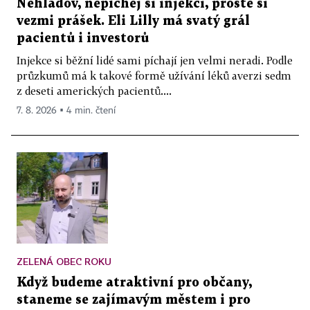
Nehladov, nepíchej si injekci, prostě si
vezmi prášek. Eli Lilly má svatý grál
pacientů i investorů
Injekce si běžní lidé sami píchají jen velmi neradi. Podle
průzkumů má k takové formě užívání léků averzi sedm
z deseti amerických pacientů....
7. 8. 2026 ▪ 4 min. čtení
ZELENÁ OBEC ROKU
Když budeme atraktivní pro občany,
staneme se zajímavým městem i pro