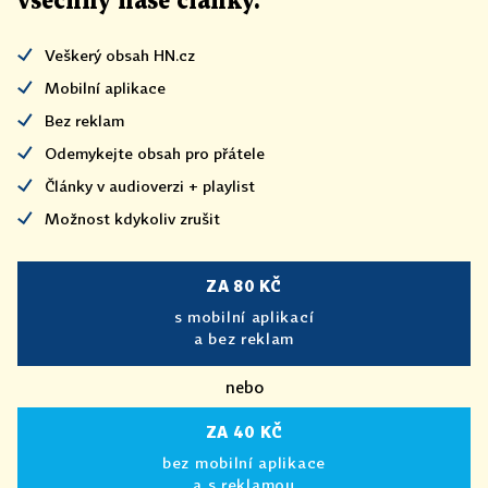
všechny naše články
.
Veškerý obsah HN.cz
Mobilní aplikace
Bez reklam
Odemykejte obsah pro přátele
Články v audioverzi + playlist
Možnost kdykoliv zrušit
ZA 80 KČ
s mobilní aplikací
a bez reklam
nebo
ZA 40 KČ
bez mobilní aplikace
a s reklamou