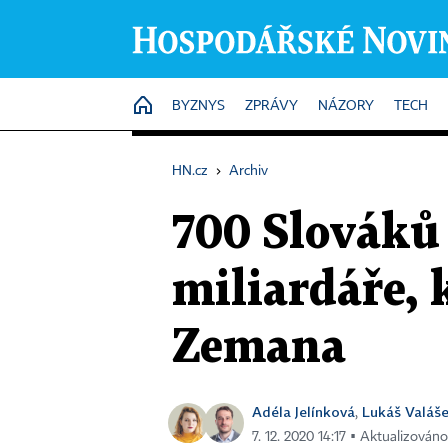
HOME
BYZNYS
ZPRÁVY
NÁZORY
TECH
HN.cz
›
Archiv
700 Slováků
miliardáře,
Zemana
Adéla Jelínková
Lukáš Valáš
,
7. 12. 2020 14:17 ▪ Aktualizováno