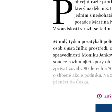
P
olicejní razie prot
který už déle než 1
jedním z nejbohatš
poradce Martina N
V souvislosti s razií se teď n
Minulý týden pozatýkali pol
osob z justičního prostředí, 
spravedlnosti Moniku Jankov
soudce rozhodující spory oh
zprivatizoval v 90. letech a
o slíbené akcie podniku. Na 
přenést do Česka.
ZBÝ