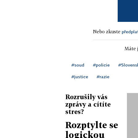
Nebo zkuste
předpla
Máte j
#soud
#policie
#Slovens
#justice
#razie
Rozrušily vás
zprávy a cítíte
stres?
Rozptylte se
logickou