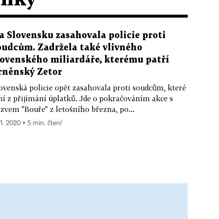
a Slovensku zasahovala policie proti
oudcům. Zadržela také vlivného
lovenského miliardáře, kterému patří
rněnský Zetor
ovenská policie opět zasahovala proti soudcům, které
ní z přijímání úplatků. Jde o pokračováním akce s
zvem "Bouře" z letošního března, po...
11. 2020 ▪ 5 min. čtení