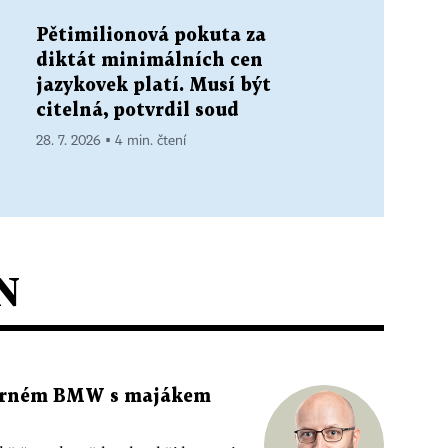
Pětimilionová pokuta za
diktát minimálních cen
jazykovek platí. Musí být
citelná, potvrdil soud
28. 7. 2026 ▪ 4 min. čtení
N
 černém BMW s majákem