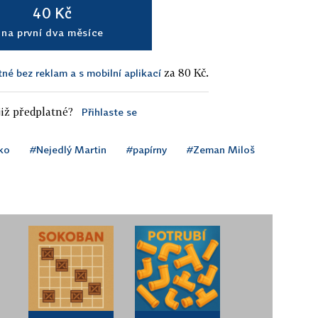
40 Kč
na první dva měsíce
za 80 Kč.
tné bez reklam a s mobilní aplikací
iž předplatné?
Přihlaste se
ko
#Nejedlý Martin
#papírny
#Zeman Miloš