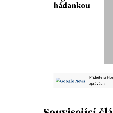
hádankou
Přidejte si H
zprávách.
Související čl