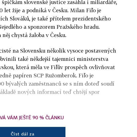
i špičkám slovenské justice zasáhla i miliardáře,
0 let žije a podniká v Česku. Milan Fiľo je
ích Slováků, je také přítelem prezidentského
ejedlého a sponzorem Pražského hradu.
a něj chystá žaloba v Česku.
icisté na Slovensku několik vysoce postavených
obvinili také někdejší tajemnici ministerstva
skou, která měla ve Fiľův prospěch ovlivňovat
ledně papíren SCP Ružomberok. Fiľo je
 700 bývalých zaměstnanců se s ním doteď soudí
základě nových informací teď chtějí spor
VÁ VÁM JEŠTĚ 90 % ČLÁNKU
Číst dál za