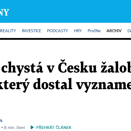
ARCHIV
REALITY
INVESTICE
PODCASTY
HRY
PročNe
D
 chystá v Česku žalo
 který dostal vyznam
ek
PŘEHRÁT ČLÁNEK
 ▪ 8 min. čtení