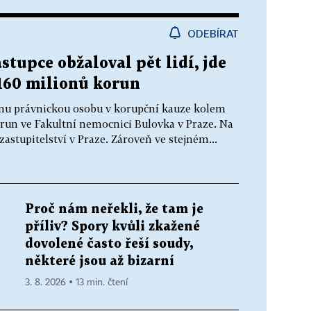
ODEBÍRAT
stupce obžaloval pět lidí, jde
160 milionů korun
jednu právnickou osobu v korupční kauze kolem
run ve Fakultní nemocnici Bulovka v Praze. Na
astupitelství v Praze. Zároveň ve stejném...
Proč nám neřekli, že tam je
příliv? Spory kvůli zkažené
dovolené často řeší soudy,
některé jsou až bizarní
3. 8. 2026 ▪ 13 min. čtení