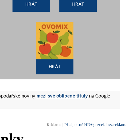
HRÁT
HRÁT
HRÁT
mezi své oblíbené tituly
ospodářské noviny
na Google
|
Předplatné HN+ je zcela bez reklam.
ánky