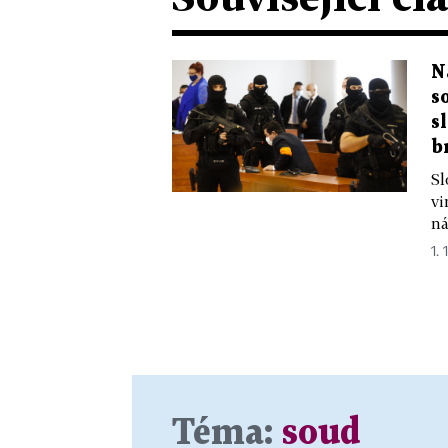
N
s
s
b
Sl
vi
ná
1. 
Téma:
soud