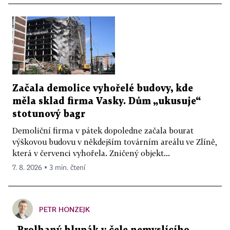
Začala demolice vyhořelé budovy, kde
měla sklad firma Vasky. Dům „ukusuje“
stotunový bagr
Demoliční firma v pátek dopoledne začala bourat
výškovou budovu v někdejším továrním areálu ve Zlíně,
která v červenci vyhořela. Zničený objekt...
7. 8. 2026 ▪ 3 min. čtení
PETR HONZEJK