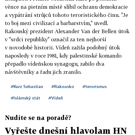
věnce na pietním místě slíbil ochranu demokracie
a vypátrání strůjců tohoto teroristického činu. "Je
to boj mezi civilizací a barbarstvím," uvedl.
Rakouský prezident Alexander Van der Bellen útok
v "srdci republiky" označil za ten nejhorší
v novodobé historii. Vídeň zažila podobný útok
naposledy v roce 1981, kdy palestinské komando
přepadlo vídeňskou synagogu, zabilo dva
návštěvníky a řadu jich zranilo.
#Kurz Sebastian
#Rakousko
#terorismus
#Islámský stát
#Vídeň
Nudíte se na poradě?
Vyřešte dnešní hlavolam HN