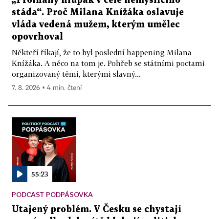
„Prolhaný hlupák v čele nemyslícího
stáda“. Proč Milana Knížáka oslavuje
vláda vedená mužem, kterým umělec
opovrhoval
Někteří říkají, že to byl poslední happening Milana
Knížáka. A něco na tom je. Pohřeb se státními poctami
organizovaný těmi, kterými slavný...
7. 8. 2026 ▪ 4 min. čtení
55:23
PODCAST PODPÁSOVKA
Utajený problém. V Česku se chystají