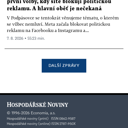
první volby, kdy sítě blokují politickou
reklamu. A hlavní oběť je nečekaná
V Podpásovce se tentokrát věnujeme tématu, o kterém
se vůbec nemluví. Meta začala blokovat politickou
reklamu na Facebooku a Instagramu a...
7. 8. 2026 ▪ 55:23 min.
DALŠÍ ZPRÁVY
©
1996-2026
Economia, a.s.
Hospodářské noviny (print) ISSN 0862-9587
Hospodářské noviny (online) ISSN 2787-950X