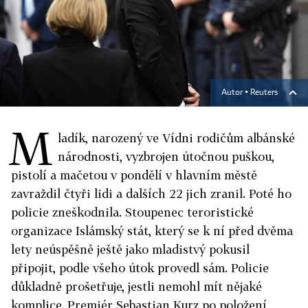
Autor ▪
Reuters
M
ladík, narozený ve Vídni rodičům albánské
národnosti, vyzbrojen útočnou puškou,
pistolí a mačetou v pondělí v hlavním městě
zavraždil čtyři lidi a dalších 22 jich zranil. Poté ho
policie zneškodnila. Stoupenec teroristické
organizace Islámský stát, který se k ní před dvěma
lety neúspěšně ještě jako mladistvý pokusil
připojit, podle všeho útok provedl sám. Policie
důkladně prošetřuje, jestli nemohl mít nějaké
komplice. Premiér Sebastian Kurz po položení