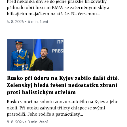
Před několika dny se do jedné pražské křižovatky
přihnalo obří luxusní BMW se začerněnými skly a
blikajícím majáčkem na střeše. Na červenou...
4. 8. 2026 ▪ 6 min. čtení
Rusko při úderu na Kyjev zabilo další dítě.
Zelenskyj hledá řešení nedostatku zbraní
proti balistickým střelám
Rusko v noci na sobotu znovu zaútočilo na Kyjev a jeho
okolí. Při útoku zahynul tříletý chlapec se svými
prarodiči. Jeho rodiče a patnáctiletý...
8. 8. 2026 ▪ 3 min. čtení