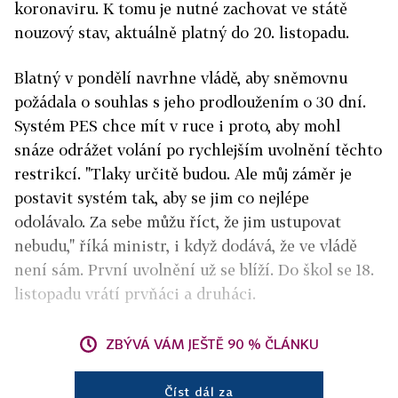
koronaviru. K tomu je nutné zachovat ve státě
nouzový stav, aktuálně platný do 20. listopadu.
Blatný v pondělí navrhne vládě, aby sněmovnu
požádala o souhlas s jeho prodloužením o 30 dní.
Systém PES chce mít v ruce i proto, aby mohl
snáze odrážet volání po rychlejším uvolnění těchto
restrikcí. "Tlaky určitě budou. Ale můj záměr je
postavit systém tak, aby se jim co nejlépe
odolávalo. Za sebe můžu říct, že jim ustupovat
nebudu," říká ministr, i když dodává, že ve vládě
není sám. První uvolnění už se blíží. Do škol se 18.
listopadu vrátí prvňáci a druháci.
ZBÝVÁ VÁM JEŠTĚ 90 % ČLÁNKU
Číst dál za