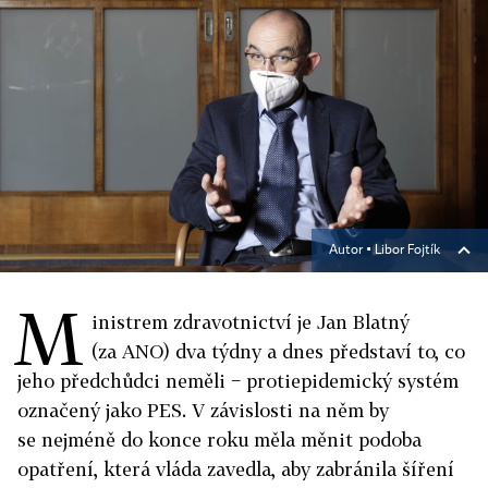
Autor ▪
Libor Fojtík
M
inistrem zdravotnictví je Jan Blatný
(za ANO) dva týdny a dnes představí to, co
jeho předchůdci neměli − protiepidemický systém
označený jako PES. V závislosti na něm by
se nejméně do konce roku měla měnit podoba
opatření, která vláda zavedla, aby zabránila šíření