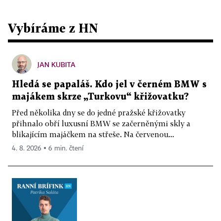
Vybíráme z HN
JAN KUBITA
Hledá se papaláš. Kdo jel v černém BMW s
majákem skrze „Turkovu“ křižovatku?
Před několika dny se do jedné pražské křižovatky
přihnalo obří luxusní BMW se začerněnými skly a
blikajícím majáčkem na střeše. Na červenou...
4. 8. 2026 ▪ 6 min. čtení