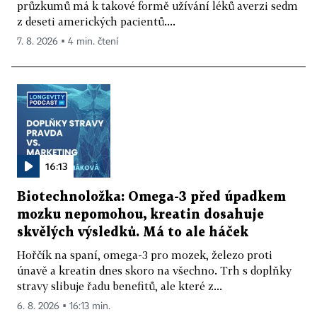
průzkumů má k takové formě užívání léků averzi sedm
z deseti amerických pacientů....
7. 8. 2026 ▪ 4 min. čtení
16:13
Biotechnoložka: Omega-3 před úpadkem
mozku nepomohou, kreatin dosahuje
skvělých výsledků. Má to ale háček
Hořčík na spaní, omega-3 pro mozek, železo proti
únavě a kreatin dnes skoro na všechno. Trh s doplňky
stravy slibuje řadu benefitů, ale které z...
6. 8. 2026 ▪ 16:13 min.