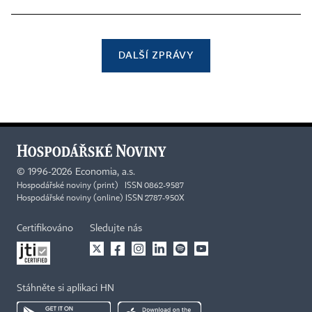
DALŠÍ ZPRÁVY
©
1996-2026
Economia, a.s.
Hospodářské noviny (print) ISSN 0862-9587
Hospodářské noviny (online) ISSN 2787-950X
Certifikováno
Sledujte nás
Stáhněte si aplikaci HN