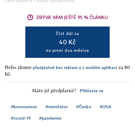
ventilátorů Česku nedaroval.
ZBÝVÁ VÁM JEŠTĚ 95 % ČLÁNKU
Číst dál za
40 Kč
na první dva měsíce
Nebo zkuste
za 80
předplatné bez reklam a s mobilní aplikací
Kč.
Máte již předplatné?
Přihlaste se
#koronavirus
#ventilátor
#Česko
#USA
#covid-19
#pandemie