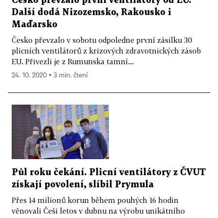
Česko převzalo první ventilátory od EU.
Další dodá Nizozemsko, Rakousko i
Maďarsko
Česko převzalo v sobotu odpoledne první zásilku 30
plicních ventilátorů z krizových zdravotnických zásob
EU. Přivezli je z Rumunska tamní...
24. 10. 2020 ▪ 3 min. čtení
Půl roku čekání. Plicní ventilátory z ČVUT
získají povolení, slíbil Prymula
Přes 14 milionů korun během pouhých 16 hodin
věnovali Češi letos v dubnu na výrobu unikátního