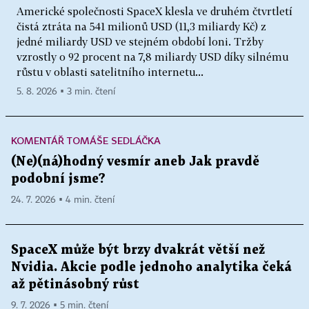
Americké společnosti SpaceX klesla ve druhém čtvrtletí
čistá ztráta na 541 milionů USD (11,3 miliardy Kč) z
jedné miliardy USD ve stejném období loni. Tržby
vzrostly o 92 procent na 7,8 miliardy USD díky silnému
růstu v oblasti satelitního internetu...
5. 8. 2026 ▪ 3 min. čtení
KOMENTÁŘ TOMÁŠE SEDLÁČKA
(Ne)(ná)hodný vesmír aneb Jak pravdě
podobní jsme?
24. 7. 2026 ▪ 4 min. čtení
SpaceX může být brzy dvakrát větší než
Nvidia. Akcie podle jednoho analytika čeká
až pětinásobný růst
9. 7. 2026 ▪ 5 min. čtení