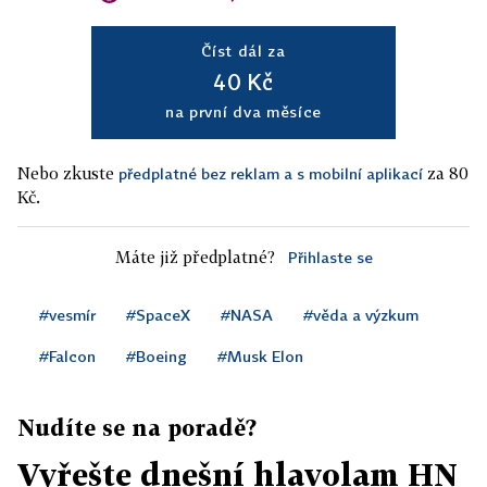
Číst dál za
40 Kč
na první dva měsíce
Nebo zkuste
za 80
předplatné bez reklam a s mobilní aplikací
Kč.
Máte již předplatné?
Přihlaste se
#vesmír
#SpaceX
#NASA
#věda a výzkum
#Falcon
#Boeing
#Musk Elon
Nudíte se na poradě?
Vyřešte dnešní hlavolam HN