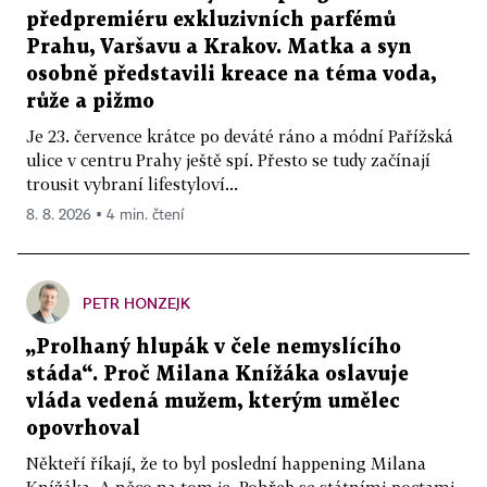
předpremiéru exkluzivních parfémů
Prahu, Varšavu a Krakov. Matka a syn
osobně představili kreace na téma voda,
růže a pižmo
Je 23. července krátce po deváté ráno a módní Pařížská
ulice v centru Prahy ještě spí. Přesto se tudy začínají
trousit vybraní lifestyloví...
8. 8. 2026 ▪ 4 min. čtení
PETR HONZEJK
„Prolhaný hlupák v čele nemyslícího
stáda“. Proč Milana Knížáka oslavuje
vláda vedená mužem, kterým umělec
opovrhoval
Někteří říkají, že to byl poslední happening Milana
Knížáka. A něco na tom je. Pohřeb se státními poctami