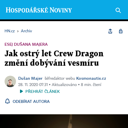
HN.cz
›
Archiv
ESEJ DUŠANA MAJERA
Jak ostrý let Crew Dragon
změní dobývání vesmíru
Dušan Majer
Kosmonautix.cz
šéfredaktor webu
28. 11. 2020 07:31 ▪ Aktualizováno ▪ 8 min. čtení
PŘEHRÁT ČLÁNEK
ODEBÍRAT AUTORA