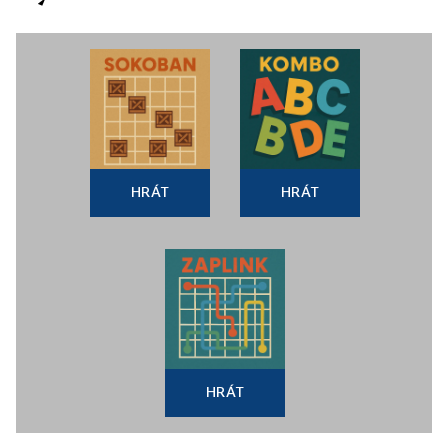
HRÁT
HRÁT
HRÁT