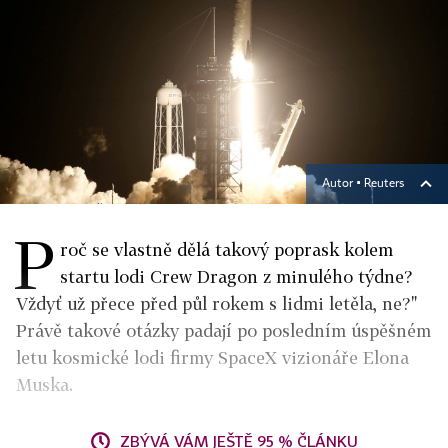
Autor ▪
Reuters
P
roč se vlastně dělá takový poprask kolem
startu lodi Crew Dragon z minulého týdne?
Vždyť už přece před půl rokem s lidmi letěla, ne?"
Právě takové otázky padají po posledním úspěšném
letu kosmické lodi firmy SpaceX vizionáře Elona
Muska.
ZBÝVÁ VÁM JEŠTĚ 95 % ČLÁNKU