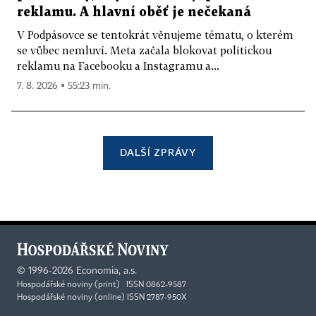
reklamu. A hlavní oběť je nečekaná
V Podpásovce se tentokrát věnujeme tématu, o kterém
se vůbec nemluví. Meta začala blokovat politickou
reklamu na Facebooku a Instagramu a...
7. 8. 2026 ▪ 55:23 min.
DALŠÍ ZPRÁVY
©
1996-2026
Economia, a.s.
Hospodářské noviny (print) ISSN 0862-9587
Hospodářské noviny (online) ISSN 2787-950X