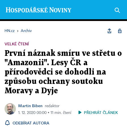
HN.cz
›
Archiv
VELKÉ ČTENÍ
První náznak smíru ve střetu o
"Amazonii". Lesy ČR a
přírodovědci se dohodli na
způsobu ochrany soutoku
Moravy a Dyje
Martin Biben
redaktor
PŘEHRÁT ČLÁNEK
1. 12. 2020 00:00 ▪ 11 min. čtení
ODEBÍRAT AUTORA