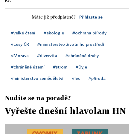
Kč.
Máte již předplatné?
Přihlaste se
#velké čtení
#ekologie
#ochrana přírody
#Lesy ČR
#ministerstvo životního prostředí
#Morava
#diverzita
#chráněné druhy
#chráněné území
#strom
#Dyje
#ministerstvo zemědělství
#les
#příroda
Nudíte se na poradě?
Vyřešte dnešní hlavolam HN