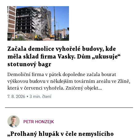
Začala demolice vyhořelé budovy, kde
měla sklad firma Vasky. Dům „ukusuje“
stotunový bagr
Demoliční firma v pátek dopoledne začala bourat
výškovou budovu v někdejším továrním areálu ve Zlíně,
která v červenci vyhořela. Zničený objekt...
7. 8. 2026 ▪ 3 min. čtení
PETR HONZEJK
„Prolhaný hlupák v čele nemyslícího