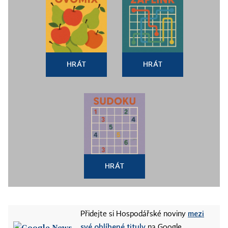
HRÁT
HRÁT
HRÁT
mezi
Přidejte si Hospodářské noviny
své oblíbené tituly
na Google