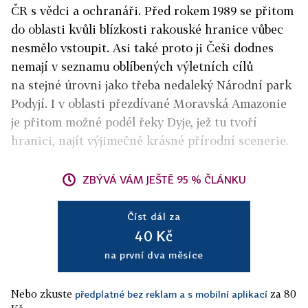
ČR s vědci a ochranáři. Před rokem 1989 se přitom
do oblasti kvůli blízkosti rakouské hranice vůbec
nesmělo vstoupit. Asi také proto ji Češi dodnes
nemají v seznamu oblíbených výletních cílů
na stejné úrovni jako třeba nedaleký Národní park
Podyjí. I v oblasti přezdívané Moravská Amazonie
je přitom možné podél řeky Dyje, jež tu tvoří
hranici, najít výjimečně krásné přírodní scenerie.
ZBÝVÁ VÁM JEŠTĚ 95 % ČLÁNKU
Číst dál za
40 Kč
na první dva měsíce
Nebo zkuste
za 80
předplatné bez reklam a s mobilní aplikací