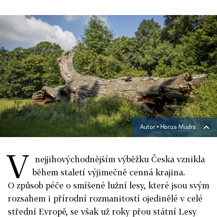
Autor ▪
Honza Mudra
V
nejjihovýchodnějším výběžku Česka vznikla
během staletí výjimečně cenná krajina.
O způsob péče o smíšené lužní lesy, které jsou svým
rozsahem i přírodní rozmanitostí ojedinělé v celé
střední Evropě, se však už roky přou státní Lesy