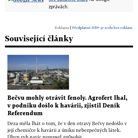
zprávách.
|
Předplatné HN+ je zcela bez reklam.
Související články
Bečvu mohly otrávit fenoly. Agrofert lhal,
v podniku došlo k havárii, zjistil Deník
Referendum
Deza měla lhát o tom, že v den otravy Bečvy nedošlo v
její chemičce k havárii a úniku nebezpečných látek.
Úhyn ryb navíc nemusel způsobit...