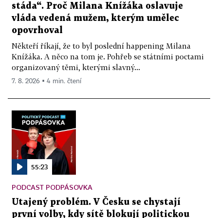
stáda“. Proč Milana Knížáka oslavuje
vláda vedená mužem, kterým umělec
opovrhoval
Někteří říkají, že to byl poslední happening Milana
Knížáka. A něco na tom je. Pohřeb se státními poctami
organizovaný těmi, kterými slavný...
7. 8. 2026 ▪ 4 min. čtení
55:23
PODCAST PODPÁSOVKA
Utajený problém. V Česku se chystají
první volby, kdy sítě blokují politickou