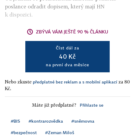
poslance odradit dopisem, který mají HN
k dispozici.
ZBÝVÁ VÁM JEŠTĚ 90 % ČLÁNKU
Číst dál za
40 Kč
na první dva měsíce
Nebo zkuste
za 80
předplatné bez reklam a s mobilní aplikací
Kč.
Máte již předplatné?
Přihlaste se
#BIS
#kontrarozvědka
#sněmovna
#bezpečnost
#Zeman Miloš