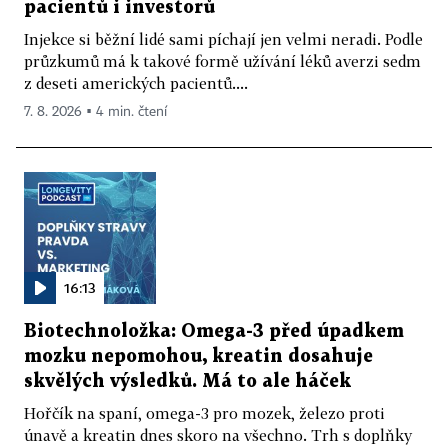
pacientů i investorů
Injekce si běžní lidé sami píchají jen velmi neradi. Podle
průzkumů má k takové formě užívání léků averzi sedm
z deseti amerických pacientů....
7. 8. 2026 ▪ 4 min. čtení
16:13
Biotechnoložka: Omega-3 před úpadkem
mozku nepomohou, kreatin dosahuje
skvělých výsledků. Má to ale háček
Hořčík na spaní, omega-3 pro mozek, železo proti
únavě a kreatin dnes skoro na všechno. Trh s doplňky