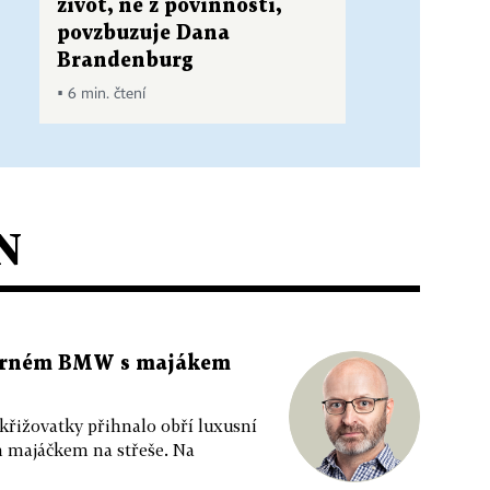
život, ne z povinnosti,
povzbuzuje Dana
Brandenburg
▪ 6 min. čtení
N
 černém BMW s majákem
 křižovatky přihnalo obří luxusní
m majáčkem na střeše. Na