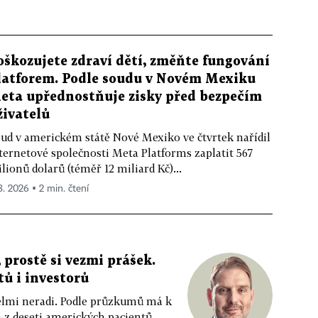
oškozujete zdraví dětí, změňte fungování
latforem. Podle soudu v Novém Mexiku
eta upřednostňuje zisky před bezpečím
živatelů
ud v americkém státě Nové Mexiko ve čtvrtek nařídil
ternetové společnosti Meta Platforms zaplatit 567
lionů dolarů (téměř 12 miliard Kč)...
 8. 2026 ▪ 2 min. čtení
 prostě si vezmi prášek.
tů i investorů
 velmi neradi. Podle průzkumů má k
z deseti amerických pacientů....