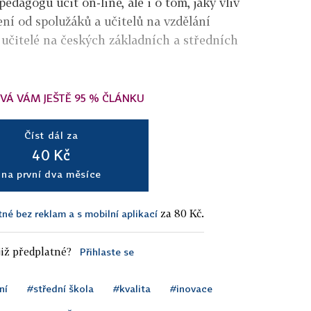
edagogů učit on-line, ale i o tom, jaký vliv
ní od spolužáků a učitelů na vzdělání
le učitelé na českých základních a středních
VÁ VÁM JEŠTĚ 95 % ČLÁNKU
Číst dál za
40 Kč
na první dva měsíce
za 80 Kč.
tné bez reklam a s mobilní aplikací
iž předplatné?
Přihlaste se
ní
#střední škola
#kvalita
#inovace