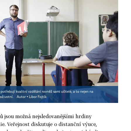
otřebují kvalitní vzdělání rovněž sami učitelé, a to nejen na
loživotní.
Autor ▪
Libor Fojtík
ů jsou možná nejsledovanějšími hrdiny
e. Veřejnost diskutuje o distanční výuce,