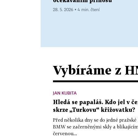
očekáváním přínosů
28. 5. 2026 ▪ 4 min. čtení
Vybíráme z H
JAN KUBITA
Hledá se papaláš. Kdo jel v
skrze „Turkovu“ křižovatku?
Před několika dny se do jedné pražské
BMW se začerněnými skly a blikající
červenou...