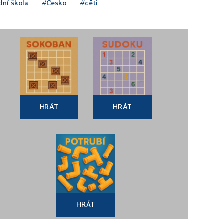
dní škola
#Česko
#děti
HRÁT
HRÁT
HRÁT