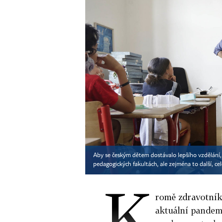
Aby se českým dětem dostávalo lepšího vzdělání, p
pedagogických fakultách, ale zejména to další, ce
K
romě zdravotník
aktuální pandemi