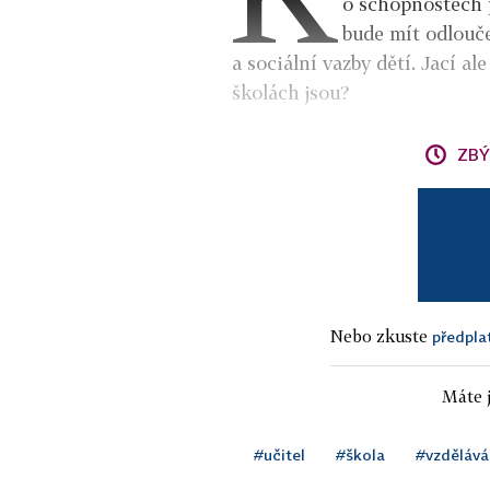
o schopnostech p
bude mít odlouče
a sociální vazby dětí. Jací a
školách jsou?
ZBÝ
Nebo zkuste
předpla
Máte j
#učitel
#škola
#vzdělává