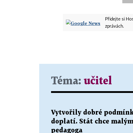
Přidejte si H
zprávách.
Téma:
učitel
Vytvořily dobré podmínky
doplatí. Stát chce malým
pedagoga