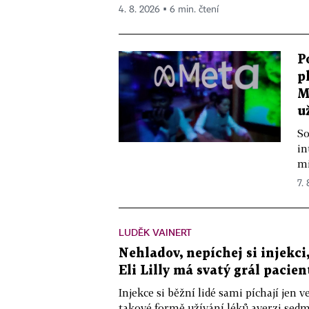
4. 8. 2026 ▪ 6 min. čtení
P
p
M
u
So
in
mi
7.
LUDĚK VAINERT
Nehladov, nepíchej si injekci,
Eli Lilly má svatý grál pacien
Injekce si běžní lidé sami píchají jen
takové formě užívání léků averzi sedm 