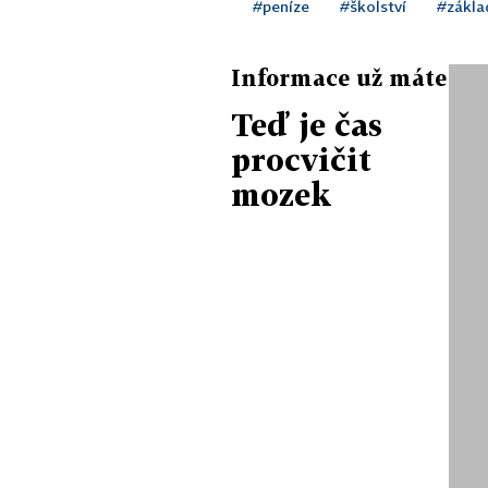
#peníze
#školství
#zákla
Informace už máte
Teď je čas
procvičit
mozek