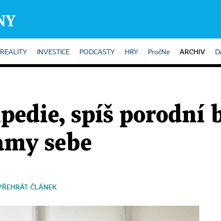
ARCHIV
REALITY
INVESTICE
PODCASTY
HRY
PročNe
D
edie, spíš porodní 
samy sebe
PŘEHRÁT ČLÁNEK