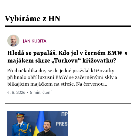
Vybíráme z HN
JAN KUBITA
Hledá se papaláš. Kdo jel v černém BMW s
majákem skrze „Turkovu“ křižovatku?
Před několika dny se do jedné pražské křižovatky
přihnalo obří luxusní BMW se začerněnými skly a
blikajícím majáčkem na střeše. Na červenou...
4. 8. 2026 ▪ 6 min. čtení