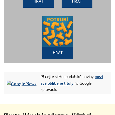
HRÁT
HRÁT
HRÁT
mezi
Přidejte si Hospodářské noviny
své oblíbené tituly
na Google
zprávách.