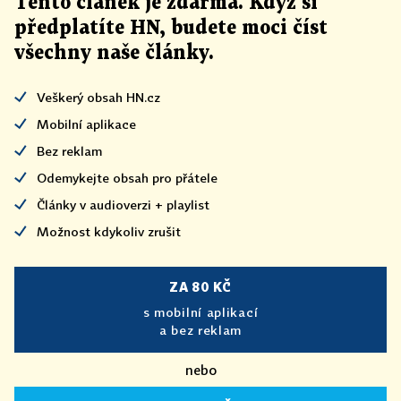
Tento článek
je
zdarma. Když si
předplatíte HN, budete moci číst
všechny naše články
.
Veškerý obsah HN.cz
Mobilní aplikace
Bez reklam
Odemykejte obsah pro přátele
Články v audioverzi + playlist
Možnost kdykoliv zrušit
ZA 80 KČ
s mobilní aplikací
a bez reklam
nebo