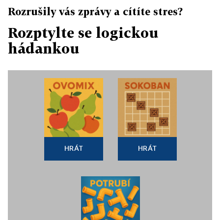
Rozrušily vás zprávy a cítíte stres?
Rozptylte se logickou
hádankou
HRÁT
HRÁT