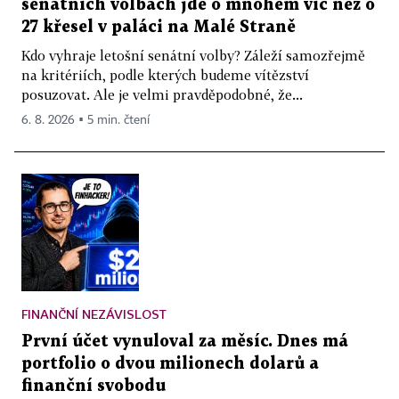
senátních volbách jde o mnohem víc než o
27 křesel v paláci na Malé Straně
Kdo vyhraje letošní senátní volby? Záleží samozřejmě
na kritériích, podle kterých budeme vítězství
posuzovat. Ale je velmi pravděpodobné, že...
6. 8. 2026 ▪ 5 min. čtení
FINANČNÍ NEZÁVISLOST
První účet vynuloval za měsíc. Dnes má
portfolio o dvou milionech dolarů a
finanční svobodu