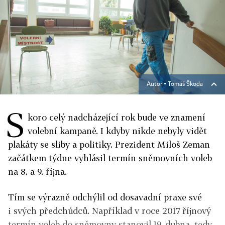
Autor ▪
Tomáš Škoda
S
koro celý nadcházející rok bude ve znamení
volební kampaně. I kdyby nikde nebyly vidět
plakáty se sliby a politiky. Prezident Miloš Zeman
začátkem týdne vyhlásil termín sněmovních voleb
na 8. a 9. října.
Tím se výrazně odchýlil od dosavadní praxe své
i svých předchůdců. Například v roce 2017 říjnový
termín voleb do sněmovny stanovil 19. dubna, tedy