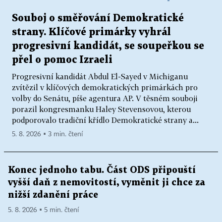
Souboj o směřování Demokratické
strany. Klíčové primárky vyhrál
progresivní kandidát, se soupeřkou se
přel o pomoc Izraeli
Progresivní kandidát Abdul El-Sayed v Michiganu
zvítězil v klíčových demokratických primárkách pro
volby do Senátu, píše agentura AP. V těsném souboji
porazil kongresmanku Haley Stevensovou, kterou
podporovalo tradiční křídlo Demokratické strany a...
5. 8. 2026 ▪ 3 min. čtení
Konec jednoho tabu. Část ODS připouští
vyšší daň z nemovitostí, vyměnit ji chce za
nižší zdanění práce
5. 8. 2026 ▪ 5 min. čtení