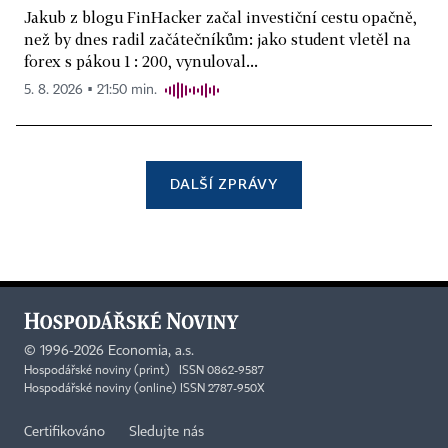
Jakub z blogu FinHacker začal investiční cestu opačně,
než by dnes radil začátečníkům: jako student vletěl na
forex s pákou 1 : 200, vynuloval...
5. 8. 2026 ▪ 21:50 min.
DALŠÍ ZPRÁVY
©
1996-2026
Economia, a.s.
Hospodářské noviny (print) ISSN 0862-9587
Hospodářské noviny (online) ISSN 2787-950X
Certifikováno
Sledujte nás