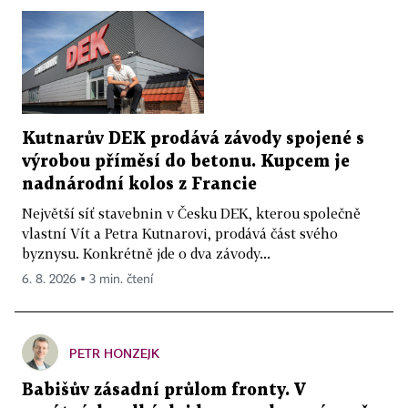
Kutnarův DEK prodává závody spojené s
výrobou příměsí do betonu. Kupcem je
nadnárodní kolos z Francie
Největší síť stavebnin v Česku DEK, kterou společně
vlastní Vít a Petra Kutnarovi, prodává část svého
byznysu. Konkrétně jde o dva závody...
6. 8. 2026 ▪ 3 min. čtení
PETR HONZEJK
Babišův zásadní průlom fronty. V