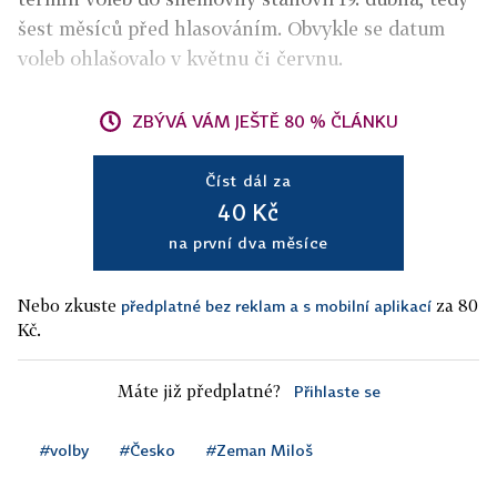
šest měsíců před hlasováním. Obvykle se datum
voleb ohlašovalo v květnu či červnu.
ZBÝVÁ VÁM JEŠTĚ 80 % ČLÁNKU
Číst dál za
40 Kč
na první dva měsíce
Nebo zkuste
za 80
předplatné bez reklam a s mobilní aplikací
Kč.
Máte již předplatné?
Přihlaste se
#volby
#Česko
#Zeman Miloš