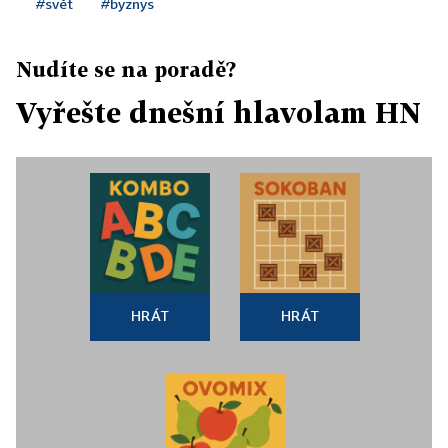
#svět
#byznys
Nudíte se na poradě?
Vyřešte dnešní hlavolam HN
HRÁT
HRÁT