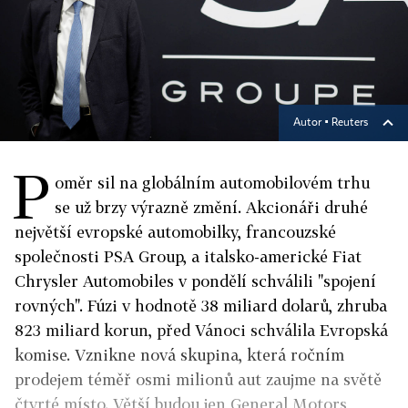
Autor ▪
Reuters
P
oměr sil na globálním automobilovém trhu
se už brzy výrazně změní. Akcionáři druhé
největší evropské automobilky, francouzské
společnosti PSA Group, a italsko-americké Fiat
Chrysler Automobiles v pondělí schválili "spojení
rovných". Fúzi v hodnotě 38 miliard dolarů, zhruba
823 miliard korun, před Vánoci schválila Evropská
komise. Vznikne nová skupina, která ročním
prodejem téměř osmi milionů aut zaujme na světě
čtvrté místo. Větší budou jen General Motors,