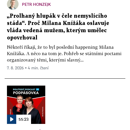
PETR HONZEJK
„Prolhaný hlupák v čele nemyslícího
stáda“. Proč Milana Knížáka oslavuje
vláda vedená mužem, kterým umělec
opovrhoval
Někteří říkají, že to byl poslední happening Milana
Knížáka. A něco na tom je. Pohřeb se státními poctami
organizovaný těmi, kterými slavný...
7. 8. 2026 ▪ 4 min. čtení
55:23