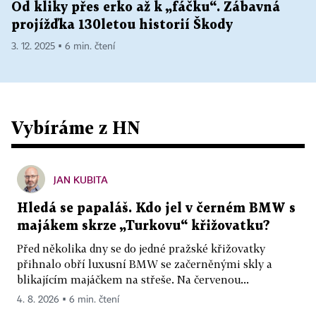
Od kliky přes erko až k „fáčku“. Zábavná
projížďka 130letou historií Škody
3. 12. 2025 ▪ 6 min. čtení
Vybíráme z HN
JAN KUBITA
Hledá se papaláš. Kdo jel v černém BMW s
majákem skrze „Turkovu“ křižovatku?
Před několika dny se do jedné pražské křižovatky
přihnalo obří luxusní BMW se začerněnými skly a
blikajícím majáčkem na střeše. Na červenou...
4. 8. 2026 ▪ 6 min. čtení