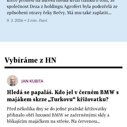
společnost Deza z holdingu Agrofert byla podezřelá ze
způsobení otravy řeky Bečvy. Má mu také zaplatit...
9. 3. 2026 ▪ 3 min. čtení
Vybíráme z HN
JAN KUBITA
Hledá se papaláš. Kdo jel v černém BMW s
majákem skrze „Turkovu“ křižovatku?
Před několika dny se do jedné pražské křižovatky
přihnalo obří luxusní BMW se začerněnými skly a
blikajícím majáčkem na střeše. Na červenou...