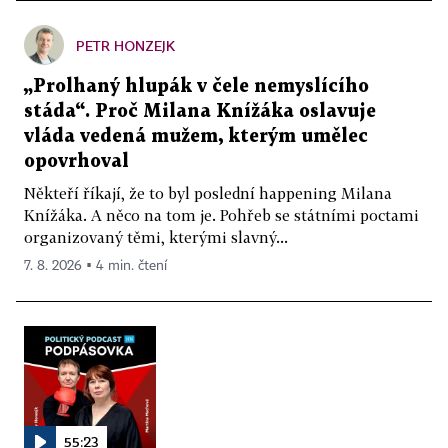
PETR HONZEJK
„Prolhaný hlupák v čele nemyslícího
stáda“. Proč Milana Knížáka oslavuje
vláda vedená mužem, kterým umělec
opovrhoval
Někteří říkají, že to byl poslední happening Milana
Knížáka. A něco na tom je. Pohřeb se státními poctami
organizovaný těmi, kterými slavný...
7. 8. 2026 ▪ 4 min. čtení
55:23