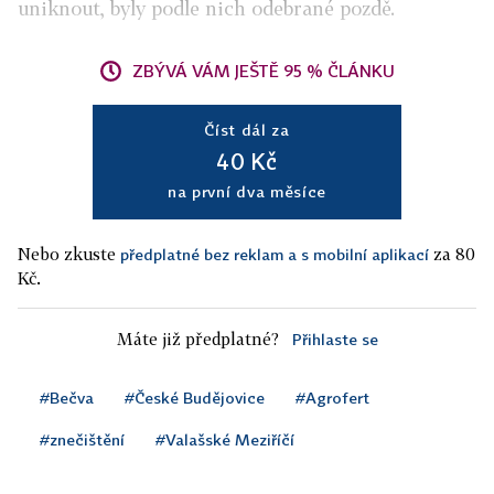
uniknout, byly podle nich odebrané pozdě.
ZBÝVÁ VÁM JEŠTĚ 95 % ČLÁNKU
Číst dál za
40 Kč
na první dva měsíce
Nebo zkuste
za 80
předplatné bez reklam a s mobilní aplikací
Kč.
Máte již předplatné?
Přihlaste se
#Bečva
#České Budějovice
#Agrofert
#znečištění
#Valašské Meziříčí