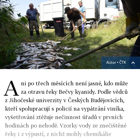
Autor ▪
ČTK
A
ni po třech měsících není jasné, kdo může
za otravu řeky Bečvy kyanidy. Podle vědců
z Jihočeské univerzity v Českých Budějovicích,
kteří spolupracují s policií na vypátrání viníka,
vyšetřování ztěžuje nečinnost úřadů v prvních
hodinách po nehodě. Vzorky vody ze znečištěné
řeky i z výpustí, z nichž mohly chemikálie