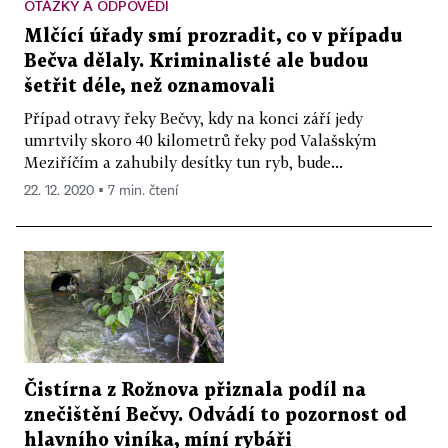
OTÁZKY A ODPOVĚDI
Mlčící úřady smí prozradit, co v případu
Bečva dělaly. Kriminalisté ale budou
šetřit déle, než oznamovali
Případ otravy řeky Bečvy, kdy na konci září jedy
umrtvily skoro 40 kilometrů řeky pod Valašským
Meziříčím a zahubily desítky tun ryb, bude...
22. 12. 2020 ▪ 7 min. čtení
Čistírna z Rožnova přiznala podíl na
znečištění Bečvy. Odvádí to pozornost od
hlavního viníka, míní rybáři