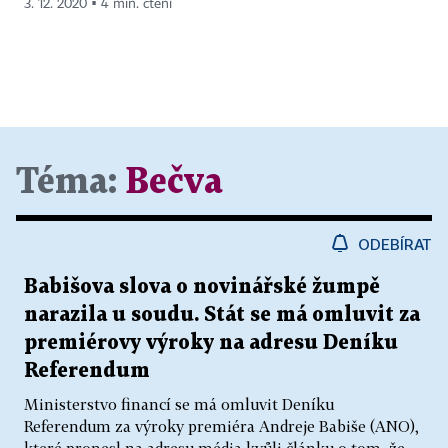
3. 12. 2020 ▪ 4 min. čtení
Téma:
Bečva
ODEBÍRAT
Babišova slova o novinářské žumpě
narazila u soudu. Stát se má omluvit za
premiérovy výroky na adresu Deníku
Referendum
Ministerstvo financí se má omluvit Deníku
Referendum za výroky premiéra Andreje Babiše (ANO),
které pronesl na adresu média kvůli článku o tom, že