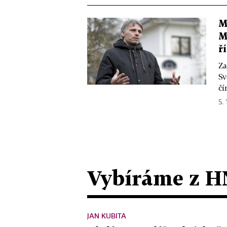
M
M
ř
Za
Sv
čí
5. 
Vybíráme z H
JAN KUBITA