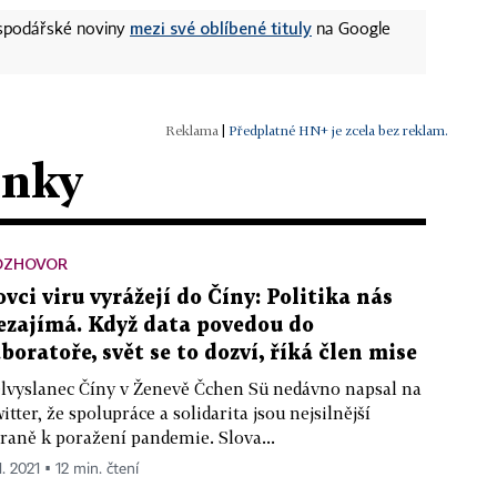
mezi své oblíbené tituly
ospodářské noviny
na Google
|
Předplatné HN+ je zcela bez reklam.
ánky
OZHOVOR
ovci viru vyrážejí do Číny: Politika nás
ezajímá. Když data povedou do
aboratoře, svět se to dozví, říká člen mise
lvyslanec Číny v Ženevě Čchen Sü nedávno napsal na
itter, že spolupráce a solidarita jsou nejsilnější
raně k poražení pandemie. Slova...
1. 2021 ▪ 12 min. čtení