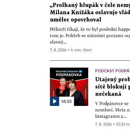
„Prolhaný hlupák v čele nemy
Milana Knížáka oslavuje vlá
umělec opovrhoval
Někteří říkají, že to byl poslední ha
tom je. Pohřeb se státními poctami o
slavný...
7. 8. 2026 ▪ 4 min. čtení
PODCAST PODPÁ
Utajený prob
sítě blokují
nečekaná
55:23
V Podpásovce se
nemluví. Meta z
Instagramu a...
7. 8. 2026 ▪ 55:23 m