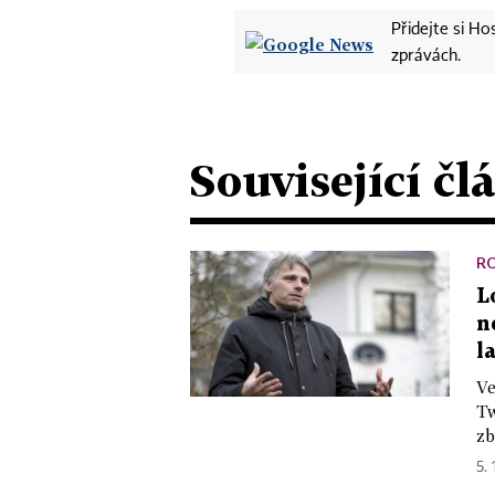
Přidejte si H
zprávách.
Související čl
R
L
n
l
Ve
Tw
zb
5. 