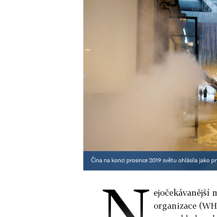
Čína na konci prosince 2019 světu ohlásila jako
N
ejočekávanější 
organizace (WHO