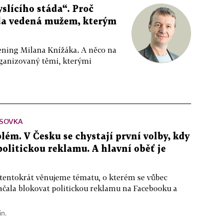
slícího stáda“. Proč
da vedená mužem, kterým
ppening Milana Knížáka. A něco na
rganizovaný těmi, kterými
SOVKA
lém. V Česku se chystají první volby, kdy
 politickou reklamu. A hlavní oběť je
 tentokrát věnujeme tématu, o kterém se vůbec
ačala blokovat politickou reklamu na Facebooku a
in.