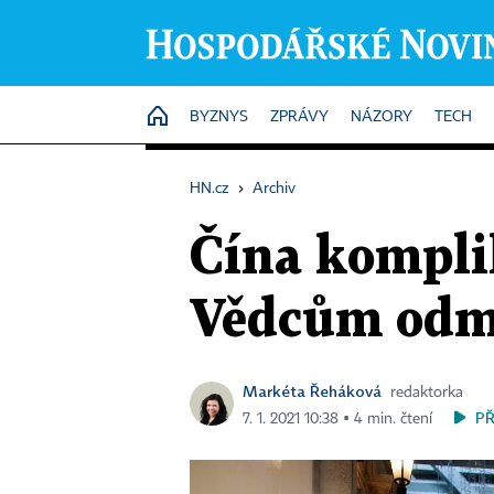
HOME
BYZNYS
ZPRÁVY
NÁZORY
TECH
HN.cz
›
Archiv
Čína kompli
Vědcům odmí
Markéta Řeháková
redaktorka
P
7. 1. 2021 10:38 ▪ 4 min. čtení