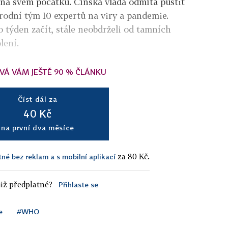
 na svém počátku. Čínská vláda odmítá pustit
odní tým 10 expertů na viry a pandemie.
o týden začít, stále neobdrželi od tamních
lení.
VÁ VÁM JEŠTĚ 90 % ČLÁNKU
Číst dál za
40 Kč
na první dva měsíce
za 80 Kč.
tné bez reklam a s mobilní aplikací
iž předplatné?
Přihlaste se
e
#WHO