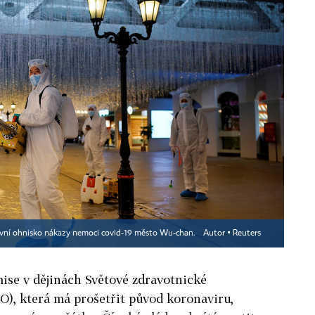
 první ohnisko nákazy nemoci covid-19 město Wu-chan.
Autor ▪
Reuters
mise v dějinách Světové zdravotnické
), která má prošetřit původ koronaviru,