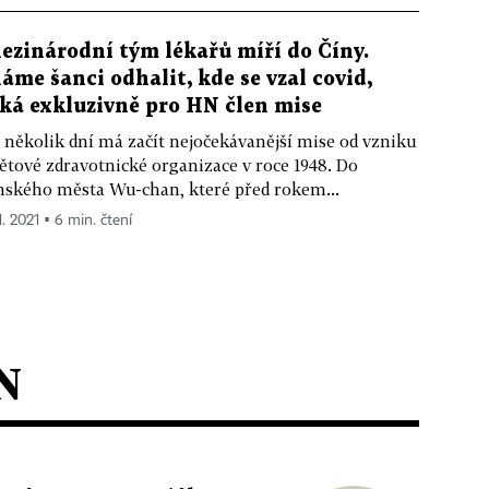
ezinárodní tým lékařů míří do Číny.
áme šanci odhalit, kde se vzal covid,
íká exkluzivně pro HN člen mise
 několik dní má začít nejočekávanější mise od vzniku
ětové zdravotnické organizace v roce 1948. Do
nského města Wu-chan, které před rokem...
1. 2021 ▪ 6 min. čtení
N