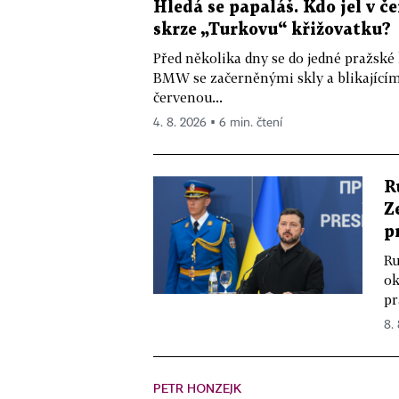
Hledá se papaláš. Kdo jel v
skrze „Turkovu“ křižovatku?
Před několika dny se do jedné pražské
BMW se začerněnými skly a blikající
červenou...
4. 8. 2026 ▪ 6 min. čtení
R
Z
p
Ru
ok
pr
8.
PETR HONZEJK