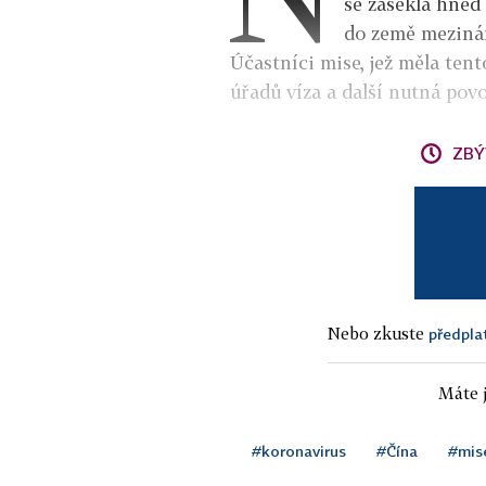
se zasekla hned
do země mezinár
Účastníci mise, jež měla tent
úřadů víza a další nutná povo
ZBÝ
Nebo zkuste
předpla
Máte j
#koronavirus
#Čína
#mis