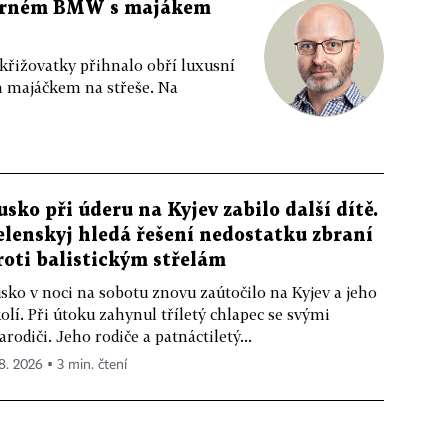
 černém BMW s majákem
 křižovatky přihnalo obří luxusní
m majáčkem na střeše. Na
usko při úderu na Kyjev zabilo další dítě.
elenskyj hledá řešení nedostatku zbraní
roti balistickým střelám
sko v noci na sobotu znovu zaútočilo na Kyjev a jeho
olí. Při útoku zahynul tříletý chlapec se svými
arodiči. Jeho rodiče a patnáctiletý...
 8. 2026 ▪ 3 min. čtení