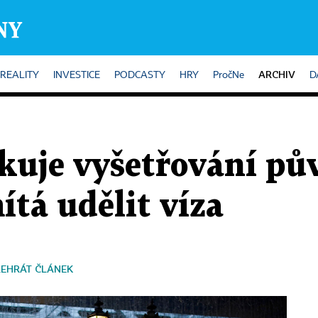
ARCHIV
REALITY
INVESTICE
PODCASTY
HRY
PročNe
D
kuje vyšetřování pů
tá udělit víza
ŘEHRÁT ČLÁNEK