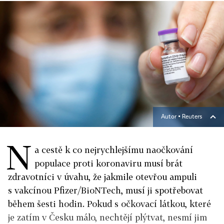
Autor ▪
Reuters
N
a cestě k co nejrychlejšímu naočkování
populace proti koronaviru musí brát
zdravotníci v úvahu, že jakmile otevřou ampuli
s vakcínou Pfizer/BioNTech, musí ji spotřebovat
během šesti hodin. Pokud s očkovací látkou, které
je zatím v Česku málo, nechtějí plýtvat, nesmí jim