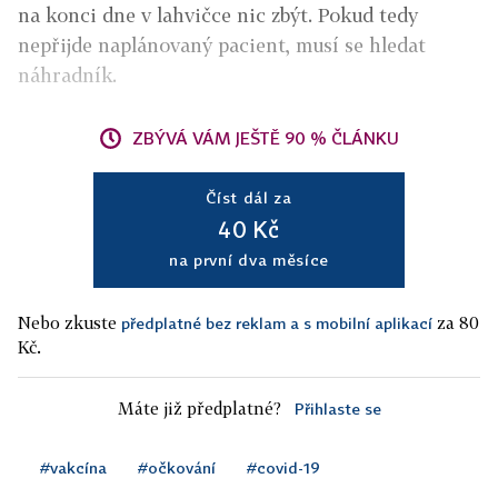
na konci dne v lahvičce nic zbýt. Pokud tedy
nepřijde naplánovaný pacient, musí se hledat
náhradník.
ZBÝVÁ VÁM JEŠTĚ 90 % ČLÁNKU
Číst dál za
40 Kč
na první dva měsíce
Nebo zkuste
za 80
předplatné bez reklam a s mobilní aplikací
Kč.
Máte již předplatné?
Přihlaste se
#vakcína
#očkování
#covid-19