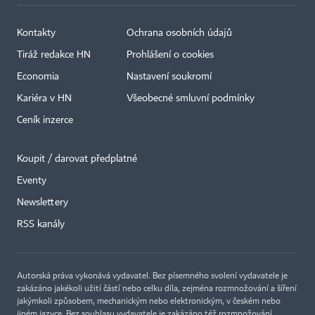
Kontakty
Ochrana osobních údajů
Tiráž redakce HN
Prohlášení o cookies
Economia
Nastavení soukromí
Kariéra v HN
Všeobecné smluvní podmínky
Ceník inzerce
Koupit / darovat předplatné
Eventy
Newslettery
×
RSS kanály
Autorská práva vykonává vydavatel. Bez písemného svolení vydavatele je
zakázáno jakékoli užití částí nebo celku díla, zejména rozmnožování a šíření
jakýmkoli způsobem, mechanickým nebo elektronickým, v českém nebo
jiném jazyce. Bez souhlasu vydavatele je zakázáno též rozmnožování