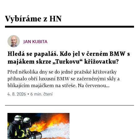
Vybíráme z HN
JAN KUBITA
Hledá se papaláš. Kdo jel v černém BMW s
majákem skrze „Turkovu“ křižovatku?
Před několika dny se do jedné pražské křižovatky
přihnalo obří luxusní BMW se začerněnými skly a
blikajícím majáčkem na střeše. Na červenou...
4. 8. 2026 ▪ 6 min. čtení