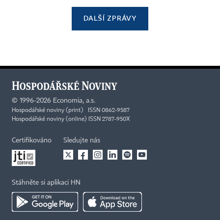
DALŠÍ ZPRÁVY
©
1996-2026
Economia, a.s.
Hospodářské noviny (print) ISSN 0862-9587
Hospodářské noviny (online) ISSN 2787-950X
Certifikováno
Sledujte nás
Stáhněte si aplikaci HN