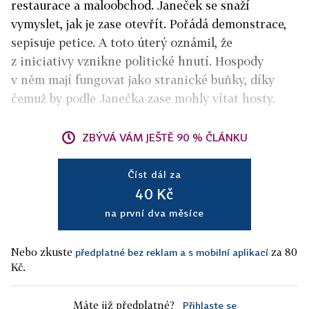
restaurace a maloobchod. Janeček se snaží
vymyslet, jak je zase otevřít. Pořádá demonstrace,
sepisuje petice. A toto úterý oznámil, že
z iniciativy vznikne politické hnutí. Hospody
v něm mají fungovat jako stranické buňky, díky
čemuž by podle Janečka zase mohly vítat hosty.
ZBÝVÁ VÁM JEŠTĚ 90 % ČLÁNKU
Číst dál za
40 Kč
na první dva měsíce
Nebo zkuste
za 80
předplatné bez reklam a s mobilní aplikací
Kč.
Máte již předplatné?
Přihlaste se