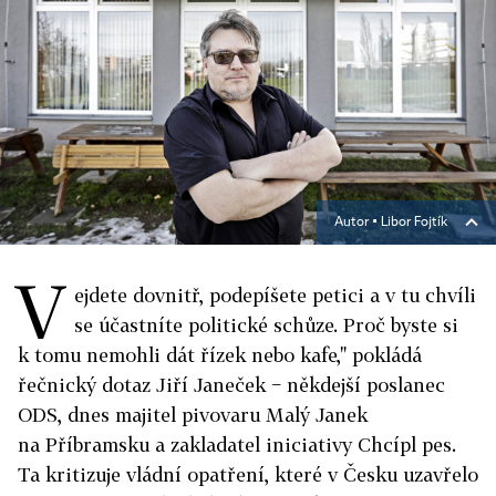
Autor ▪
Libor Fojtík
V
ejdete dovnitř, podepíšete petici a v tu chvíli
se účastníte politické schůze. Proč byste si
k tomu nemohli dát řízek nebo kafe," pokládá
řečnický dotaz Jiří Janeček − někdejší poslanec
ODS, dnes majitel pivovaru Malý Janek
na Příbramsku a zakladatel iniciativy Chcípl pes.
Ta kritizuje vládní opatření, které v Česku uzavřelo