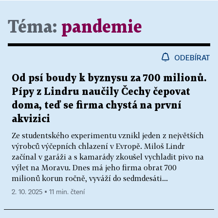
Téma:
pandemie
ODEBÍRAT
Od psí boudy k byznysu za 700 milionů.
Pípy z Lindru naučily Čechy čepovat
doma, teď se firma chystá na první
akvizici
Ze studentského experimentu vznikl jeden z největších
výrobců výčepních chlazení v Evropě. Miloš Lindr
začínal v garáži a s kamarády zkoušel vychladit pivo na
výlet na Moravu. Dnes má jeho firma obrat 700
milionů korun ročně, vyváží do sedmdesáti...
2. 10. 2025 ▪ 11 min. čtení