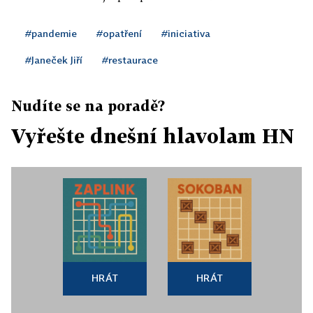
#pandemie
#opatření
#iniciativa
#Janeček Jiří
#restaurace
Nudíte se na poradě?
Vyřešte dnešní hlavolam HN
HRÁT
HRÁT