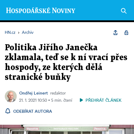
HN.cz
›
Archiv
Politika Jiřího Janečka
zklamala, teď se k ní vrací přes
hospody, ze kterých dělá
stranické buňky
Ondřej Leinert
redaktor
PŘEHRÁT ČLÁNEK
21. 1. 2021 10:50 ▪ 5 min. čtení
ODEBÍRAT AUTORA