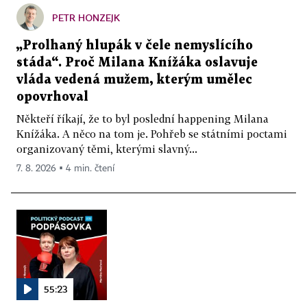
PETR HONZEJK
„Prolhaný hlupák v čele nemyslícího
stáda“. Proč Milana Knížáka oslavuje
vláda vedená mužem, kterým umělec
opovrhoval
Někteří říkají, že to byl poslední happening Milana
Knížáka. A něco na tom je. Pohřeb se státními poctami
organizovaný těmi, kterými slavný...
7. 8. 2026 ▪ 4 min. čtení
55:23