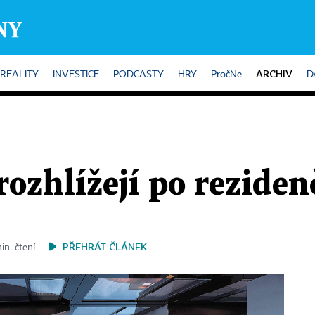
ARCHIV
REALITY
INVESTICE
PODCASTY
HRY
PročNe
D
 rozhlížejí po rezide
PŘEHRÁT ČLÁNEK
in. čtení