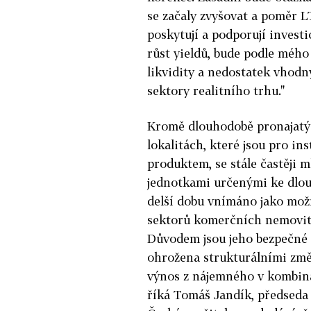
se začaly zvyšovat a poměr L
poskytují a podporují investi
růst yieldů, bude podle mého
likvidity a nedostatek vhod
sektory realitního trhu."
Kromě dlouhodobě pronajatý
lokalitách, které jsou pro in
produktem, se stále častěji m
jednotkami určenými ke dlou
delší dobu vnímáno jako možn
sektorů komerčních nemovito
Důvodem jsou jeho bezpečné 
ohrožena strukturálními změ
výnos z nájemného v kombina
říká Tomáš Jandík, předseda