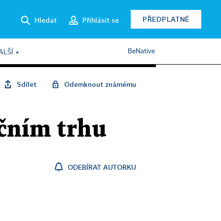
PŘEDPLATNÉ
Hledat
Přihlásit se
BeNative
ALŠÍ
Sdílet
Odemknout známému
nčním trhu
ODEBÍRAT AUTORKU