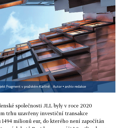
ojekt Fragment v pražském Karlíně
Autor ▪
archiv redakce
denské společnosti JLL byly v roce 2020
ím trhu uzavřeny investiční transakce
 1494 milionů eur, do kterého není započítán