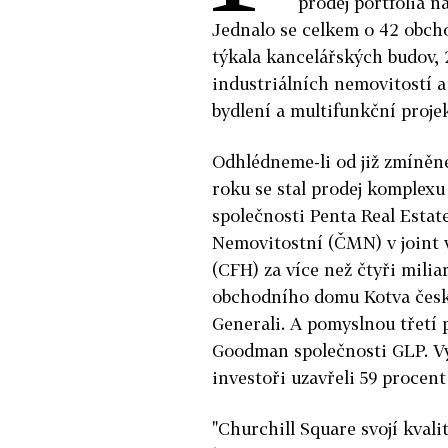
prodej portfolia n
Jednalo se celkem o 42 obcho
týkala kancelářských budov,
industriálních nemovitostí a 
bydlení a multifunkční projek
Odhlédneme-li od již zmíněn
roku se stal prodej komplexu
společnosti Penta Real Estat
Nemovitostní (ČMN) v joint 
(CFH) za více než čtyři milia
obchodního domu Kotva česk
Generali. A pomyslnou třetí p
Goodman společnosti GLP. Vyl
investoři uzavřeli 59 procent
"Churchill Square svojí kvali