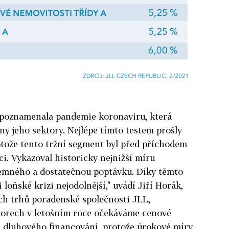
e poznamenala pandemie koronaviru, která
y jeho sektory. Nejlépe tímto testem prošly
otože tento tržní segment byl před příchodem
ci. Vykazoval historicky nejnižší míru
ájemného a dostatečnou poptávku. Díky těmto
oňské krizi nejodolnější," uvádí Jiří Horák,
ých trhů poradenské společnosti JLL,
ktorech v letošním roce očekáváme cenové
a dluhového financování, protože úrokové míry