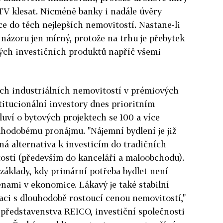
TV klesat. Nicméně banky i nadále úvěry
ce do těch nejlepších nemovitostí. Nastane-li
 názoru jen mírný, protože na trhu je přebytek
ných investičních produktů napříč všemi
ch industriálních nemovitostí v prémiových
stitucionální investory dnes prioritním
luví o bytových projektech se 100 a více
hodobému pronájmu. "Nájemní bydlení je již
á alternativa k investicím do tradičních
stí (především do kanceláří a maloobchodu).
základy, kdy primární potřeba bydlet není
nami v ekonomice. Lákavý je také stabilní
ci s dlouhodobě rostoucí cenou nemovitostí,"
 představenstva REICO, investiční společnosti