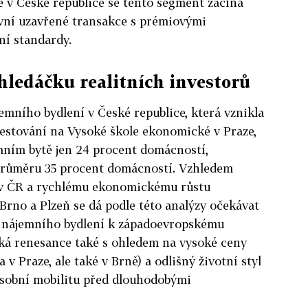
že v České republice se tento segment začíná
rvní uzavřené transakce s prémiovými
ní standardy.
hledáčku realitních investorů
emního bydlení v České republice, která vznikla
vestování na Vysoké škole ekonomické v Praze,
emním bytě jen 24 procent domácností,
v průměru 35 procent domácností. Vzhledem
ě v ČR a rychlému ekonomickému růstu
Brno a Plzeň se dá podle této analýzy očekávat
u nájemního bydlení k západoevropskému
ká renesance také s ohledem na vysoké ceny
 v Praze, ale také v Brně) a odlišný životní styl
osobní mobilitu před dlouhodobými