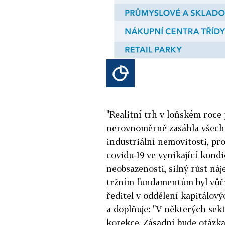
"Realitní trh v loňském roc
nerovnoměrně zasáhla všechn
industriální nemovitosti, pr
covidu-19 ve vynikající kondi
neobsazenosti, silný růst n
tržním fundamentům byl vůči l
ředitel v oddělení kapitálov
a doplňuje: "V některých se
korekce. Zásadní bude otázk