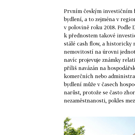
Prvním českým investičním f
bydlení, a to zejména v regio
v polovině roku 2018. Podle 
k přednostem takové investic
stálé cash flow, a historick
nemovitostí na úrovni jedno
navíc projevuje známky relat
příliš navázán na hospodářsk
komerčních nebo administra
bydlení může v časech hosp
narůst, protože se často zho
nezaměstnanosti, pokles mezd,