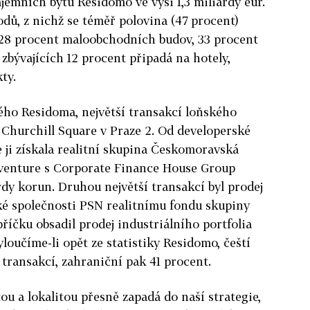
ájemních bytů Residomo ve výši 1,3 miliardy eur.
dů, z nichž se téměř polovina (47 procent)
 28 procent maloobchodních budov, 33 procent
zbývajících 12 procent připadá na hotely,
ty.
ého Residoma, největší transakcí loňského
 Churchill Square v Praze 2. Od developerské
e ji získala realitní skupina Českomoravská
venture s Corporate Finance House Group
rdy korun. Druhou největší transakcí byl prodej
é společnosti PSN realitnímu fondu skupiny
říčku obsadil prodej industriálního portfolia
oučíme-li opět ze statistiky Residomo, čeští
 transakcí, zahraniční pak 41 procent.
tou a lokalitou přesně zapadá do naší strategie,