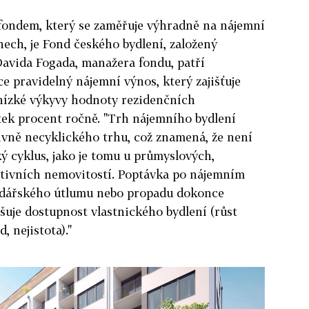
ondem, který se zaměřuje výhradně na nájemní
nech, je Fond českého bydlení, založený
Davida Fogada, manažera fondu, patří
e pravidelný nájemní výnos, který zajišťuje
y nízké výkyvy hodnoty rezidenčních
tek procent ročně. "Trh nájemního bydlení
ivně necyklického trhu, což znamená, že není
ý cyklus, jako je tomu u průmyslových,
tivních nemovitostí. Poptávka po nájemním
odářského útlumu nebo propadu dokonce
ršuje dostupnost vlastnického bydlení (růst
 nejistota)."