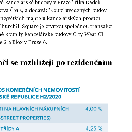
é kancelářské budovy v Praze," říká Radek
stva ČMN, a dodává: "Koupí uvedených budov
t největších majitelů kancelářských prostor
Churchill Square je čtvrtou společnou transakcí
ně koupily kancelářské budovy City West C1
e 2 a Blox v Praze 6.
oři se rozhlížejí po rezidenčním