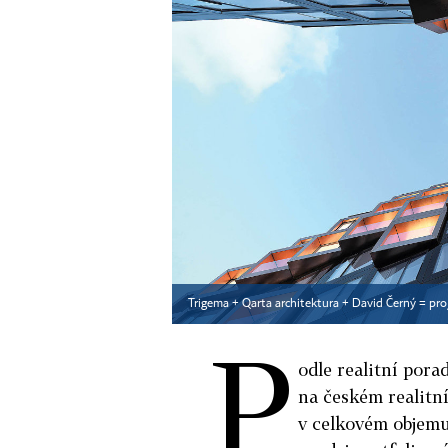
Trigema + Qarta architektura + David Černý = pr
P
odle realitní pora
na českém realitn
v celkovém objemu