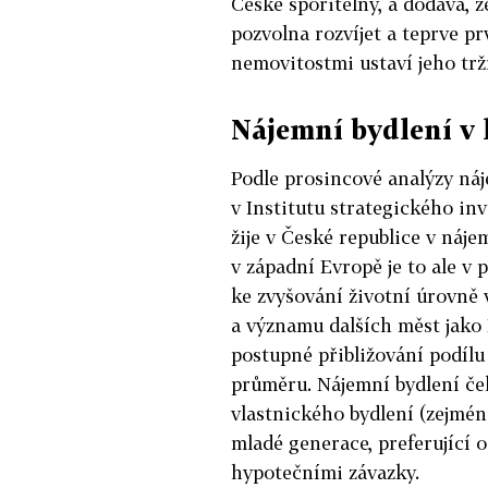
České spořitelny, a dodává, 
pozvolna rozvíjet a teprve p
nemovitostmi ustaví jeho trž
Nájemní bydlení v 
Podle prosincové analýzy náj
v Institutu strategického in
žije v České republice v náj
v západní Evropě je to ale 
ke zvyšování životní úrovn
a významu dalších měst jako 
postupné přibližování podíl
průměru. Nájemní bydlení če
vlastnického bydlení (zejména
mladé generace, preferující 
hypotečními závazky.