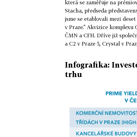
která se zaměřuje na prémiov
Stacha, předseda představen
jsme se etablovali mezi dese
v Praze." Akvizice komplexu 
ČMN a CFH. Dříve již společ
a C2 v Praze 5, Crystal v Praz
Infografika: Invest
trhu