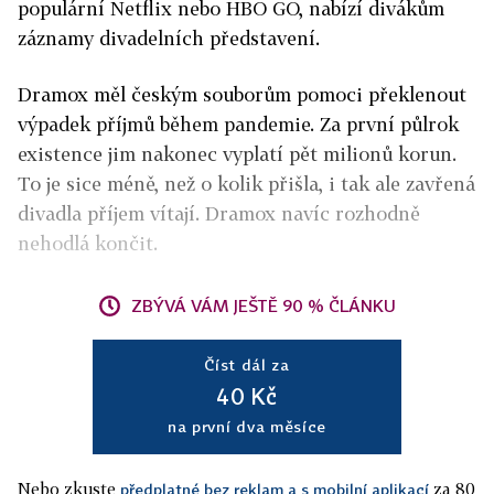
populární Netflix nebo HBO GO, nabízí divákům
záznamy divadelních představení.
Dramox měl českým souborům pomoci překlenout
výpadek příjmů během pandemie. Za první půlrok
existence jim nakonec vyplatí pět milionů korun.
To je sice méně, než o kolik přišla, i tak ale zavřená
divadla příjem vítají. Dramox navíc rozhodně
nehodlá končit.
ZBÝVÁ VÁM JEŠTĚ 90 % ČLÁNKU
Číst dál za
40 Kč
na první dva měsíce
Nebo zkuste
za 80
předplatné bez reklam a s mobilní aplikací