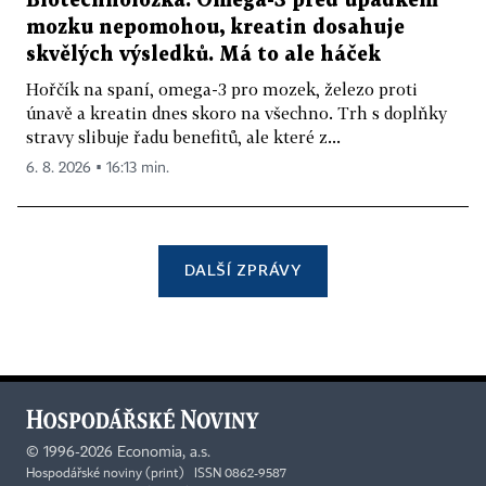
Biotechnoložka: Omega-3 před úpadkem
mozku nepomohou, kreatin dosahuje
skvělých výsledků. Má to ale háček
Hořčík na spaní, omega-3 pro mozek, železo proti
únavě a kreatin dnes skoro na všechno. Trh s doplňky
stravy slibuje řadu benefitů, ale které z...
6. 8. 2026 ▪ 16:13 min.
DALŠÍ ZPRÁVY
©
1996-2026
Economia, a.s.
Hospodářské noviny (print) ISSN 0862-9587