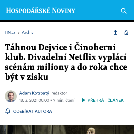
HN.cz
›
Archiv
Táhnou Dejvice i Činoherní
klub. Divadelní Netflix vyplácí
scénám miliony a do roka chce
být v zisku
Adam Kotrbatý
redaktor
PŘEHRÁT ČLÁNEK
18. 3. 2021 00:00 ▪ 7 min. čtení
ODEBÍRAT AUTORA