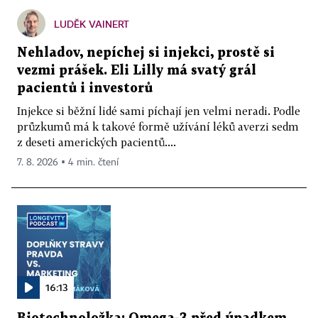
LUDĚK VAINERT
Nehladov, nepíchej si injekci, prostě si
vezmi prášek. Eli Lilly má svatý grál
pacientů i investorů
Injekce si běžní lidé sami píchají jen velmi neradi. Podle
průzkumů má k takové formě užívání léků averzi sedm
z deseti amerických pacientů....
7. 8. 2026 ▪ 4 min. čtení
16:13