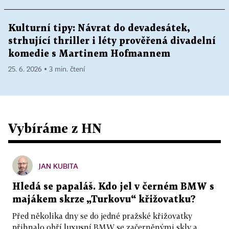
Kulturní tipy: Návrat do devadesátek,
strhující thriller i léty prověřená divadelní
komedie s Martinem Hofmannem
25. 6. 2026 ▪ 3 min. čtení
Vybíráme z HN
JAN KUBITA
Hledá se papaláš. Kdo jel v černém BMW s
majákem skrze „Turkovu“ křižovatku?
Před několika dny se do jedné pražské křižovatky
přihnalo obří luxusní BMW se začerněnými skly a