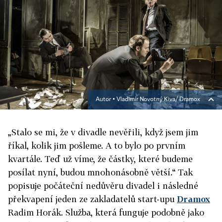
Autor ▪
Vladimír Novotný Kiva/ Dramox
„Stalo se mi, že v divadle nevěřili, když jsem jim
říkal, kolik jim pošleme. A to bylo po prvním
kvartále. Teď už víme, že částky, které budeme
posílat nyní, budou mnohonásobně větší.“ Tak
popisuje počáteční nedůvěru divadel i následné
překvapení jeden ze zakladatelů start-upu
Dramox
Radim Horák. Služba, která funguje podobně jako