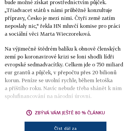
bude možné získat prostřednictvím půjček.
„Třiadvacet států s námi průběžně konzultuje
přípravy, Česko je mezi nimi. Čtyři země zatím
neposlaly nic,“ řekla HN mluvčí komise pro práci
a sociální věci Marta Wieczoreková.
Na výjimečně štědrém balíku k obnově členských
zemí po koronavirové krizi se loni shodli lídři
evropské sedmadvacítky. Celkem jde o 750 miliard
eur grantů a půjček, v přepočtu přes 20 bilionů
korun. Peníze se uvolní rychle, během letoška
a příštího roku. Navíc nebude třeba shánět k nim
spolufinancování na národní úrovni.
ZBÝVÁ VÁM JEŠTĚ 80 % ČLÁNKU
Číst dál za