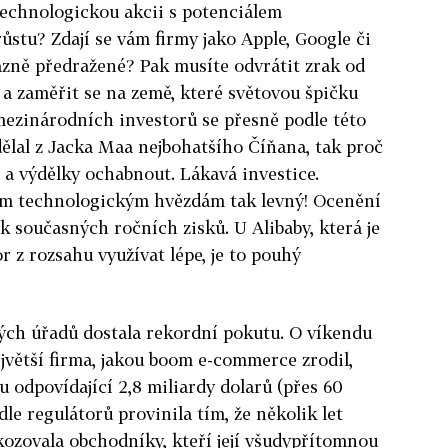
technologickou akcii s potenciálem
stu? Zdají se vám firmy jako Apple, Google či
ně předražené? Pak musíte odvrátit zrak od
a zaměřit se na země, které světovou špičku
mezinárodních investorů se přesně podle této
Udělal z Jacka Maa nejbohatšího Číňana, tak proč
 a výdělky ochabnout. Lákavá investice.
kým technologickým hvězdám tak levný! Ocenění
 současných ročních zisků. U Alibaby, která je
r z rozsahu využívat lépe, je to pouhý
kých úřadů dostala rekordní pokutu. O víkendu
ejvětší firma, jakou boom e-commerce zrodil,
u odpovídající 2,8 miliardy dolarů (přes 60
dle regulátorů provinila tím, že několik let
ozovala obchodníky, kteří její všudypřítomnou