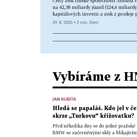
Čistý zisk čínské společnosti Alibaba v
na 42,38 miliardy jüanů (124,6 miliard
kapitálových investic a zisk z prodeje p
29. 8. 2025 ▪ 2 min. čtení
Vybíráme z H
JAN KUBITA
Hledá se papaláš. Kdo jel v
skrze „Turkovu“ křižovatku?
Před několika dny se do jedné pražské
BMW se začerněnými skly a blikající