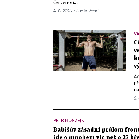
červenou...
4. 8. 2026 ▪ 6 min. čtení
VE
C
v
k
v
Zv
př
na
6.
PETR HONZEJK
Babišův zásadní průlom front
jde o mnohem víc než o 27 kře