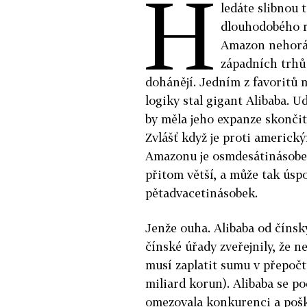
H
ledáte slibnou 
dlouhodobého rů
Amazon nehoráz
západních trhů 
dohánějí. Jedním z favoritů 
logiky stal gigant Alibaba. 
by měla jeho expanze skončit
Zvlášť když je proti americ
Amazonu je osmdesátinásobek
přitom větší, a může tak úspo
pětadvacetinásobek.
Jenže ouha. Alibaba od číns
čínské úřady zveřejnily, že n
musí zaplatit sumu v přepočt
miliard korun). Alibaba se po
omezovala konkurenci a pošk