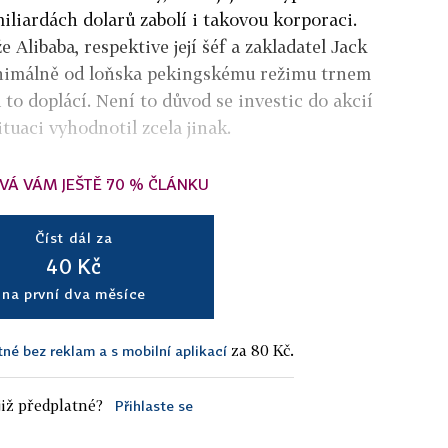
miliardách dolarů zabolí i takovou korporaci.
 Alibaba, respektive její šéf a zakladatel Jack
inimálně od loňska pekingskému režimu trnem
 to doplácí. Není to důvod se investic do akcií
ituaci vyhodnotil zcela jinak.
VÁ VÁM JEŠTĚ 70 % ČLÁNKU
Číst dál za
40 Kč
na první dva měsíce
za 80 Kč.
tné bez reklam a s mobilní aplikací
iž předplatné?
Přihlaste se