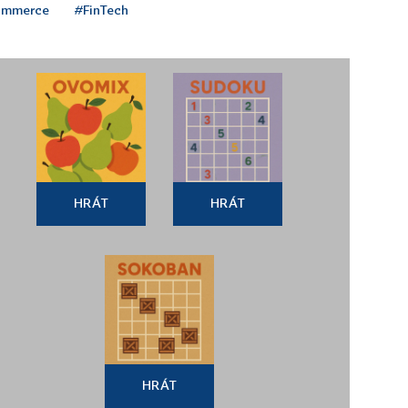
ommerce
#FinTech
HRÁT
HRÁT
HRÁT