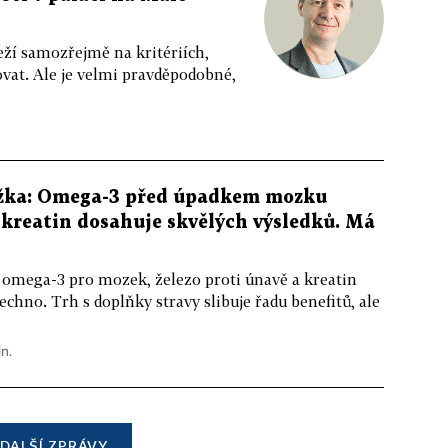
eží samozřejmě na kritériích,
vat. Ale je velmi pravděpodobné,
žka: Omega-3 před úpadkem mozku
kreatin dosahuje skvělých výsledků. Má
 omega-3 pro mozek, železo proti únavě a kreatin
echno. Trh s doplňky stravy slibuje řadu benefitů, ale
in.
DALŠÍ ZPRÁVY