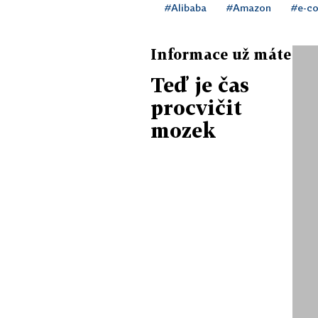
#Alibaba
#Amazon
#e-c
Informace už máte
Teď je čas
procvičit
mozek