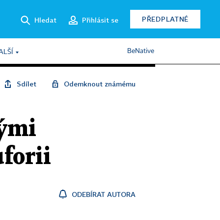
PŘEDPLATNÉ
Hledat
Přihlásit se
BeNative
ALŠÍ
Sdílet
Odemknout známému
kými
forii
ODEBÍRAT AUTORA