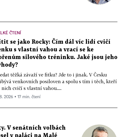
LKÉ ČTENÍ
ítit se jako Rocky: Čím dál víc lidí cvičí
enku s vlastní vahou a vrací se ke
ořenům silového tréninku. Jaké jsou jeho
ýhody?
edat těžká závaží ve fitku? Jde to i jinak. V Česku
ibývá venkovních posiloven a spolu s tím i těch, kteří
 nich cvičí s vlastní vahou....
 8. 2026 ▪ 17 min. čtení
y. V senátních volbách
sel v paláci na Malé