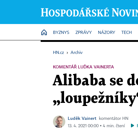
HOME
BYZNYS
ZPRÁVY
NÁZORY
TECH
HN.cz
›
Archiv
KOMENTÁŘ LUĎKA VAINERTA
Alibaba se 
„loupežníky“
Luděk Vainert
komentátor HN
13. 4. 2021 00:00 ▪ 4 min. čtení