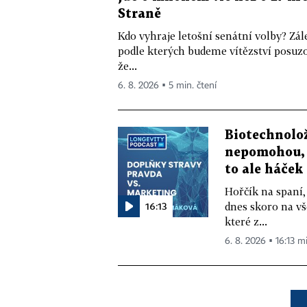
Straně
Kdo vyhraje letošní senátní volby? Zál
podle kterých budeme vítězství posuzo
že...
6. 8. 2026 ▪ 5 min. čtení
Biotechnolo
nepomohou, 
to ale háček
Hořčík na spaní,
16:13
dnes skoro na vš
které z...
6. 8. 2026 ▪ 16:13 m