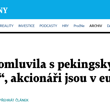
ARCHIV
REALITY
INVESTICE
PODCASTY
HRY
PročNe
D
domluvila s pekings
, akcionáři jsou v eu
PŘEHRÁT ČLÁNEK