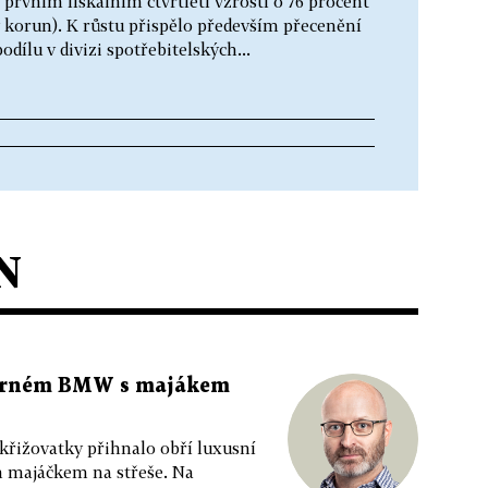
 prvním fiskálním čtvrtletí vzrostl o 76 procent
y korun). K růstu přispělo především přecenění
odílu v divizi spotřebitelských...
N
 černém BMW s majákem
 křižovatky přihnalo obří luxusní
m majáčkem na střeše. Na