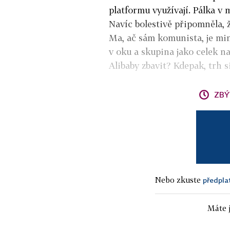
platformu využívají. Pálka v 
Navíc bolestivě připomněla, že
Ma, ač sám komunista, je m
v oku a skupina jako celek na
Alibaby zbavit? Kdepak, trh s
ZBÝ
Nebo zkuste
předpla
Máte j