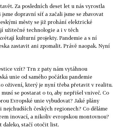
vět. Za posledních deset let u nás vyrostla
i jsme dopravní síť a začali jsme se zbavovat
Českými městy se již prohání elektrické
í užitečné technologie a i v těch
vétají kulturní projekty. Pandemie a s ní
eska zastavit ani zpomalit. Právě naopak. Nyní
estice vzít? Trn z paty nám vytáhnou
ropská unie od samého počátku pandemie
oživení, který je nyní třeba přetavit v realitu.
musí se postarat o to, aby nepřišel vniveč. Co
rou Evropské unie vybudovat? Jaké plány
h i nejchudších českých regionech? Co děláme
trem inovací, a nikoliv evropskou montovnou?
aleko, stačí otočit list.