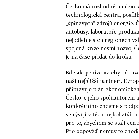
Česko má rozhodně na čem sta
technologická centra, posílil
„špinavých“ zdrojů energie. 
autobusy, laboratoře produkuj
nejodlehlejších regionech vzk
spojená krize nesmí rozvoj Č
je na čase přidat do kroku.
Kde ale peníze na chytré inv
naši nejbližší partneři. Ev
připravuje plán ekonomického 
Česko je jeho spoluautorem a 
konkrétního chceme s podpo
se rýsují v těch nejbohatšíc
pro to, abychom se stali cen
Pro odpověď nemusíte chodit d