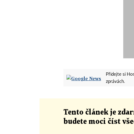
Přidejte si H
zprávách.
Tento článek
je
zdar
budete moci číst vš