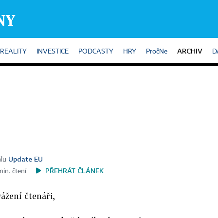
ARCHIV
REALITY
INVESTICE
PODCASTY
HRY
PročNe
D
Update EU
álu
PŘEHRÁT ČLÁNEK
min. čtení
ážení čtenáři,