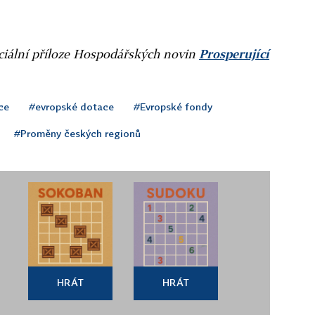
ciální příloze Hospodářských novin
Prosperující
ce
#evropské dotace
#Evropské fondy
#Proměny českých regionů
HRÁT
HRÁT