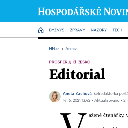
HOME
BYZNYS
ZPRÁVY
NÁZORY
TECH
HN.cz
›
Archiv
PROSPERUJÍCÍ ČESKO
Editorial
Aneta Zachová
šéfredaktorka port
14. 6. 2021 13:42 ▪ Aktualizováno ▪ 2 
V
ážené čtenářky, v