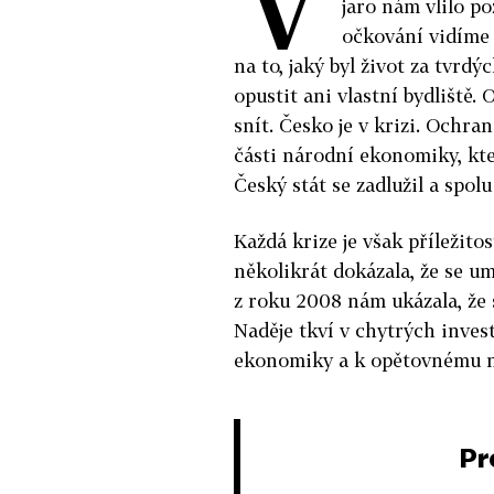
jaro nám vlilo po
očkování vidíme
na to, jaký byl život za tvrd
opustit ani vlastní bydliště
snít. Česko je v krizi. Ochra
části národní ekonomiky, kte
Český stát se zadlužil a spolu
Každá krize je však příležitos
několikrát dokázala, že se u
z roku 2008 nám ukázala, že 
Naděje tkví v chytrých inves
ekonomiky a k opětovnému n
Pr