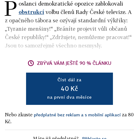
P
oslanci demokratické opozice zablokovali
obstrukcí
volbu členů Rady České televize. A
z opačného tábora se ozývají standardní výkřiky:
„Tyranie menšiny!“ „Bráníte projevit vůli občanů
České republiky!“ „Zdržujete, nemůžeme pracovat!“
Jsou to samozřejmě všechno nesmysly.
ZBÝVÁ VÁM JEŠTĚ 90 % ČLÁNKU
Číst dál za
40 Kč
na první dva měsíce
Nebo zkuste
za 80
předplatné bez reklam a s mobilní aplikací
Kč.
Máte již předplatné?
Přihlaste se