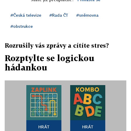
#Česká televize
#Rada ČT
#sněmovna
#obstrukce
Rozrušily vás zprávy a cítíte stres?
Rozptylte se logickou
hádankou
HRÁT
HRÁT