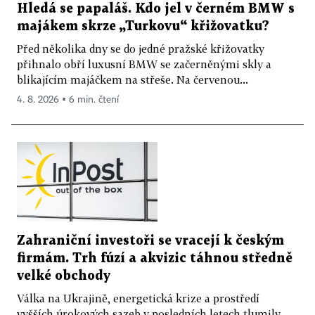
Hledá se papaláš. Kdo jel v černém BMW s
majákem skrze „Turkovu“ křižovatku?
Před několika dny se do jedné pražské křižovatky
přihnalo obří luxusní BMW se začerněnými skly a
blikajícím majáčkem na střeše. Na červenou...
4. 8. 2026 ▪ 6 min. čtení
Zahraniční investoři se vracejí k českým
firmám. Trh fúzí a akvizic táhnou středně
velké obchody
Válka na Ukrajině, energetická krize a prostředí
vyšších úrokových sazeb v posledních letech tlumily