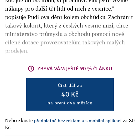
kdo jde do obchodu, si promluví. Pak ještě vezme
nákupy pro další tři lidi od nich z vesnice,“
popisuje Pudilová dění kolem obchůdku. Zachránit
takový kolorit, který z českých vesnic mizí, chce
ministerstvo průmyslu a obchodu pomocí nové
cílené dotace provozovatelům takových malých
prodejen.
ZBÝVÁ VÁM JEŠTĚ 90 % ČLÁNKU
Číst dál za
40 Kč
na první dva měsíce
Nebo zkuste
za 80
předplatné bez reklam a s mobilní aplikací
Kč.