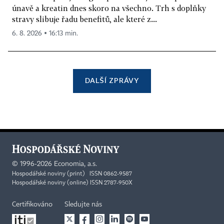
únavě a kreatin dnes skoro na všechno. Trh s doplňky
stravy slibuje řadu benefitů, ale které z...
6. 8. 2026 ▪ 16:13 min.
DALŠÍ ZPRÁVY
©
1996-2026
Economia, a.s.
Hospodářské noviny (print) ISSN 0862-9587
Hospodářské noviny (online) ISSN 2787-950X
Certifikováno
Sledujte nás