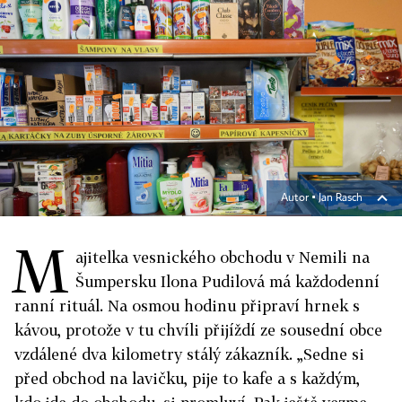
Autor ▪
Jan Rasch
M
ajitelka vesnického obchodu v Nemili na
Šumpersku Ilona Pudilová má každodenní
ranní rituál. Na osmou hodinu připraví hrnek s
kávou, protože v tu chvíli přijíždí ze sousední obce
vzdálené dva kilometry stálý zákazník. „Sedne si
před obchod na lavičku, pije to kafe a s každým,