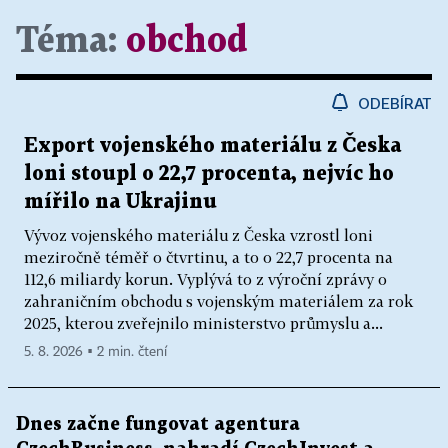
Téma:
obchod
ODEBÍRAT
Export vojenského materiálu z Česka
loni stoupl o 22,7 procenta, nejvíc ho
mířilo na Ukrajinu
Vývoz vojenského materiálu z Česka vzrostl loni
meziročně téměř o čtvrtinu, a to o 22,7 procenta na
112,6 miliardy korun. Vyplývá to z výroční zprávy o
zahraničním obchodu s vojenským materiálem za rok
2025, kterou zveřejnilo ministerstvo průmyslu a...
5. 8. 2026 ▪ 2 min. čtení
Dnes začne fungovat agentura