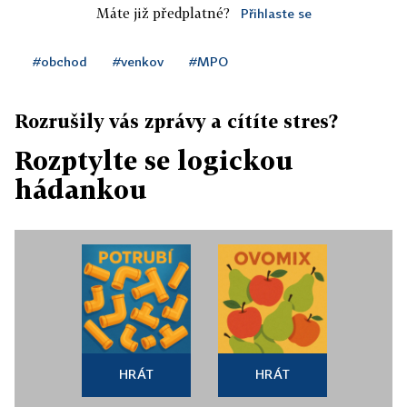
Máte již předplatné?
Přihlaste se
#obchod
#venkov
#MPO
Rozrušily vás zprávy a cítíte stres?
Rozptylte se logickou
hádankou
HRÁT
HRÁT