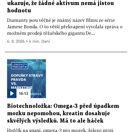
ukazuje, že žádné aktivum nemá jistou
hodnotu
Diamanty jsou věčné je známý název filmu ze série
Jamese Bonda. O to větší překvapení vyvolala zpráva o
možném prodeji těžařského gigantu De...
6. 8. 2026 ▪ 4 min. čtení
16:13
Biotechnoložka: Omega-3 před úpadkem
mozku nepomohou, kreatin dosahuje
skvělých výsledků. Má to ale háček
Hořčík na spaní, omega-3 pro mozek, železo proti