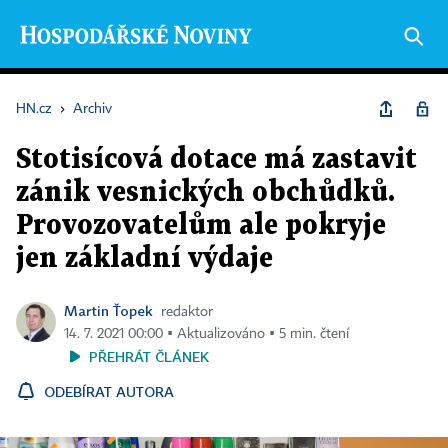
HN.cz
›
Archiv
Stotisícová dotace má zastavit
zánik vesnických obchůdků.
Provozovatelům ale pokryje
jen základní výdaje
Martin Ťopek
redaktor
14. 7. 2021 00:00 ▪ Aktualizováno ▪ 5 min. čtení
PŘEHRÁT ČLÁNEK
ODEBÍRAT AUTORA