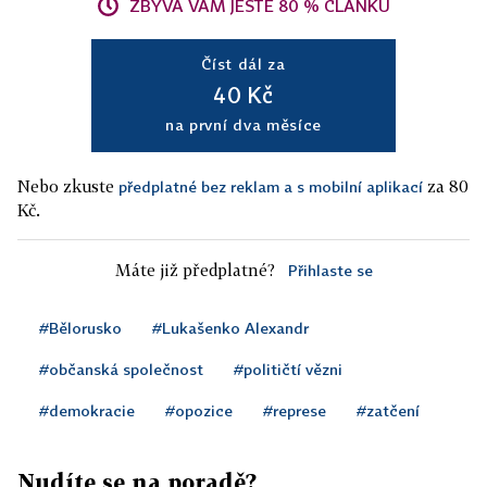
ZBÝVÁ VÁM JEŠTĚ 80 % ČLÁNKU
Číst dál za
40 Kč
na první dva měsíce
Nebo zkuste
za 80
předplatné bez reklam a s mobilní aplikací
Kč.
Máte již předplatné?
Přihlaste se
#Bělorusko
#Lukašenko Alexandr
#občanská společnost
#političtí vězni
#demokracie
#opozice
#represe
#zatčení
Nudíte se na poradě?