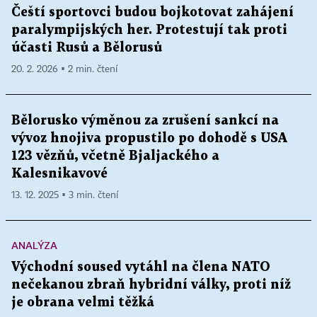
Čeští sportovci budou bojkotovat zahájení
paralympijských her. Protestují tak proti
účasti Rusů a Bělorusů
20. 2. 2026 ▪ 2 min. čtení
Bělorusko výměnou za zrušení sankcí na
vývoz hnojiva propustilo po dohodě s USA
123 vězňů, včetně Bjaljackého a
Kalesnikavové
13. 12. 2025 ▪ 3 min. čtení
ANALÝZA
Východní soused vytáhl na člena NATO
nečekanou zbraň hybridní války, proti níž
je obrana velmi těžká