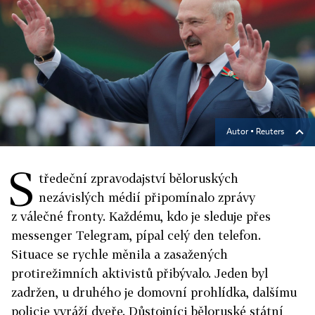
Autor ▪
Reuters
S
tředeční zpravodajství běloruských
nezávislých médií připomínalo zprávy
z válečné fronty. Každému, kdo je sleduje přes
messenger Telegram, pípal celý den telefon.
Situace se rychle měnila a zasažených
protirežimních aktivistů přibývalo. Jeden byl
zadržen, u druhého je domovní prohlídka, dalšímu
policie vyráží dveře. Důstojníci běloruské státní