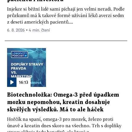
Injekce si běžní lidé sami píchají jen velmi neradi. Podle
průzkumů má k takové formě užívání léků averzi sedm
z deseti amerických pacientů....
6. 8. 2026 ▪ 4 min. čtení
16:13
Biotechnoložka: Omega-3 před úpadkem
mozku nepomohou, kreatin dosahuje
skvělých výsledků. Má to ale háček
Hořčík na spaní, omega-3 pro mozek, železo proti
únavě a kreatin dnes skoro na všechno. Trh s doplňky