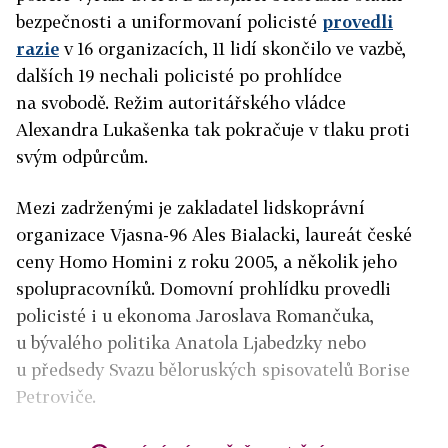
bezpečnosti a uniformovaní policisté
provedli
razie
v 16 organizacích, 11 lidí skončilo ve vazbě,
dalších 19 nechali policisté po prohlídce
na svobodě. Režim autoritářského vládce
Alexandra Lukašenka tak pokračuje v tlaku proti
svým odpůrcům.
Mezi zadrženými je zakladatel lidskoprávní
organizace Vjasna-96 Ales Bialacki, laureát české
ceny Homo Homini z roku 2005, a několik jeho
spolupracovníků. Domovní prohlídku provedli
policisté i u ekonoma Jaroslava Romančuka,
u bývalého politika Anatola Ljabedzky nebo
u předsedy Svazu běloruských spisovatelů Borise
Petroviče.