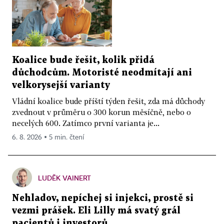
Koalice bude řešit, kolik přidá
důchodcům. Motoristé neodmítají ani
velkorysejší varianty
Vládní koalice bude příští týden řešit, zda má důchody
zvednout v průměru o 300 korun měsíčně, nebo o
necelých 600. Zatímco první varianta je...
6. 8. 2026 ▪ 5 min. čtení
LUDĚK VAINERT
Nehladov, nepíchej si injekci, prostě si
vezmi prášek. Eli Lilly má svatý grál
pacientů i investorů