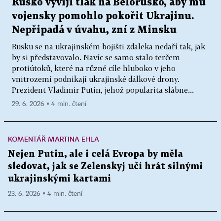
Rusko vyvíjí tlak na Bělorusko, aby mu
vojensky pomohlo pokořit Ukrajinu.
Nepřipadá v úvahu, zní z Minsku
Rusku se na ukrajinském bojišti zdaleka nedaří tak, jak
by si představovalo. Navíc se samo stalo terčem
protiútoků, které na různé cíle hluboko v jeho
vnitrozemí podnikají ukrajinské dálkové drony.
Prezident Vladimir Putin, jehož popularita slábne...
29. 6. 2026 ▪ 4 min. čtení
KOMENTÁŘ MARTINA EHLA
Nejen Putin, ale i celá Evropa by měla
sledovat, jak se Zelenskyj učí hrát silnými
ukrajinskými kartami
23. 6. 2026 ▪ 4 min. čtení