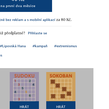
na první dva měsíce
za 80 Kč.
tné bez reklam a s mobilní aplikací
iž předplatné?
Přihlaste se
#Lipovská Hana
#kampaň
#extremismus
us
HRÁT
HRÁT