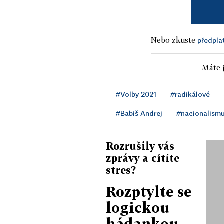
Nebo zkuste
předpla
Máte j
#Volby 2021
#radikálové
#Babiš Andrej
#nacionalism
Rozrušily vás
zprávy a cítíte
stres?
Rozptylte se
logickou
hádankou