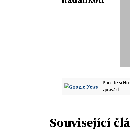
Přidejte si H
zprávách.
Související čl