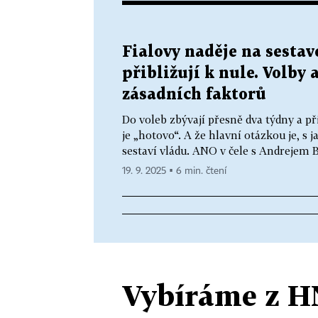
Fialovy naděje na sestave
přibližují k nule. Volby 
zásadních faktorů
Do voleb zbývají přesně dva týdny a p
je „hotovo“. A že hlavní otázkou je, 
sestaví vládu. ANO v čele s Andrejem 
19. 9. 2025 ▪ 6 min. čtení
Vybíráme z H