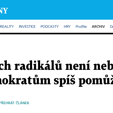
ARCHIV
REALITY
INVESTICE
PODCASTY
HRY
PročNe
D
ch radikálů není ne
mokratům spíš pomů
PŘEHRÁT ČLÁNEK