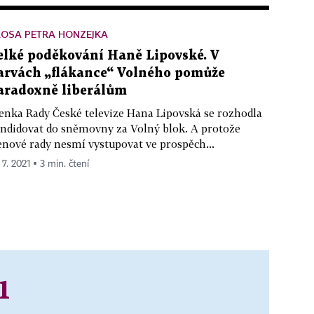
LOSA PETRA HONZEJKA
elké poděkování Haně Lipovské. V
arvách „flákance“ Volného pomůže
aradoxně liberálům
enka Rady České televize Hana Lipovská se rozhodla
ndidovat do sněmovny za Volný blok. A protože
enové rady nesmí vystupovat ve prospěch...
 7. 2021 ▪ 3 min. čtení
1