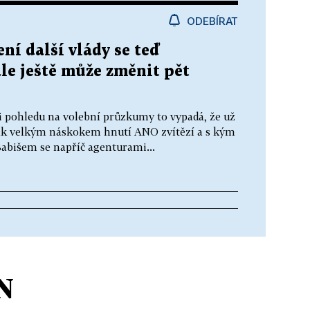
ODEBÍRAT
ní další vlády se teď
ale ještě může změnit pět
ři pohledu na volební průzkumy to vypadá, že už
s jak velkým náskokem hnutí ANO zvítězí a s kým
Babišem se napříč agenturami...
N