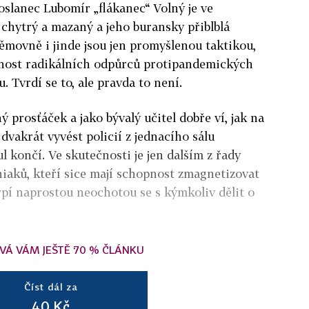
poslanec Lubomír „flákanec“ Volný je ve
 chytrý a mazaný a jeho buransky přiblblá
ěmovně i jinde jsou jen promyšlenou taktikou,
rnost radikálních odpůrců protipandemických
. Tvrdí se to, ale pravda to není.
 prosťáček a jako bývalý učitel dobře ví, jak na
dvakrát vyvést policií z jednacího sálu
 končí. Ve skutečnosti je jen dalším z řady
iaků, kteří sice mají schopnost zmagnetizovat
 trpí naprostou neochotou se s kýmkoliv dělit o
VÁ VÁM JEŠTĚ 70 % ČLÁNKU
Číst dál za
40 Kč