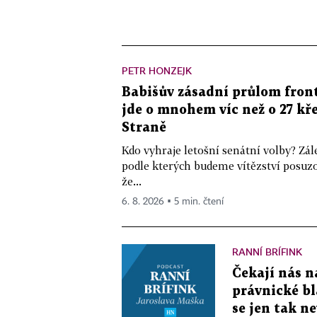
PETR HONZEJK
Babišův zásadní průlom front
jde o mnohem víc než o 27 kře
Straně
Kdo vyhraje letošní senátní volby? Zál
podle kterých budeme vítězství posuzo
že...
6. 8. 2026 ▪ 5 min. čtení
RANNÍ BRÍFINK
Čekají nás n
právnické bl
se jen tak n