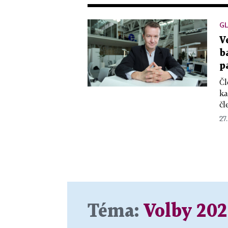
G
V
b
p
Čl
ka
čl
27.
Téma:
Volby 202