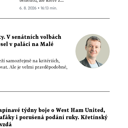
benefitů, ale které z...
6. 8. 2026 ▪ 16:13 min.
y. V senátních volbách
sel v paláci na Malé
eží samozřejmě na kritériích,
vat. Ale je velmi pravděpodobné,
apínavé týdny boje o West Ham United,
afáky i porušená podání ruky. Křetínský
evzdá