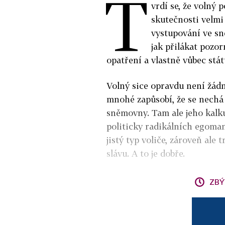
T
vrdí se, že volný 
skutečnosti velmi
vystupování ve sn
jak přilákat pozo
opatření a vlastně vůbec státu
Volný sice opravdu není žádný
mnohé zapůsobí, že se nechá 
sněmovny. Tam ale jeho kalkul
politicky radikálních egoman
jistý typ voliče, zároveň ale
slávu. A to je dobře.
ZBÝ