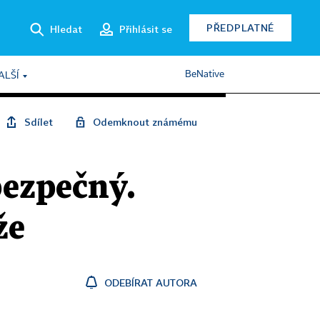
PŘEDPLATNÉ
Hledat
Přihlásit se
BeNative
ALŠÍ
Sdílet
Odemknout známému
bezpečný.
že
ODEBÍRAT AUTORA