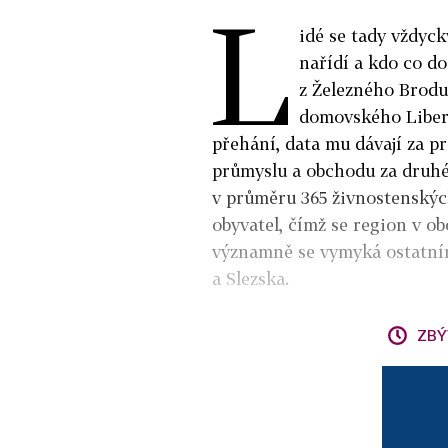
L
idé se tady vždyck
nařídí a kdo co do
z Železného Brodu,
domovského Libere
přehání, data mu dávají za pr
průmyslu a obchodu za druhé 
v průměru 365 živnostenskýc
obyvatel, čímž se region v o
významně se vymyká ostatní
a Slezska.
ZBÝ