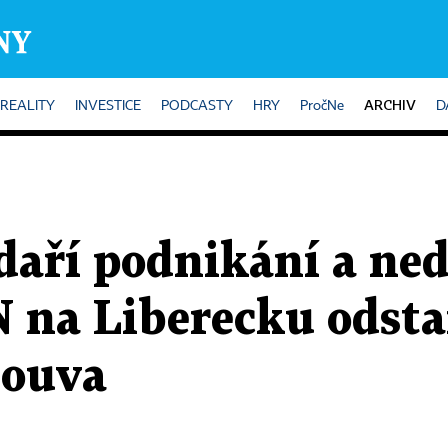
ARCHIV
REALITY
INVESTICE
PODCASTY
HRY
PročNe
D
daří podnikání a neda
 na Liberecku odsta
louva