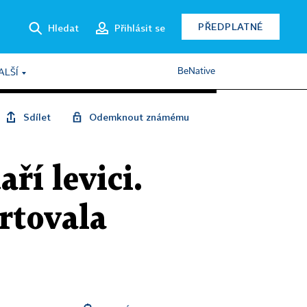
PŘEDPLATNÉ
Hledat
Přihlásit se
BeNative
ALŠÍ
Sdílet
Odemknout známému
ří levici.
rtovala