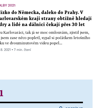
LBY 2021
lízko do Německa, daleko do Prahy. V
arlovarském kraji strany obtížně hledají
ídry a lidé na dálnici čekají přes 30 let
u Karlovaráci, tak já se moc omlouvám, zjistil jsem,
 jsem zase něco popletl, sypal si počátkem letošního
ku ve dvouminutovém videu popel...
 8. 2021 ▪ 7 min. čtení
1