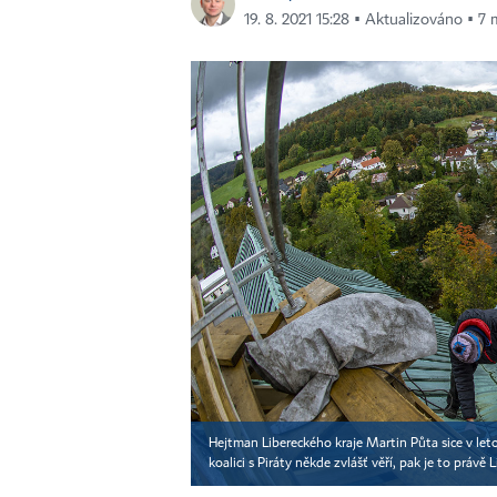
19. 8. 2021 15:28 ▪ Aktualizováno ▪ 7 
Hejtman Libereckého kraje Martin Půta sice v le
koalici s Piráty někde zvlášť věří, pak je to právě 