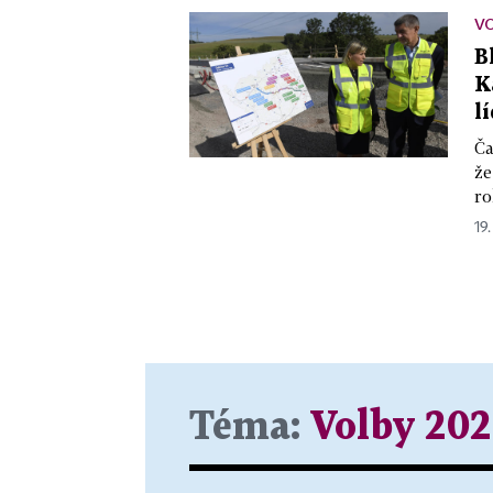
VO
B
K
l
Ča
že
ro
19.
Téma:
Volby 202