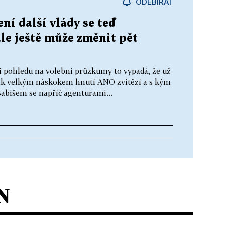
ODEBÍRAT
ní další vlády se teď
ale ještě může změnit pět
ři pohledu na volební průzkumy to vypadá, že už
s jak velkým náskokem hnutí ANO zvítězí a s kým
Babišem se napříč agenturami...
N