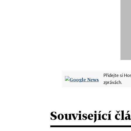
Přidejte si H
zprávách.
Související čl