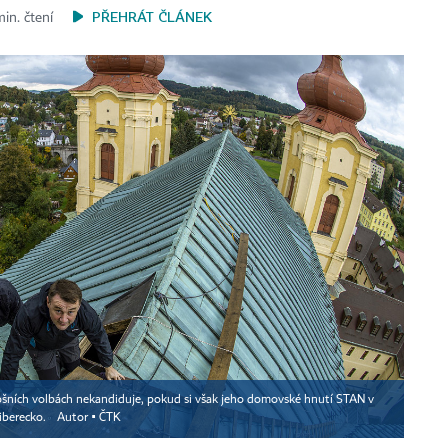
PŘEHRÁT ČLÁNEK
min. čtení
tošních volbách nekandiduje, pokud si však jeho domovské hnutí STAN v
Liberecko.
Autor ▪
ČTK