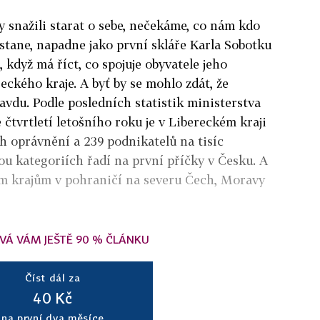
y snažili starat o sebe, nečekáme, co nám kdo
stane, napadne jako první skláře Karla Sobotku
 když má říct, co spojuje obyvatele jeho
ckého kraje. A byť by se mohlo zdát, že
avdu. Podle posledních statistik ministerstva
čtvrtletí letošního roku je v Libereckém kraji
h oprávnění a 239 podnikatelů na tisíc
bou kategoriích řadí na první příčky v Česku. A
m krajům v pohraničí na severu Čech, Moravy
VÁ VÁM JEŠTĚ 90 % ČLÁNKU
Číst dál za
40 Kč
na první dva měsíce