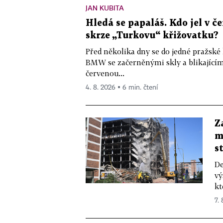
JAN KUBITA
Hledá se papaláš. Kdo jel v
skrze „Turkovu“ křižovatku?
Před několika dny se do jedné pražské
BMW se začerněnými skly a blikající
červenou...
4. 8. 2026 ▪ 6 min. čtení
Z
m
s
De
vý
kt
7.