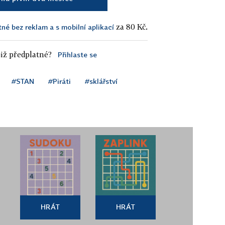
za 80 Kč.
tné bez reklam a s mobilní aplikací
iž předplatné?
Přihlaste se
#STAN
#Piráti
#sklářství
HRÁT
HRÁT