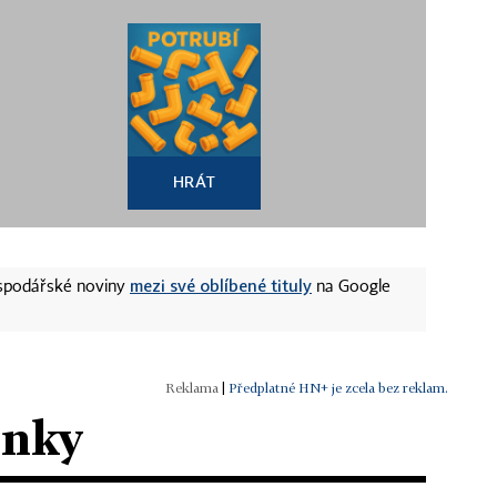
HRÁT
mezi své oblíbené tituly
ospodářské noviny
na Google
|
Předplatné HN+ je zcela bez reklam.
ánky