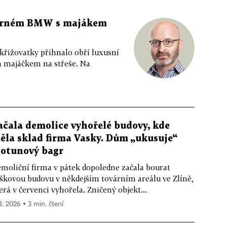
 černém BMW s majákem
 křižovatky přihnalo obří luxusní
m majáčkem na střeše. Na
ačala demolice vyhořelé budovy, kde
ěla sklad firma Vasky. Dům „ukusuje“
totunový bagr
moliční firma v pátek dopoledne začala bourat
škovou budovu v někdejším továrním areálu ve Zlíně,
erá v červenci vyhořela. Zničený objekt...
 8. 2026 ▪ 3 min. čtení