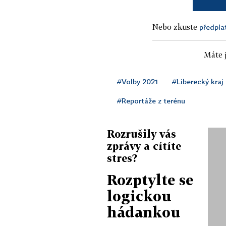
Nebo zkuste
předpla
Máte j
#Volby 2021
#Liberecký kraj
#Reportáže z terénu
Rozrušily vás
zprávy a cítíte
stres?
Rozptylte se
logickou
hádankou