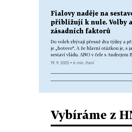
Fialovy naděje na sestave
přibližují k nule. Volby 
zásadních faktorů
Do voleb zbývají přesně dva týdny a p
je „hotovo“. A že hlavní otázkou je, 
sestaví vládu. ANO v čele s Andrejem 
19. 9. 2025 ▪ 6 min. čtení
Vybíráme z H