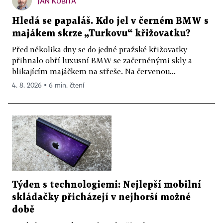
JAN KUBITA
Hledá se papaláš. Kdo jel v černém BMW s
majákem skrze „Turkovu“ křižovatku?
Před několika dny se do jedné pražské křižovatky
přihnalo obří luxusní BMW se začerněnými skly a
blikajícím majáčkem na střeše. Na červenou...
4. 8. 2026 ▪ 6 min. čtení
Týden s technologiemi: Nejlepší mobilní
skládačky přicházejí v nejhorší možné
době