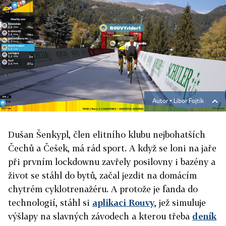
Autor ▪
Libor Fojtík
Dušan Šenkypl, člen elitního klubu nejbohatších
Čechů a Češek, má rád sport. A když se loni na jaře
při prvním lockdownu zavřely posilovny i bazény a
život se stáhl do bytů, začal jezdit na domácím
chytrém cyklotrenažéru. A protože je fanda do
technologií, stáhl si
aplikaci Rouvy
, jež simuluje
výšlapy na slavných závodech a kterou třeba
deník