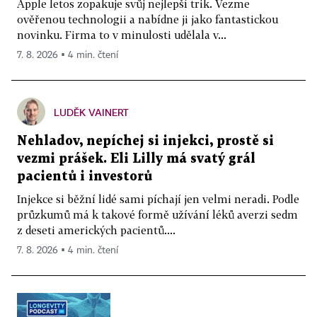
Apple letos zopakuje svůj nejlepší trik. Vezme
ověřenou technologii a nabídne ji jako fantastickou
novinku. Firma to v minulosti udělala v...
7. 8. 2026 ▪ 4 min. čtení
LUDĚK VAINERT
Nehladov, nepíchej si injekci, prostě si
vezmi prášek. Eli Lilly má svatý grál
pacientů i investorů
Injekce si běžní lidé sami píchají jen velmi neradi. Podle
průzkumů má k takové formě užívání léků averzi sedm
z deseti amerických pacientů....
7. 8. 2026 ▪ 4 min. čtení