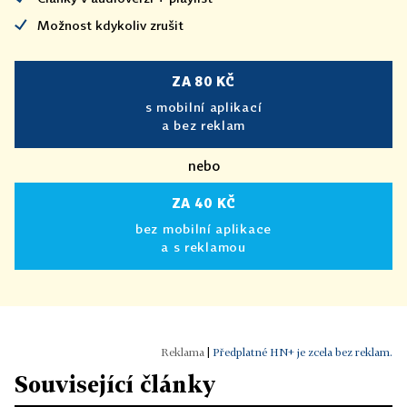
Možnost kdykoliv zrušit
ZA 80 KČ
s mobilní aplikací
a bez reklam
nebo
ZA 40 KČ
bez mobilní aplikace
a s reklamou
|
Předplatné HN+ je zcela bez reklam.
Související články