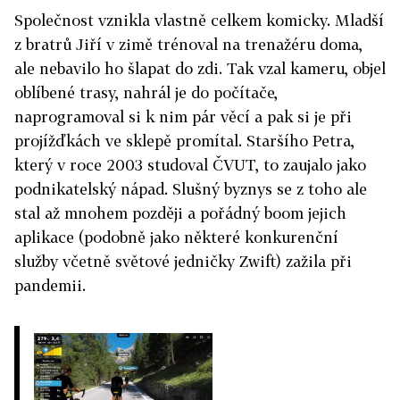
Společnost vznikla vlastně celkem komicky. Mladší
z bratrů Jiří v zimě trénoval na trenažéru doma,
ale nebavilo ho šlapat do zdi. Tak vzal kameru, objel
oblíbené trasy, nahrál je do počítače,
naprogramoval si k nim pár věcí a pak si je při
projížďkách ve sklepě promítal. Staršího Petra,
který v roce 2003 studoval ČVUT, to zaujalo jako
podnikatelský nápad. Slušný byznys se z toho ale
stal až mnohem později a pořádný boom jejich
aplikace (podobně jako některé konkurenční
služby včetně světové jedničky Zwift) zažila při
pandemii.