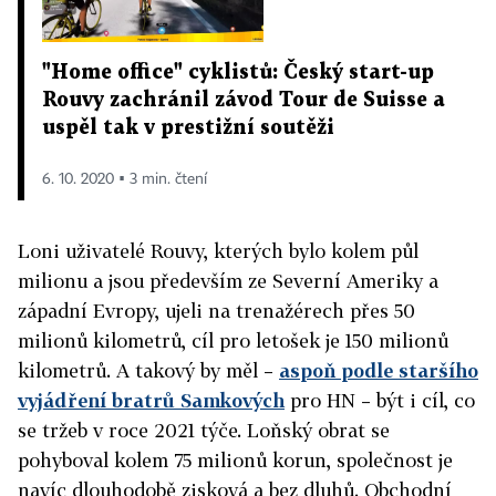
"Home office" cyklistů: Český start-up
Rouvy zachránil závod Tour de Suisse a
uspěl tak v prestižní soutěži
6. 10. 2020 ▪ 3 min. čtení
Loni uživatelé Rouvy, kterých bylo kolem půl
milionu a jsou především ze Severní Ameriky a
západní Evropy, ujeli na trenažérech přes 50
milionů kilometrů, cíl pro letošek je 150 milionů
kilometrů. A takový by měl –
aspoň podle staršího
vyjádření bratrů Samkových
pro HN – být i cíl, co
se tržeb v roce 2021 týče. Loňský obrat se
pohyboval kolem 75 milionů korun, společnost je
navíc dlouhodobě zisková a bez dluhů. Obchodní