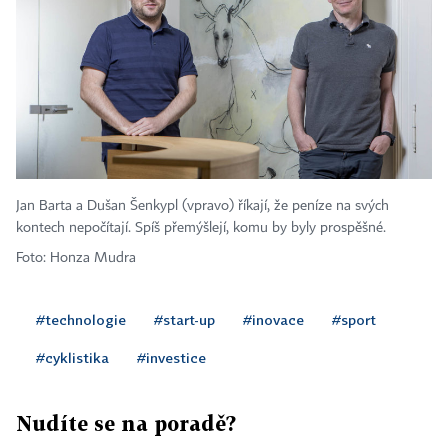
Jan Barta a Dušan Šenkypl (vpravo) říkají, že peníze na svých
kontech nepočítají. Spíš přemýšlejí, komu by byly prospěšné.
Foto: Honza Mudra
#technologie
#start-up
#inovace
#sport
#cyklistika
#investice
Nudíte se na poradě?