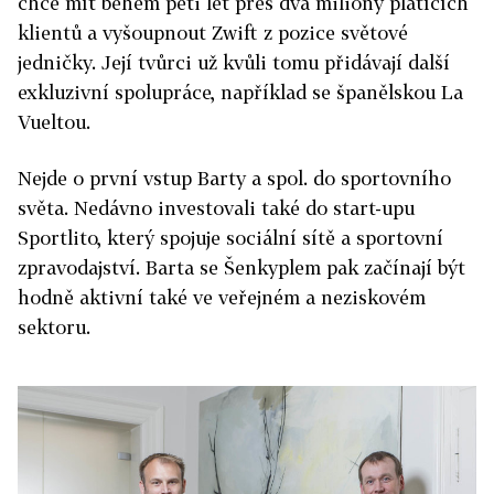
chce mít během pěti let přes dva miliony platících
klientů a vyšoupnout Zwift z pozice světové
jedničky. Její tvůrci už kvůli tomu přidávají další
exkluzivní spolupráce, například se španělskou La
Vueltou.
Nejde o první vstup Barty a spol. do sportovního
světa. Nedávno investovali také do start-upu
Sportlito, který spojuje sociální sítě a sportovní
zpravodajství. Barta se Šenkyplem pak začínají být
hodně aktivní také ve veřejném a neziskovém
sektoru.