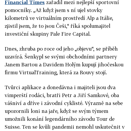
Financial Times
zařadil mezi nejlepší sportovní
pomocníky. „Až když jsem s ní ujel stovky
kilometrů ve virtuálním prostředí Alp a Itálie,
zjistil jsem, že to jsou Češi,“ říká spolumajitel
investiční skupiny Pale Fire Capital.
Dnes, zhruba po roce od jeho „objevu“, se příběh
uzavírá. Šenkypl se svými obchodními partnery
Janem Bartou a Davidem Holým kupují jihočeskou
firmu VirtualTraining, která za Rouvy stojí.
Tvůrci aplikace a donedávna i majiteli jsou dva
vimperští rodáci, bratři Petr a Jiří Samkové, oba
vášniví a dříve i závodní cyklisté. Výrazně na sebe
upozornili loni na jaře, když se svým týmem
umožnili konání legendárního závodu Tour de
Suisse. Ten se kvůli pandemii nemohl uskutečnit v