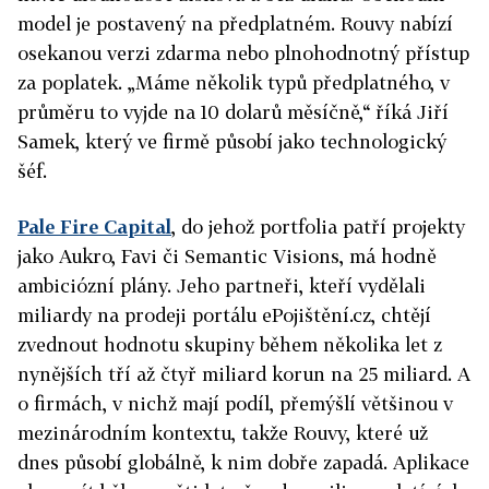
model je postavený na předplatném. Rouvy nabízí
osekanou verzi zdarma
nebo plnohodnotný přístup
za poplatek. „Máme několik typů předplatného, v
průměru to vyjde na 10 dolarů měsíčně,“ říká Jiří
Samek, který ve firmě působí jako technologický
šéf.
Pale Fire Capital
, do jehož portfolia patří projekty
jako Aukro, Favi či Semantic Visions, má hodně
ambiciózní plány. Jeho partneři, kteří vydělali
miliardy na prodeji portálu ePojištění.cz, chtějí
zvednout hodnotu skupiny
během několika let z
nynějších tří až čtyř miliard korun na 25 miliard. A
o firmách, v nichž mají podíl, přemýšlí většinou v
mezinárodním kontextu, takže Rouvy, které už
dnes působí globálně, k nim dobře zapadá. Aplikace