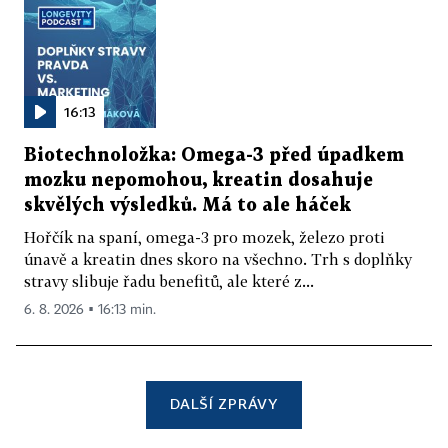
16:13
Biotechnoložka: Omega-3 před úpadkem
mozku nepomohou, kreatin dosahuje
skvělých výsledků. Má to ale háček
Hořčík na spaní, omega-3 pro mozek, železo proti
únavě a kreatin dnes skoro na všechno. Trh s doplňky
stravy slibuje řadu benefitů, ale které z...
6. 8. 2026 ▪ 16:13 min.
DALŠÍ ZPRÁVY