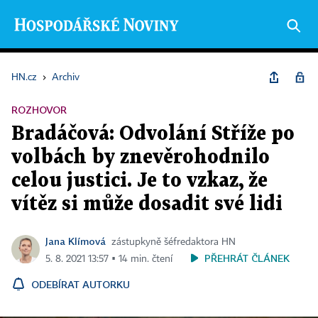
HN.cz
›
Archiv
ROZHOVOR
Bradáčová: Odvolání Stříže po
volbách by znevěrohodnilo
celou justici. Je to vzkaz, že
vítěz si může dosadit své lidi
Jana Klímová
zástupkyně šéfredaktora HN
PŘEHRÁT ČLÁNEK
5. 8. 2021 13:57 ▪ 14 min. čtení
ODEBÍRAT AUTORKU