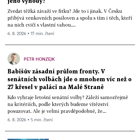
jeho výhody?
Zvedat těžká závaží ve fitku? Jde to i jinak. V Česku
přibývá venkovních posiloven a spolu s tím i těch, kteří
na nich cvičí s vlastní vahou....
6. 8. 2026 ▪ 17 min. čtení
PETR HONZEJK
Babišův zásadní průlom fronty. V
senátních volbách jde o mnohem víc než o
27 křesel v paláci na Malé Straně
Kdo vyhraje letošní senátní volby? Záleží samozřejmě
na kritériích, podle kterých budeme vítězství
posuzovat. Ale je velmi pravděpodobné, že...
6. 8. 2026 ▪ 5 min. čtení