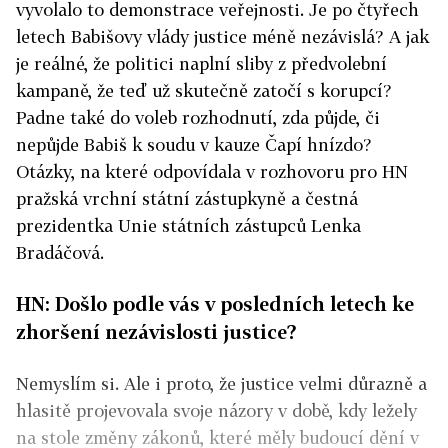
vyvolalo to demonstrace veřejnosti. Je po čtyřech
letech Babišovy vlády justice méně nezávislá? A jak
je reálné, že politici naplní sliby z předvolební
kampaně, že teď už skutečně zatočí s korupcí?
Padne také do voleb rozhodnutí, zda půjde, či
nepůjde Babiš k soudu v kauze Čapí hnízdo?
Otázky, na které odpovídala v rozhovoru pro HN
pražská vrchní státní zástupkyně a čestná
prezidentka Unie státních zástupců Lenka
Bradáčová.
HN: Došlo podle vás v posledních letech ke
zhoršení nezávislosti justice?
Nemyslím si. Ale i proto, že justice velmi důrazně a
hlasitě projevovala svoje názory v době, kdy ležely
na stole změny zákonů, které měly budoucí dění v