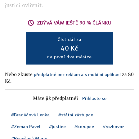
justici ovlivnit.
ZBÝVÁ VÁM JEŠTĚ 90 % ČLÁNKU
Číst dál za
40 Kč
na první dva měsíce
Nebo zkuste
za 80
předplatné bez reklam a s mobilní aplikací
Kč.
Máte již předplatné?
Přihlaste se
#Bradáčová Lenka
#státní zástupce
#Zeman Pavel
#justice
#korupce
#rozhovor
#Benešová Marie