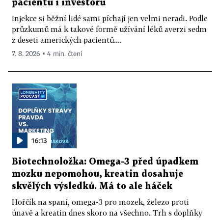
pacientů i investorů
Injekce si běžní lidé sami píchají jen velmi neradi. Podle
průzkumů má k takové formě užívání léků averzi sedm
z deseti amerických pacientů....
7. 8. 2026 ▪ 4 min. čtení
16:13
Biotechnoložka: Omega-3 před úpadkem
mozku nepomohou, kreatin dosahuje
skvělých výsledků. Má to ale háček
Hořčík na spaní, omega-3 pro mozek, železo proti
únavě a kreatin dnes skoro na všechno. Trh s doplňky