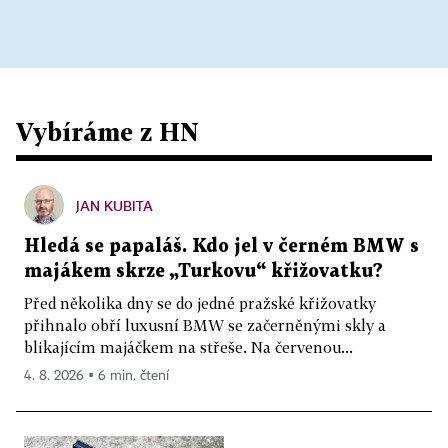
Vybíráme z HN
JAN KUBITA
Hledá se papaláš. Kdo jel v černém BMW s
majákem skrze „Turkovu“ křižovatku?
Před několika dny se do jedné pražské křižovatky
přihnalo obří luxusní BMW se začerněnými skly a
blikajícím majáčkem na střeše. Na červenou...
4. 8. 2026 ▪ 6 min. čtení