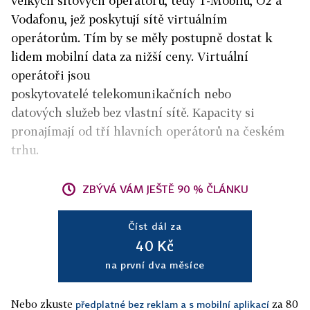
velkých síťových operátorů, tedy T-Mobilu, O2 a
Vodafonu, jež poskytují sítě virtuálním
operátorům. Tím by se měly postupně dostat k
lidem mobilní data za nižší ceny.
Virtuální
operátoři jsou
poskytovatelé
telekomunikačních nebo
datových služeb bez vlastní sítě. Kapacity si
pronajímají od tří hlavních operátorů na českém
trhu.
ZBÝVÁ VÁM JEŠTĚ 90 % ČLÁNKU
Číst dál za
40 Kč
na první dva měsíce
Nebo zkuste
za 80
předplatné bez reklam a s mobilní aplikací