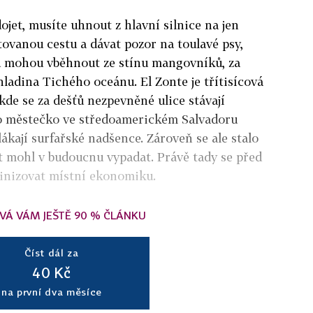
ojet, musíte uhnout z hlavní silnice na jen
tovanou cestu a dávat pozor na toulavé psy,
u mohou vběhnout ze stínu mangovníků, za
hladina Tichého oceánu. El Zonte je třítisícová
kde se za dešťů nezpevněné ulice stávají
o městečko ve středoamerickém Salvadoru
 lákají surfařské nadšence.
Zároveň se ale stalo
t mohl v budoucnu vypadat. Právě tady se před
oinizovat místní ekonomiku
.
VÁ VÁM JEŠTĚ 90 % ČLÁNKU
Číst dál za
40 Kč
na první dva měsíce