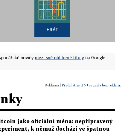
HRÁT
mezi své oblíbené tituly
ospodářské noviny
na Google
|
Předplatné HN+ je zcela bez reklam.
ánky
itcoin jako oficiální měna: nepřipravený
xperiment, k němuž dochází ve špatnou