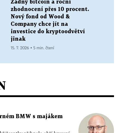
Žádný bitcoin a roční
zhodnocení přes 10 procent.
Nový fond od Wood &
Company chce jít na
investice do kryptoodvětví
jinak
15. 7. 2026 ▪ 5 min. čtení
N
 černém BMW s majákem