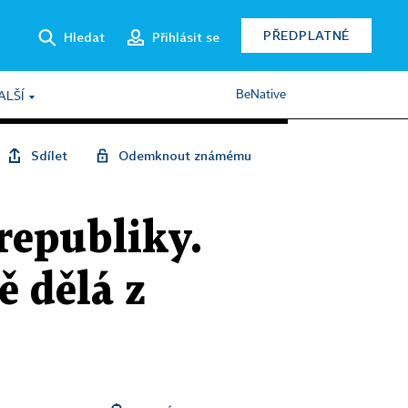
PŘEDPLATNÉ
Hledat
Přihlásit se
BeNative
ALŠÍ
Sdílet
Odemknout známému
republiky.
ě dělá z