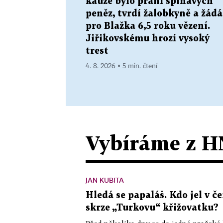
kauze bylo praní špinavých
peněz, tvrdí žalobkyně a žádá
pro Blažka 6,5 roku vězení.
Jiřikovskému hrozí vysoký
trest
4. 8. 2026 ▪ 5 min. čtení
Vybíráme z H
JAN KUBITA
Hledá se papaláš. Kdo jel v
skrze „Turkovu“ křižovatku?