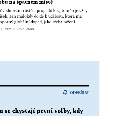
obu na špatném místě
ůvodňování růstů a propadů kryptoměn je vždy
íšek. Jen málokdy dojde k události, která má
sporný globální dopad, jako třeba tažení...
. 8. 2021 ▪ 3 min. čtení
ODEBÍRAT
 se chystají první volby, kdy