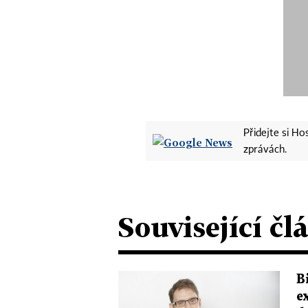
Přidejte si H
zprávách.
Související čl
B
e