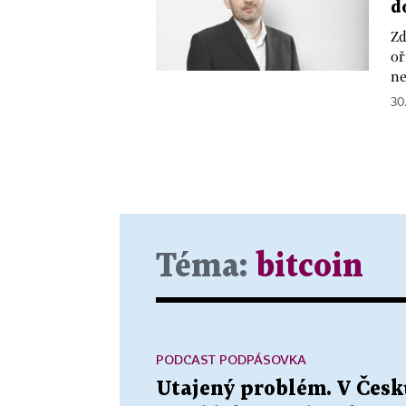
d
Zd
oř
ne
30
Téma:
bitcoin
PODCAST PODPÁSOVKA
Utajený problém. V Česku