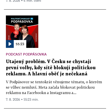
7. 8. 2026 ▪ 4 min. čtení
55:23
PODCAST PODPÁSOVKA
Utajený problém. V Česku se chystají
první volby, kdy sítě blokují politickou
reklamu. A hlavní oběť je nečekaná
V Podpásovce se tentokrát věnujeme tématu, o kterém
se vůbec nemluví. Meta začala blokovat politickou
reklamu na Facebooku a Instagramu a...
7. 8. 2026 ▪ 55:23 min.