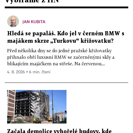
JAN KUBITA
Hledá se papaláš. Kdo jel v černém BMW s
majákem skrze „Turkovu“ křižovatku?
Před několika dny se do jedné pražské křižovatky
přihnalo obří luxusní BMW se začerněnými skly a
blikajícím majáčkem na střeše. Na červenou...
4. 8. 2026 ▪ 6 min. čtení
Začala demolice vyhořelé budovy, kde