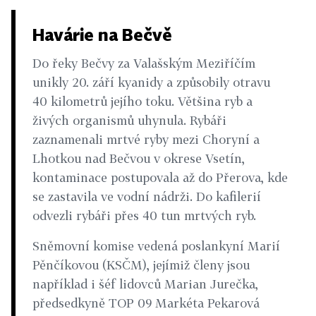
Havárie na Bečvě
Do řeky Bečvy za Valašským Meziříčím
unikly 20. září kyanidy a způsobily otravu
40 kilometrů jejího toku. Většina ryb a
živých organismů uhynula. Rybáři
zaznamenali mrtvé ryby mezi Choryní a
Lhotkou nad Bečvou v okrese Vsetín,
kontaminace postupovala až do Přerova, kde
se zastavila ve vodní nádrži. Do kafilerií
odvezli rybáři přes 40 tun mrtvých ryb.
Sněmovní komise vedená poslankyní Marií
Pěnčíkovou (KSČM), jejímiž členy jsou
například i šéf lidovců Marian Jurečka,
předsedkyně TOP 09 Markéta Pekarová