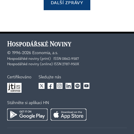
DALŠÍ ZPRÁVY
©
1996-2026
Economia, a.s.
Hospodářské noviny (print) ISSN 0862-9587
Hospodářské noviny (online) ISSN 2787-950X
Certifikováno
Sledujte nás
Stáhněte si aplikaci HN