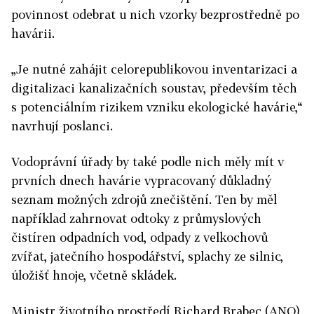
povinnost odebrat u nich vzorky bezprostředně po
havárii.
„Je nutné zahájit celorepublikovou inventarizaci a
digitalizaci kanalizačních soustav, především těch
s potenciálním rizikem vzniku ekologické havárie,“
navrhují poslanci.
Vodoprávní úřady by také podle nich měly mít v
prvních dnech havárie vypracovaný důkladný
seznam možných zdrojů znečištění. Ten by měl
například zahrnovat odtoky z průmyslových
čistíren odpadních vod, odpady z velkochovů
zvířat, jatečního hospodářství, splachy ze silnic,
úložišť hnoje, včetně skládek.
Ministr životního prostředí Richard Brabec (ANO),