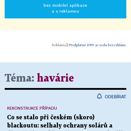
bez mobilní aplikace
a s reklamou
|
Předplatné HN+ je zcela bez reklam.
Téma:
havárie
ODEBÍRAT
REKONSTRUKCE PŘÍPADU
Co se stalo při českém (skoro)
blackoutu: selhaly ochrany solárů a