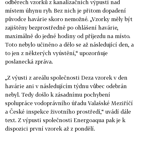
odběrech vzorků z kanalizačních výpustí nad
místem úhynu ryb. Bez nich je přitom dopadení
původce havárie skoro nemožné. „Vzorky měly být
zajištěny bezprostředně po ohlášení havárie,
maximálně do jedné hodiny od příjezdu na místo.
Toto nebylo učiněno a dělo se až následující den, a
to jen z některých vyústění,“ upozorňuje
poslanecká zpráva.
„Z výusti z areálu společnosti Deza vzorek v den
havárie ani v následujícím týdnu vůbec odebrán
nebyl. Tedy došlo k zásadnímu pochybení
spolupráce vodoprávního úřadu Valašské Meziříčí
a České inspekce životního prostředí,“ uvádí dále
text. Z výpusti společnosti Energoaqua pak je k
dispozici první vzorek až z pondělí.