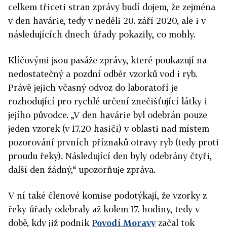
celkem třiceti stran zprávy budí dojem, že zejména
v den havárie, tedy v neděli 20. září 2020, ale i v
následujících dnech úřady pokazily, co mohly.
Klíčovými jsou pasáže zprávy, které poukazují na
nedostatečný a pozdní odběr vzorků vod i ryb.
Právě jejich včasný odvoz do laboratoří je
rozhodující pro rychlé určení znečišťující látky i
jejího původce. „V den havárie byl odebrán pouze
jeden vzorek (v 17.20 hasiči) v oblasti nad místem
pozorování prvních příznaků otravy ryb (tedy proti
proudu řeky). Následující den byly odebrány čtyři,
další den žádný,“ upozorňuje zpráva.
V ní také členové komise podotýkají, že vzorky z
řeky úřady odebraly až kolem 17. hodiny, tedy v
době, kdy již podnik
Povodí Moravy
začal tok