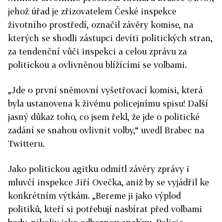
jehož úřad je zřizovatelem České inspekce
životního prostředí, označil závěry komise, na
kterých se shodli zástupci devíti politických stran,
za tendenční vůči inspekci a celou zprávu za
politickou a ovlivněnou blížícími se volbami.
„Jde o první sněmovní vyšetřovací komisi, která
byla ustanovena k živému policejnímu spisu! Další
jasný důkaz toho, co jsem řekl, že jde o politické
zadání se snahou ovlivnit volby,“ uvedl Brabec na
Twitteru.
Jako politickou agitku odmítl závěry zprávy i
mluvčí inspekce Jiří Ovečka, aniž by se vyjádřil ke
konkrétním výtkám. „Bereme ji jako výplod
politiků, kteří si potřebují nasbírat před volbami