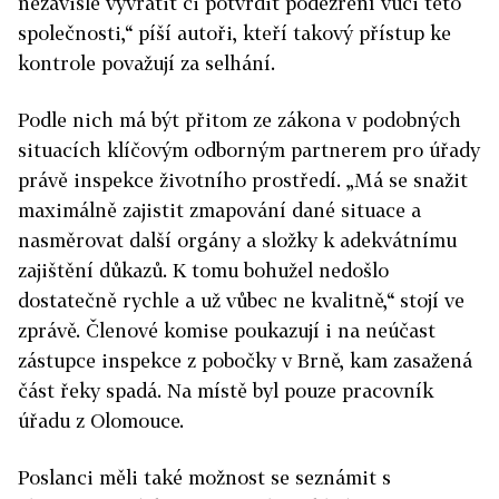
nezávisle vyvrátit či potvrdit podezření vůči této
společnosti,“ píší autoři, kteří takový přístup ke
kontrole považují za selhání.
Podle nich má být přitom ze zákona v podobných
situacích klíčovým odborným partnerem pro úřady
právě inspekce životního prostředí. „Má se snažit
maximálně zajistit zmapování dané situace a
nasměrovat další orgány a složky k adekvátnímu
zajištění důkazů. K tomu bohužel nedošlo
dostatečně rychle a už vůbec ne kvalitně,“ stojí ve
zprávě. Členové komise poukazují i na neúčast
zástupce inspekce z pobočky v Brně, kam zasažená
část řeky spadá. Na místě byl pouze pracovník
úřadu z Olomouce.
Poslanci měli také možnost se seznámit s