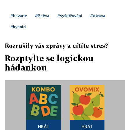
#havárie
#Bečva
#vyšetřování
#otrava
#kyanid
Rozrušily vás zprávy a cítíte stres?
Rozptylte se logickou
hádankou
HRÁT
HRÁT