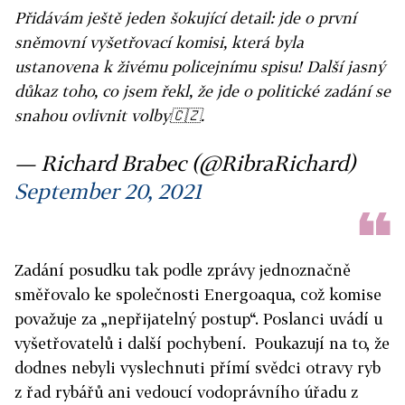
Přidávám ještě jeden šokující detail: jde o první
sněmovní vyšetřovací komisi, která byla
ustanovena k živému policejnímu spisu! Další jasný
důkaz toho, co jsem řekl, že jde o politické zadání se
snahou ovlivnit volby🇨🇿.
— Richard Brabec (@RibraRichard)
September 20, 2021
Zadání posudku tak podle zprávy jednoznačně
směřovalo ke společnosti Energoaqua, což komise
považuje za „nepřijatelný postup“. Poslanci uvádí u
vyšetřovatelů i další pochybení. Poukazují na to, že
dodnes nebyli vyslechnuti přímí svědci otravy ryb
z řad rybářů ani vedoucí vodoprávního úřadu z