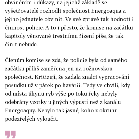
obviněním i důkazy, na jejichž základě se
vyšetřovatelé rozhodli společnost Energoaqua a
jejího jednatele obvinit. Ve své zprávě tak hodnotí i
činnost policie. A to i přesto, že komise na začátku
kapitoly věnované trestnímu řízení píše, že tak
činit nebude.
Členům komise se zdá, že policie byla od samého
začátku příliš zaměřena jen na rožnovskou
společnost. Kritizují, že zadala znalci vypracování
posudku už v pátek po havárii. Tedy ve chvíli, kdy
od místa úhynu ryb výše po toku řeky nebyly
odebrány vzorky u jiných výpustí než z kanálu
Energoaquy. Nebylo tak jasné, koho z okruhu
podezřelých vyloučit.