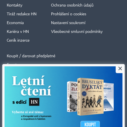
Kontakty
Ochrana osobních údajů
Tiráž redakce HN
Prohlášení o cookies
Economia
Nastavení soukromí
Kariéra v HN
Všeobecné smluvní podmínky
Ceník inzerce
Koupit / darovat předplatné
Eventy
×
Newslettery
RSS kanály
Autorská práva vykonává vydavatel. Bez písemného svolení vydavatele je
zakázáno jakékoli užití částí nebo celku díla, zejména rozmnožování a šíření
jakýmkoli způsobem, mechanickým nebo elektronickým, v českém nebo
jiném jazyce. Bez souhlasu vydavatele je zakázáno též rozmnožování
obsahu pro účely automatizované analýzy textů nebo dat