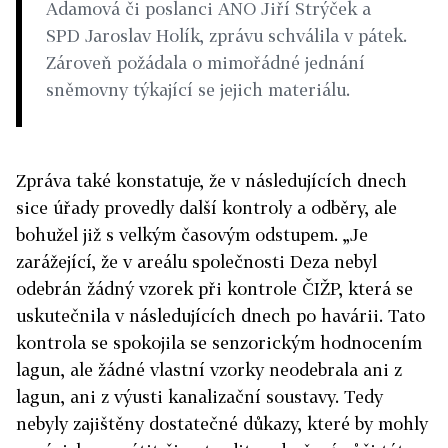
Adamová či poslanci ANO Jiří Strýček a
SPD Jaroslav Holík, zprávu schválila v pátek.
Zároveň požádala o mimořádné jednání
sněmovny týkající se jejich materiálu.
Zpráva také konstatuje, že v následujících dnech
sice úřady provedly další kontroly a odběry, ale
bohužel již s velkým časovým odstupem. „Je
zarážející, že v areálu společnosti Deza nebyl
odebrán žádný vzorek při kontrole ČIŽP, která se
uskutečnila v následujících dnech po havárii. Tato
kontrola se spokojila se senzorickým hodnocením
lagun, ale žádné vlastní vzorky neodebrala ani z
lagun, ani z výusti kanalizační soustavy. Tedy
nebyly zajištěny dostatečné důkazy, které by mohly