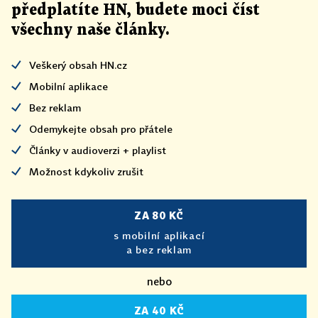
předplatíte HN, budete moci číst
všechny naše články
.
Veškerý obsah HN.cz
Mobilní aplikace
Bez reklam
Odemykejte obsah pro přátele
Články v audioverzi + playlist
Možnost kdykoliv zrušit
ZA 80 KČ
s mobilní aplikací
a bez reklam
nebo
ZA 40 KČ