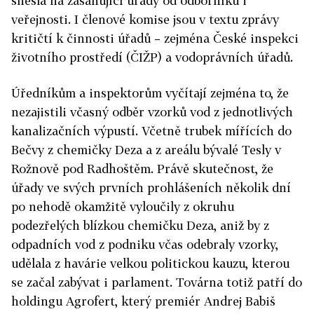
snesla na zasahující úřady od odborníků i
veřejnosti. I členové komise jsou v textu zprávy
kritičtí k činnosti úřadů – zejména České inspekci
životního prostředí (ČIŽP) a vodoprávních úřadů.
Úředníkům a inspektorům vyčítají zejména to, že
nezajistili včasný odběr vzorků vod z jednotlivých
kanalizačních výpustí. Včetně trubek mířících do
Bečvy z chemičky Deza a z areálu bývalé Tesly v
Rožnově pod Radhoštěm. Právě skutečnost, že
úřady ve svých prvních prohlášeních několik dní
po nehodě okamžitě vyloučily z okruhu
podezřelých blízkou chemičku Deza, aniž by z
odpadních vod z podniku včas odebraly vzorky,
udělala z havárie velkou politickou kauzu, kterou
se začal zabývat i parlament. Továrna totiž patří do
holdingu Agrofert, který premiér Andrej Babiš