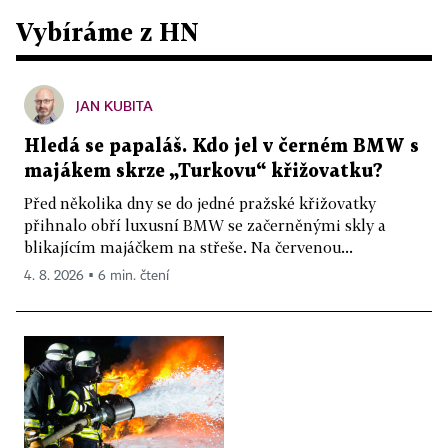
Vybíráme z HN
JAN KUBITA
Hledá se papaláš. Kdo jel v černém BMW s
majákem skrze „Turkovu“ křižovatku?
Před několika dny se do jedné pražské křižovatky
přihnalo obří luxusní BMW se začerněnými skly a
blikajícím majáčkem na střeše. Na červenou...
4. 8. 2026 ▪ 6 min. čtení