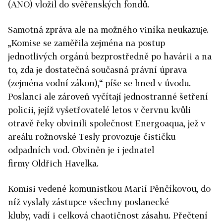
(ANO) vložil do svěřenských fondů.
Samotná zpráva ale na možného viníka neukazuje.
„Komise se zaměřila zejména na postup
jednotlivých orgánů bezprostředně po havárii a na
to, zda je dostatečná současná právní úprava
(zejména vodní zákon),“ píše se hned v úvodu.
Poslanci ale zároveň vyčítají jednostranné šetření
policii, jejíž vyšetřovatelé letos v červnu kvůli
otravě řeky obvinili společnost Energoaqua, jež v
areálu rožnovské Tesly provozuje čističku
odpadních vod. Obviněn je i jednatel
firmy Oldřich Havelka.
Komisi vedené komunistkou Marií Pěnčíkovou, do
níž vyslaly zástupce všechny poslanecké
kluby,
vadí i celková chaotičnost zásahu. Přečtení