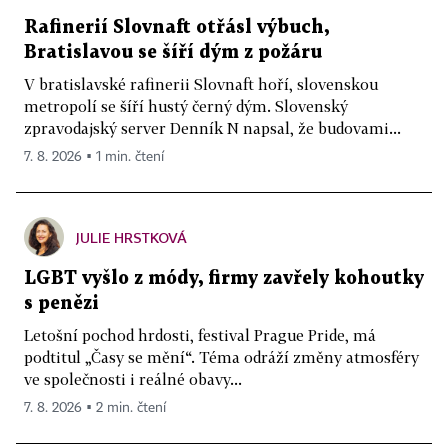
Rafinerií Slovnaft otřásl výbuch,
Bratislavou se šíří dým z požáru
V bratislavské rafinerii Slovnaft hoří, slovenskou
metropolí se šíří hustý černý dým. Slovenský
zpravodajský server Denník N napsal, že budovami...
7. 8. 2026 ▪ 1 min. čtení
JULIE HRSTKOVÁ
LGBT vyšlo z módy, firmy zavřely kohoutky
s penězi
Letošní pochod hrdosti, festival Prague Pride, má
podtitul „Časy se mění“. Téma odráží změny atmosféry
ve společnosti i reálné obavy...
7. 8. 2026 ▪ 2 min. čtení