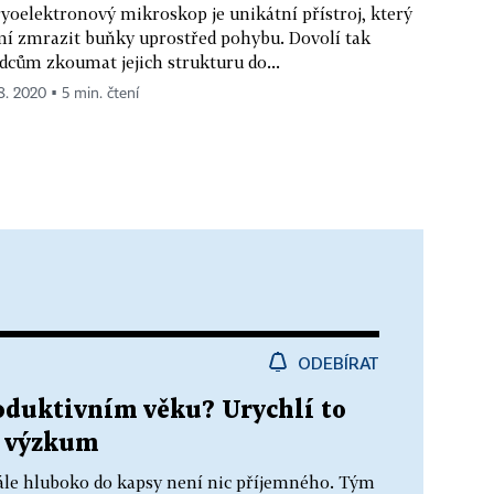
yo­elektronový mikroskop je unikátní přístroj, který
í zmrazit buňky uprostřed pohybu. Dovolí tak
dcům zkoumat jejich strukturu do...
 8. 2020 ▪ 5 min. čtení
ODEBÍRAT
roduktivním věku? Urychlí to
e výzkum
stále hluboko do kapsy není nic příjemného. Tým