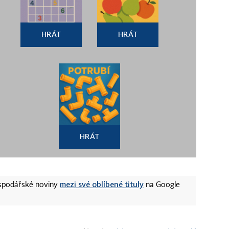
HRÁT
HRÁT
HRÁT
mezi své oblíbené tituly
ospodářské noviny
na Google