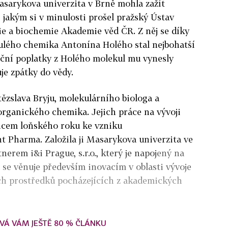
Masarykova univerzita v Brně mohla zažít
jakým si v minulosti prošel pražský Ústav
e a biochemie Akademie věd ČR. Z něj se díky
nulého chemika Antonína Holého stal nejbohatší
nční poplatky z Holého molekul mu vynesly
je zpátky do vědy.
tězslava Bryju, molekulárního biologa a
organického chemika. Jejich práce na vývoji
cem loňského roku ke vzniku
t Pharma. Založila ji Masarykova univerzita ve
nerem i&i Prague, s.r.o., který je napoj
ený na
se věnuje především inovacím v oblasti vývoje
ých prostředků pocházejících z akademických
VÁ VÁM JEŠTĚ 80 % ČLÁNKU