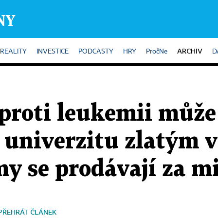
ARCHIV
REALITY
INVESTICE
PODCASTY
HRY
PročNe
D
proti leukemii může
univerzitu zlatým v
y se prodávají za m
PŘEHRÁT ČLÁNEK