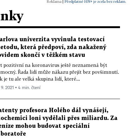
|
Předplatné HN+ je zcela bez reklam.
ánky
arlova univerzita vyvinula testovací
etodu, která předpoví, zda nakažený
ovidem skončí v těžkém stavu
t pozitivní na koronavirus ještě neznamená být
mocný. Řada lidí může nákazu přejít bez povšimnutí.
k je tu ale velká skupina lidí, které...
 9. 2021 ▪ 4 min. čtení
atenty profesora Holého dál vynášejí,
iochemici loni vydělali přes miliardu. Za
eníze mohou budovat speciální
aboratoře