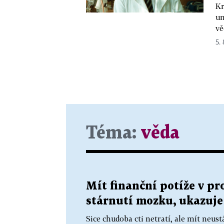
Kr
um
vě
5.
Téma:
věda
Mít finanční potíže v p
stárnutí mozku, ukazuj
Sice chudoba cti netratí, ale mít neu