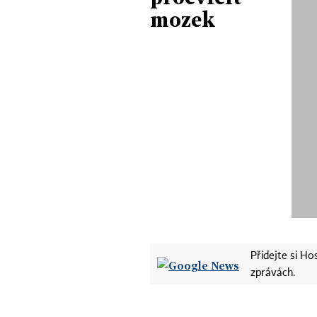
mozek
Přidejte si H
zprávách.