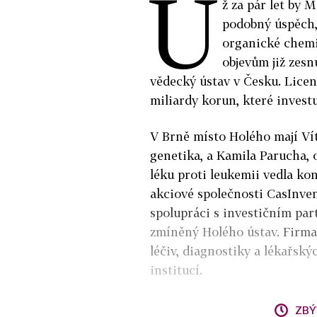
U
ž za pár let by 
podobný úspěch, 
organické chemi
objevům již zes
vědecký ústav v Česku. Lice
miliardy korun, které investu
V Brně
místo Holé
ho mají Ví
genetika, a Kamila Parucha, 
léku proti leukemii
vedla kon
akciové společnosti CasInven
spolupráci s investičním part
zmíněný Holého ústav.
Firma 
léčiv, diagnostiky a lékařsk
institucí.
ZBÝ