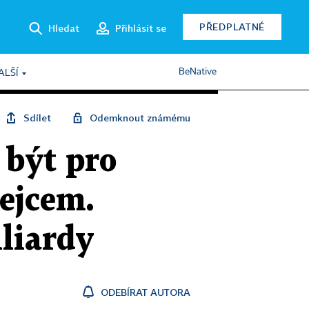
PŘEDPLATNÉ
Hledat
Přihlásit se
BeNative
ALŠÍ
Sdílet
Odemknout známému
 být pro
ejcem.
iliardy
ODEBÍRAT AUTORA