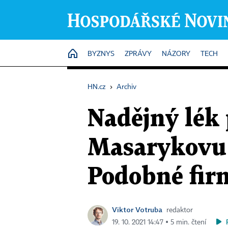
HOME
BYZNYS
ZPRÁVY
NÁZORY
TECH
HN.cz
›
Archiv
Nadějný lék 
Masarykovu 
Podobné firm
Viktor Votruba
redaktor
19. 10. 2021 14:47 ▪ 5 min. čtení