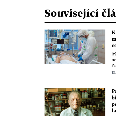
Související čl
K
m
c
Bý
ne
Pa
10.
P
b
p
l