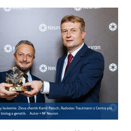
hy leukemie. Zleva chemik Kamil Paruch, Radoslav Trautmann z Centra pro
í biolog a genetik.
Autor ▪
NF Neuron