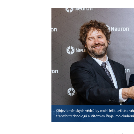
Objev brněnských vědců by mohl léčit určité dru
transfer technologií a Vítězslav Bryja, molekulárn