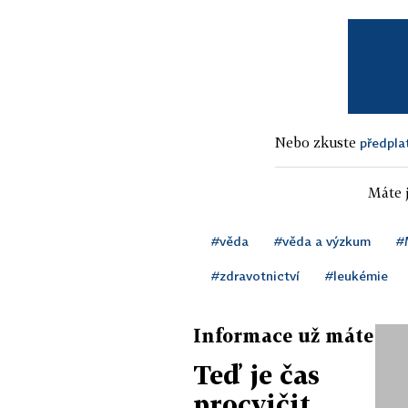
Nebo zkuste
předpla
Máte j
#věda
#věda a výzkum
#
#zdravotnictví
#leukémie
Informace už máte
Teď je čas
procvičit