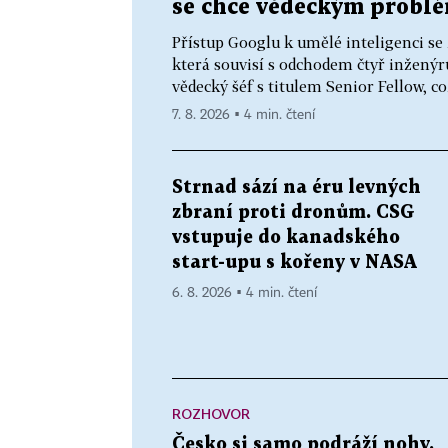
se chce vědeckým prob
Přístup Googlu k umělé inteligenci se
která souvisí s odchodem čtyř inženýrů.
vědecký šéf s titulem Senior Fellow, co
7. 8. 2026 ▪ 4 min. čtení
Strnad sází na éru levných
zbraní proti dronům. CSG
vstupuje do kanadského
start-upu s kořeny v NASA
6. 8. 2026 ▪ 4 min. čtení
ROZHOVOR
Česko si samo podráží nohy.