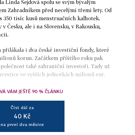
la Linda Šejdová spolu se svým bývalým
m Zahradníkem před necelými třemi lety. Od
es 350 tisíc kusů menstruačních kalhotek.
y v Česku, ale i na Slovensku, v Rakousku,
cii.
přilákala i dva české investiční fondy, které
milionů korun. Začátkem příštího roku pak
polečnost také zahraniční investoři. Tady už
nvestice ve vyšších jednotkách milionů eur.
VÁ VÁM JEŠTĚ 90 % ČLÁNKU
Číst dál za
40 Kč
na první dva měsíce