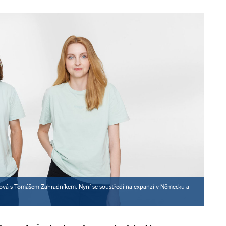
dová s Tomášem Zahradníkem. Nyní se soustředí na expanzi v Německu a