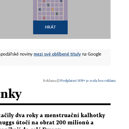
HRÁT
mezi své oblíbené tituly
ospodářské noviny
na Google
|
Předplatné HN+ je zcela bez reklam.
ánky
tačily dva roky a menstruační kalhotky
nuggs útočí na obrat 200 milionů a