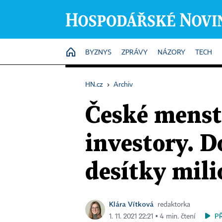
HOME
BYZNYS
ZPRÁVY
NÁZORY
TECH
HN.cz
›
Archiv
České menst
investory. D
desítky mil
Klára Vítková
redaktorka
P
1. 11. 2021 22:21 ▪ 4 min. čtení