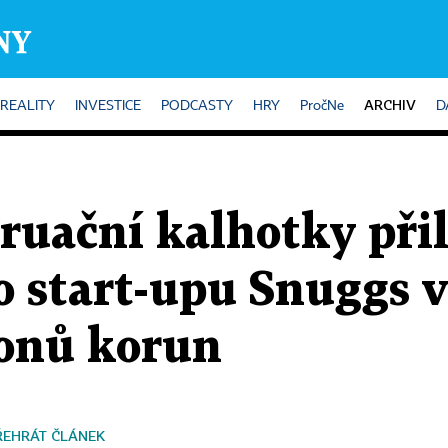
ARCHIV
REALITY
INVESTICE
PODCASTY
HRY
PročNe
D
ruační kalhotky při
o start-upu Snuggs v
ionů korun
ŘEHRÁT ČLÁNEK