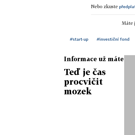
Nebo zkuste
předpla
Máte j
#start-up
#investiční fond
Informace už máte
Teď je čas
procvičit
mozek