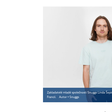
Zakladatelé mladé společnosti Snuggs Linda Šej
Francii.
Autor ▪
Snuggs