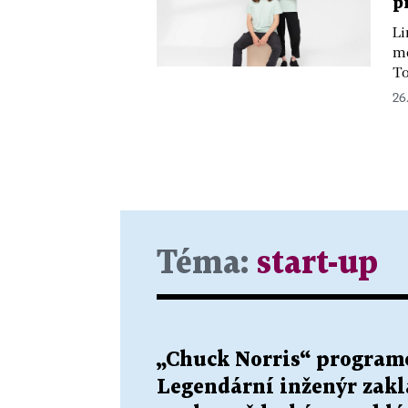
p
Li
mě
To
26
Téma:
start-up
„Chuck Norris“ programo
Legendární inženýr zaklá