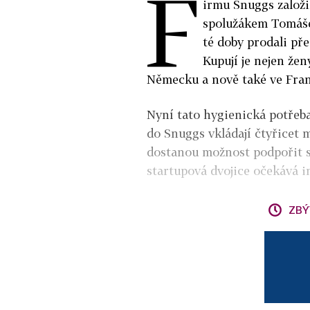
F
irmu Snuggs založi
spolužákem Tomáše
té doby prodali př
Kupují je nejen žen
Německu a nově také ve Fran
Nyní tato hygienická potřeba 
do Snuggs vkládají čtyřicet 
dostanou možnost podpořit s
startupová dvojice očekává i
ZBÝ