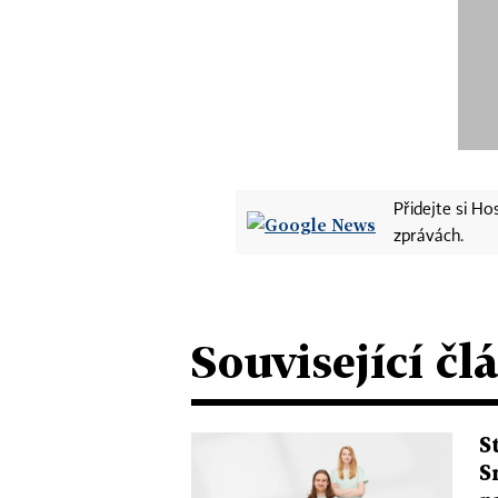
Přidejte si H
zprávách.
Související čl
S
S