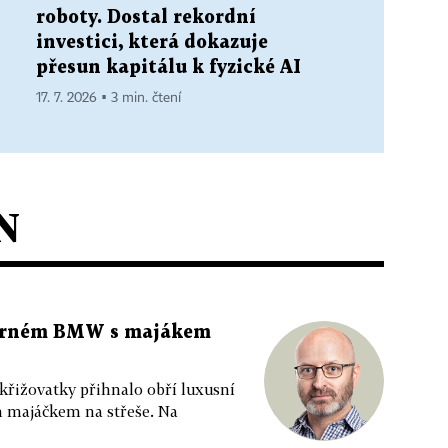
roboty. Dostal rekordní
investici, která dokazuje
přesun kapitálu k fyzické AI
17. 7. 2026 ▪ 3 min. čtení
N
 černém BMW s majákem
 křižovatky přihnalo obří luxusní
m majáčkem na střeše. Na