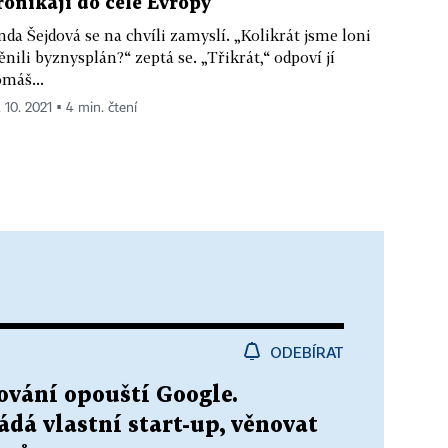
ronikají do celé Evropy
nda Šejdová se na chvíli zamyslí. „Kolikrát jsme loni
nili byznysplán?“ zeptá se. „Třikrát,“ odpoví jí
máš...
. 10. 2021 ▪ 4 min. čtení
ODEBÍRAT
vání opouští Google.
dá vlastní start-up, věnovat