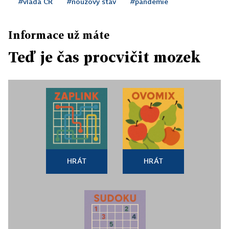
#vláda ČR
#nouzový stav
#pandemie
Informace už máte
Teď je čas procvičit mozek
HRÁT
HRÁT