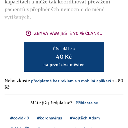
kapacitách a může tak koordinovat převážení
pacientů z přeplněných nemocnic do méně
vytížených.
ZBÝVÁ VÁM JEŠTĚ 70 % ČLÁNKU
Číst dál za
40 Kč
na první dva měsíce
Nebo zkuste
za 80
předplatné bez reklam a s mobilní aplikací
Kč.
Máte již předplatné?
Přihlaste se
#covid-19
#koronavirus
#Vojtěch Adam