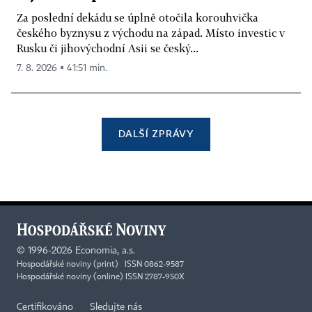
Za poslední dekádu se úplně otočila korouhvička
českého byznysu z východu na západ. Místo investic v
Rusku či jihovýchodní Asii se český...
7. 8. 2026 ▪ 41:51 min.
DALŠÍ ZPRÁVY
©
1996-2026
Economia, a.s.
Hospodářské noviny (print) ISSN 0862-9587
Hospodářské noviny (online) ISSN 2787-950X
Certifikováno
Sledujte nás