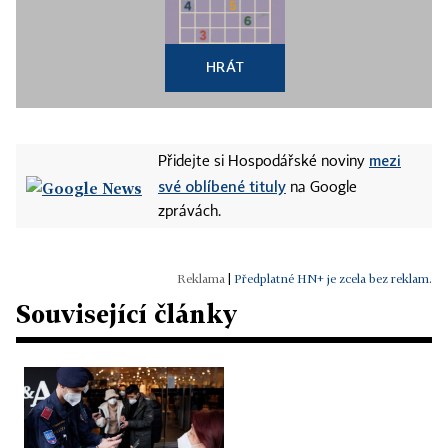
HRÁT
mezi
Přidejte si Hospodářské noviny
své oblíbené tituly
na Google
zprávách.
|
Předplatné HN+ je zcela bez reklam.
Související články