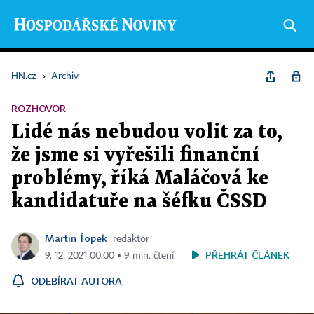
HN.cz
›
Archiv
ROZHOVOR
Lidé nás nebudou volit za to,
že jsme si vyřešili finanční
problémy, říká Maláčová ke
kandidatuře na šéfku ČSSD
Martin Ťopek
redaktor
PŘEHRÁT ČLÁNEK
9. 12. 2021 00:00 ▪ 9 min. čtení
ODEBÍRAT AUTORA