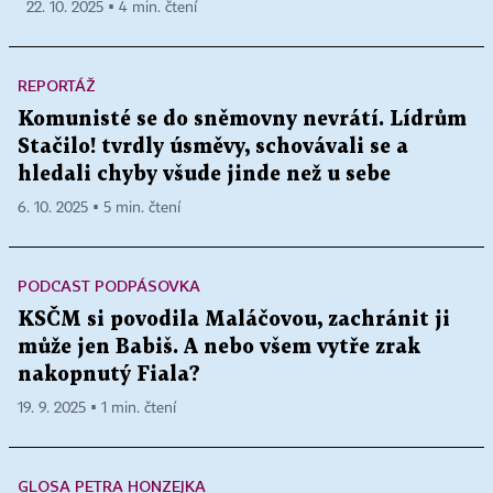
22. 10. 2025 ▪ 4 min. čtení
REPORTÁŽ
Komunisté se do sněmovny nevrátí. Lídrům
Stačilo! tvrdly úsměvy, schovávali se a
hledali chyby všude jinde než u sebe
6. 10. 2025 ▪ 5 min. čtení
PODCAST PODPÁSOVKA
KSČM si povodila Maláčovou, zachránit ji
může jen Babiš. A nebo všem vytře zrak
nakopnutý Fiala?
19. 9. 2025 ▪ 1 min. čtení
GLOSA PETRA HONZEJKA