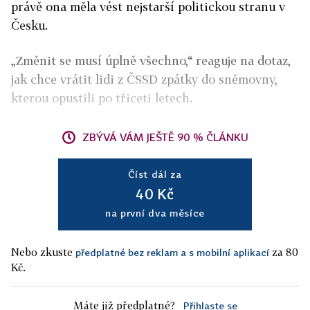
právě ona měla vést nejstarší politickou stranu v
Česku.
„Změnit se musí úplně všechno,“ reaguje na dotaz,
jak chce vrátit lidi z ČSSD zpátky do sněmovny,
kterou opustili po třiceti letech.
ZBÝVÁ VÁM JEŠTĚ 90 % ČLÁNKU
Číst dál za
40 Kč
na první dva měsíce
Nebo zkuste
za 80
předplatné bez reklam a s mobilní aplikací
Kč.
Máte již předplatné?
Přihlaste se