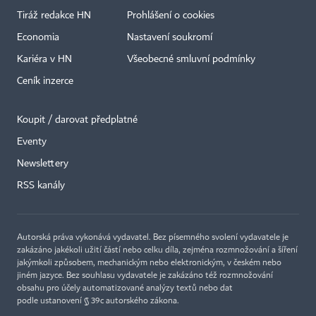
Tiráž redakce HN
Prohlášení o cookies
Economia
Nastavení soukromí
Kariéra v HN
Všeobecné smluvní podmínky
Ceník inzerce
Koupit / darovat předplatné
Eventy
Newslettery
×
RSS kanály
Autorská práva vykonává vydavatel. Bez písemného svolení vydavatele je
zakázáno jakékoli užití částí nebo celku díla, zejména rozmnožování a šíření
jakýmkoli způsobem, mechanickým nebo elektronickým, v českém nebo
jiném jazyce. Bez souhlasu vydavatele je zakázáno též rozmnožování
obsahu pro účely automatizované analýzy textů nebo dat
podle ustanovení § 39c autorského zákona.