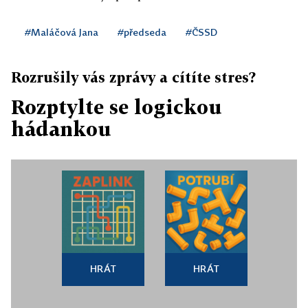
#Maláčová Jana
#předseda
#ČSSD
Rozrušily vás zprávy a cítíte stres?
Rozptylte se logickou
hádankou
HRÁT
HRÁT