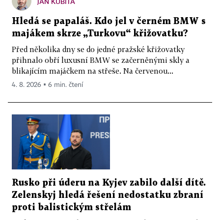
JAN KUBITA
Hledá se papaláš. Kdo jel v černém BMW s
majákem skrze „Turkovu“ křižovatku?
Před několika dny se do jedné pražské křižovatky
přihnalo obří luxusní BMW se začerněnými skly a
blikajícím majáčkem na střeše. Na červenou...
4. 8. 2026 ▪ 6 min. čtení
Rusko při úderu na Kyjev zabilo další dítě.
Zelenskyj hledá řešení nedostatku zbraní
proti balistickým střelám