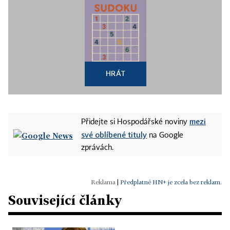
HRÁT
mezi
Přidejte si Hospodářské noviny
své oblíbené tituly
na Google
zprávách.
|
Předplatné HN+ je zcela bez reklam.
Související články