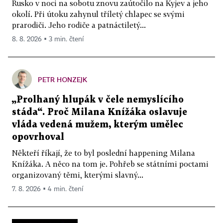
Rusko v noci na sobotu znovu zaútočilo na Kyjev a jeho
okolí. Při útoku zahynul tříletý chlapec se svými
prarodiči. Jeho rodiče a patnáctiletý...
8. 8. 2026 ▪ 3 min. čtení
PETR HONZEJK
„Prolhaný hlupák v čele nemyslícího
stáda“. Proč Milana Knížáka oslavuje
vláda vedená mužem, kterým umělec
opovrhoval
Někteří říkají, že to byl poslední happening Milana
Knížáka. A něco na tom je. Pohřeb se státními poctami
organizovaný těmi, kterými slavný...
7. 8. 2026 ▪ 4 min. čtení