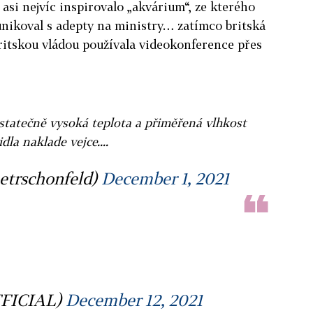
e asi nejvíc inspirovalo „akvárium“, ze kterého
ikoval s adepty na ministry… zatímco britská
ritskou vládou používala videokonference přes
ostatečně vysoká teplota a přiměřená vlhkost
la naklade vejce....
etrschonfeld)
December 1, 2021
FICIAL)
December 12, 2021