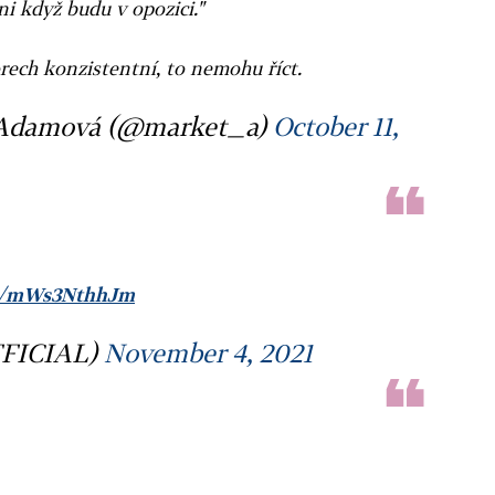
ni když budu v opozici."
rech konzistentní, to nemohu říct.
 Adamová (@market_a)
October 11,
om/mWs3NthhJm
FICIAL)
November 4, 2021