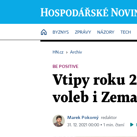
HOME
BYZNYS
ZPRÁVY
NÁZORY
TECH
HN.cz
›
Archiv
BE POSITIVE
Vtipy roku 2
voleb i Ze
Marek Pokorný
redaktor
31. 12. 2021 00:00 ▪ 1 min. čtení