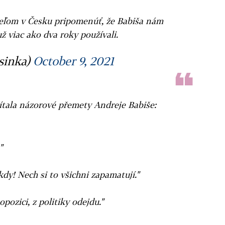
ateľom v Česku pripomenúť, že Babiša nám
ž viac ako dva roky používali.
sinka)
October 9, 2021
tala názorové přemety Andreje Babiše:
"
dy! Nech si to všichni zapamatují."
pozici, z politiky odejdu."