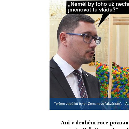
Terčem vtipálků bylo i Zemanovo "akvárium".
Au
Ani v druhém roce pozna