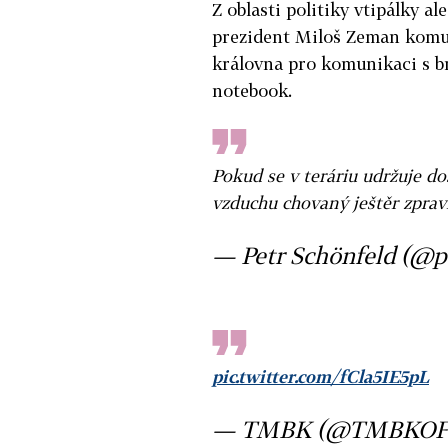
Z oblasti politiky vtipálky al
prezident Miloš Zeman komun
královna pro komunikaci s b
notebook.
Pokud se v teráriu udržuje d
vzduchu chovaný ještěr zpravid
— Petr Schönfeld (@p
pic.twitter.com/fCla5IE5pL
— TMBK (@TMBKOF