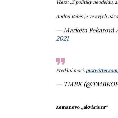
Včera: „Z politiky neodejdu, a
Andrej Babiš je ve svých názo
— Markéta Pekarová
2021
Předání moci.
pic.twitter.c
— TMBK (@TMBKOF
Zemanovo „akvárium“