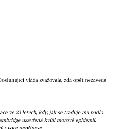
 Dosluhující vláda zvažovala, zda opět nezavede
ace ve 23 letech, kdy, jak se traduje mu padlo
Cambridge uzavřená kvůli morové epidemii.
ý ovoce nepřinese.