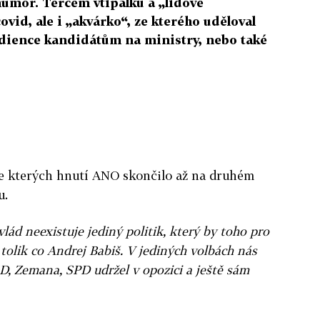
humor. Terčem vtipálků a „lidové
covid, ale i „akvárko“, ze kterého uděloval
dience kandidátům na ministry, nebo také
 ve kterých hnutí ANO skončilo až na druhém
u.
vlád neexistuje jediný politik, který by toho pro
tolik co Andrej Babiš. V jediných volbách nás
D, Zemana, SPD udržel v opozici a ještě sám