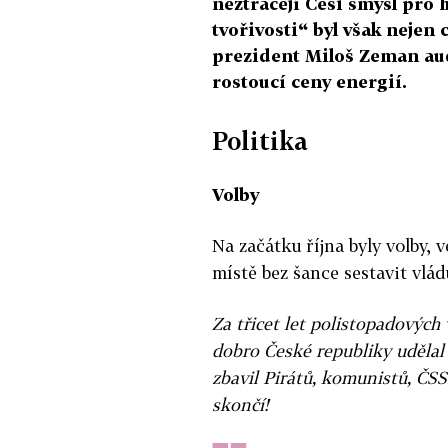
neztrácejí Češi smysl pro 
tvořivosti“ byl však nejen 
prezident Miloš Zeman au
rostoucí ceny energií.
Politika
Volby
Na začátku října byly volby,
místě bez šance sestavit vlád
Za třicet let polistopadových 
dobro České republiky udělal 
zbavil Pirátů, komunistů, ČSS
skončí!