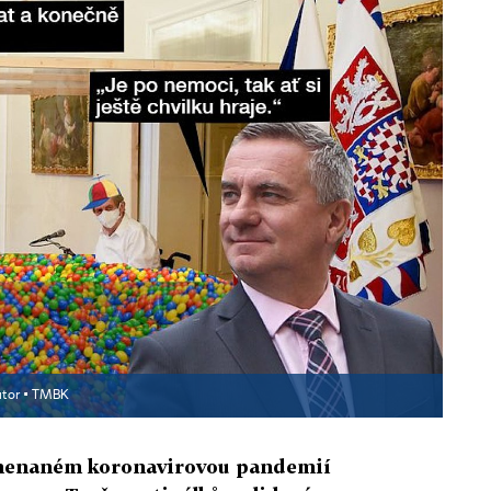
tor ▪
TMBK
menaném koronavirovou pandemií