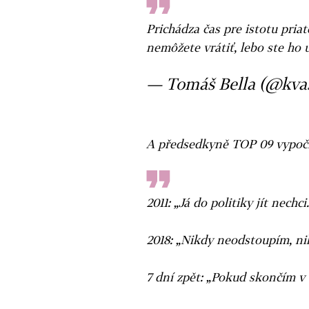
Prichádza čas pre istotu pri
nemôžete vrátiť, lebo ste ho u
— Tomáš Bella (@kva
A předsedkyně TOP 09 vypočí
2011: „Já do politiky jít nechci.
2018: „Nikdy neodstoupím, nik
7 dní zpět: „Pokud skončím v o