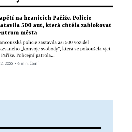
apětí na hranicích Paříže. Policie
astavila 500 aut, která chtěla zablokovat
entrum města
ancouzská policie zastavila asi 500 vozidel
kzvaného „konvoje svobody“, která se pokoušela vjet
 Paříže. Policejní patrola...
 2. 2022 ▪ 6 min. čtení