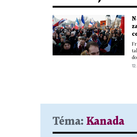
N
z
c
Fr
ta
do
12.
Téma:
Kanada