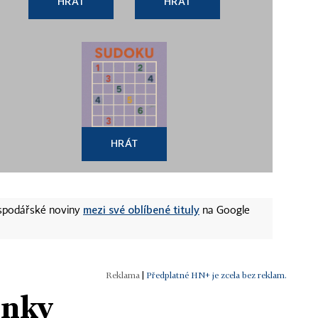
HRÁT
HRÁT
HRÁT
mezi své oblíbené tituly
ospodářské noviny
na Google
|
Předplatné HN+ je zcela bez reklam.
ánky