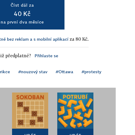
Číst dál za
40 Kč
na první dva měsíce
za 80 Kč.
tné bez reklam a s mobilní aplikací
iž předplatné?
Přihlaste se
rikce
#nouzový stav
#Ottawa
#protesty