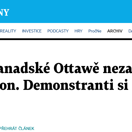
ARCHIV
REALITY
INVESTICE
PODCASTY
HRY
PročNe
D
anadské Ottawě neza
on. Demonstranti si 
PŘEHRÁT ČLÁNEK