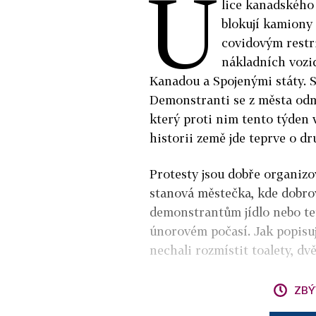
U
lice kanadského
blokují kamiony 
covidovým restr
nákladních vozid
Kanadou a Spojenými státy. S
Demonstranti se z města odm
který proti nim tento týden 
historii země jde teprve o d
Protesty jsou dobře organiz
stanová městečka, kde dobrov
demonstrantům jídlo nebo tep
únorovém počasí. Jak popisu
nechali rozmístit toalety, dv
ZBÝ