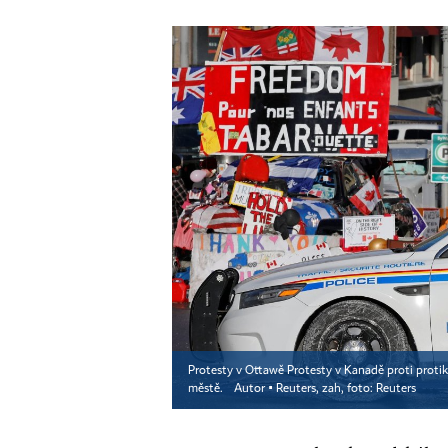
Protesty v Ottawě Protesty v Kanadě proti protik
městě.
Autor ▪
Reuters, zah, foto: Reuters