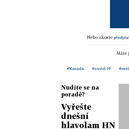
Nebo zkuste
předpla
Máte j
#Kanada
#covid-19
#rest
Nudíte se na
poradě?
Vyřešte
dnešní
hlavolam HN