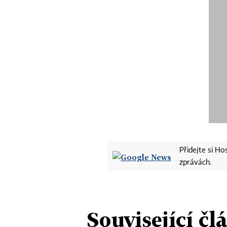
Přidejte si H
zprávách.
Související čl