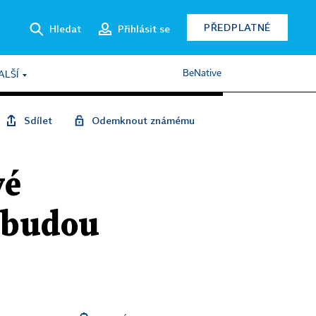
PŘEDPLATNÉ
Hledat
Přihlásit se
BeNative
ALŠÍ
Sdílet
Odemknout známému
vé
 budou