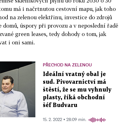
it emise skleníkových plynů do roku 2030 o 30
 tomu má i načrtnutou cestovní mapu, jak toho
od na zelenou elektřinu, investice do zdrojů
ce domů, úspory při provozu a v neposlední řadě
zvané green leases, tedy dohody o tom, jak
at i oni sami.
PŘECHOD NA ZELENOU
Ideální vratný obal je
sud. Pivovarnictví má
štěstí, že se mu vyhnuly
plasty, říká obchodní
šéf Budvaru
15. 2. 2022 ▪ 28:09 min.