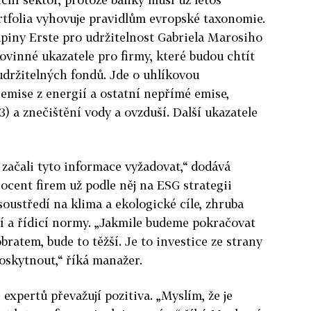
ortfolia vyhovuje pravidlům evropské taxonomie.
piny Erste pro udržitelnost Gabriela Marosiho
ovinné ukazatele pro firmy, které budou chtít
udržitelných fondů. Jde o uhlíkovou
emise z energií a ostatní nepřímé emise,
3) a znečištění vody a ovzduší. Další ukazatele
 začali tyto informace vyžadovat,“ dodává
rocent firem už podle něj na ESG strategii
soustředí na klima a ekologické cíle, zhruba
ní a řídicí normy. „Jakmile budeme pokračovat
obratem, bude to těžší. Je to investice ze strany
oskytnout,“ říká manažer.
expertů převažují pozitiva. „Myslím, že je