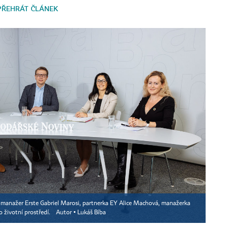
PŘEHRÁT ČLÁNEK
a manažer Erste Gabriel Marosi, partnerka EY Alice Machová, manažerka
o životní prostředí.
Autor ▪
Lukáš Bíba