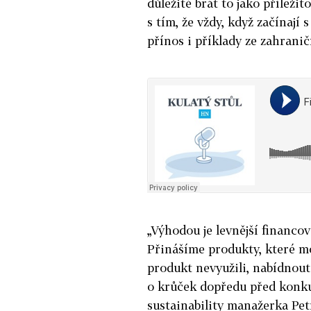
důležité brát to jako příleži
s tím, že vždy, když začínají 
přínos i příklady ze zahranič
„Výhodou je levnější financo
Přinášíme produkty, které mo
produkt nevyužili, nabídnout 
o krůček dopředu před konkur
sustainability manažerka Pet