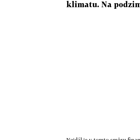
klimatu. Na podzi
Nejdál je v tomto směru fina