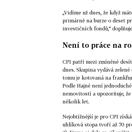
„Vidíme už dnes, že když mát
primárně na burze o deset pr
investičních fondů,“ doplňuj
Není to práce na r
CPI patří mezi zmíněné desítk
dnes. Skupina vydává zelené d
tomu je kotovaná na frankfur
Podle Hajné není jednoduché 
nemovitostí a upozorňuje, že 
několik let.
Nejobtížnější je pro CPI získ
uhlíková stopa tvoří až 70 pr