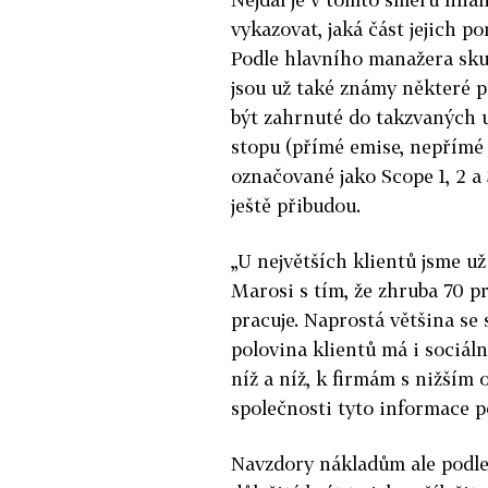
vykazovat, jaká část jejich p
Podle hlavního manažera sku
jsou už také známy některé p
být zahrnuté do takzvaných 
stopu (přímé emise, nepřímé 
označované jako Scope 1, 2 a 
ještě přibudou.
„U největších klientů jsme už
Marosi s tím, že zhruba 70 p
pracuje. Naprostá většina se 
polovina klientů má i sociál
níž a níž, k firmám s nižším 
společnosti tyto informace p
Navzdory nákladům ale podle 