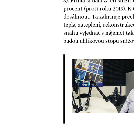
3). Firma si dala za cíl sníž
procent (proti roku 2019). K
dosáhnout. Ta zahrnuje přech
tepla, zateplení, rekonstruk
snahu vyjednat s nájemci tak
budou uhlíkovou stopu snižov