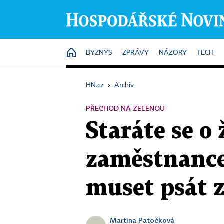
HOME
BYZNYS
ZPRÁVY
NÁZORY
TECH
HN.cz
›
Archiv
PŘECHOD NA ZELENOU
Staráte se o 
zaměstnance
muset psát 
Martina Patočková