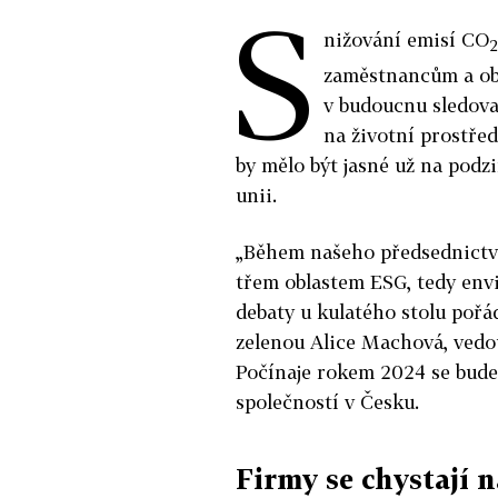
S
nižování emisí CO
2
zaměstnancům a ob
v budoucnu sledova
na životní prostřed
by mělo být jasné už na pod
unii.
„Během našeho předsednictví
třem oblastem ESG, tedy envi
debaty u kulatého stolu poř
zelenou Alice Machová, vedo
Počínaje rokem 2024 se bude
společností v Česku.
Firmy se chystají n