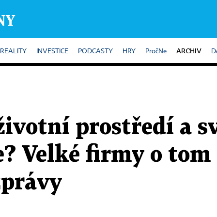
ARCHIV
REALITY
INVESTICE
PODCASTY
HRY
PročNe
D
životní prostředí a s
? Velké firmy o tom
zprávy