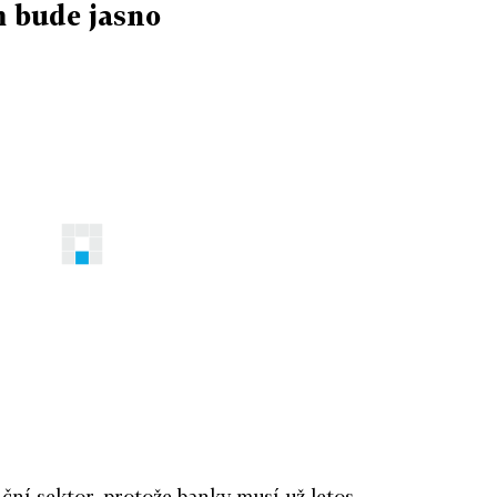
m bude jasno
nční sektor, protože banky musí už letos