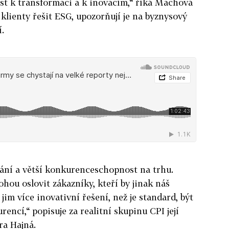
tost k transformaci a k inovacím,“ říká Machová
s klienty řešit ESG, upozorňují je na byznysový
í.
vání a větší konkurenceschopnost na trhu.
hou oslovit zákazníky, kteří by jinak náš
jim více inovativní řešení, než je standard, být
encí,“ popisuje za realitní skupinu CPI její
ra Hajná.