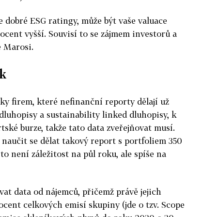
e dobré ESG ratingy, může být vaše valuace
ocent vyšší. Souvisí to se zájmem investorů a
e Marosi.
ok
y firem, které nefinanční reporty dělají už
luhopisy a sustainability linked dluhopisy, k
tské burze, takže tato data zveřejňovat musí.
naučit se dělat takový report s portfoliem 350
to není záležitost na půl roku, ale spíše na
ávat data od nájemců, přičemž právě jejich
ocent celkových emisí skupiny (jde o tzv. Scope