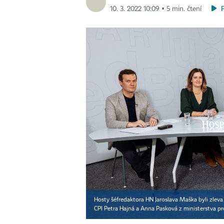
10. 3. 2022 10:09 ▪ 5 min. čtení
Hosty šéfredaktora HN Jaroslava Maška byli zlev
CPI Petra Hajná a Anna Pasková z ministerstva pr