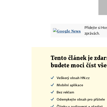
Přidejte si H
zprávách.
Tento článek
je
zdar
budete moci číst vš
Veškerý obsah HN.cz
Mobilní aplikace
Bez reklam
Odemykejte obsah pro přátele
Články v audioverzi + playlist