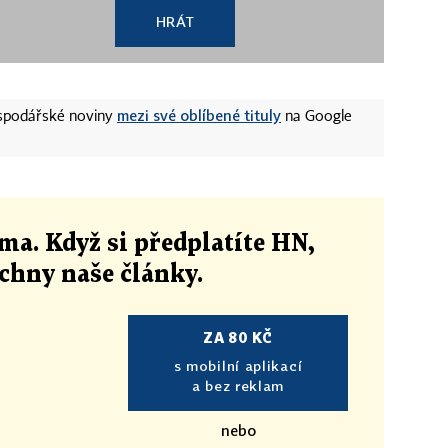
HRÁT
mezi své oblíbené tituly
ospodářské noviny
na Google
ma. Když si předplatíte HN,
echny naše články
.
ZA 80 KČ
s mobilní aplikací
a bez reklam
nebo