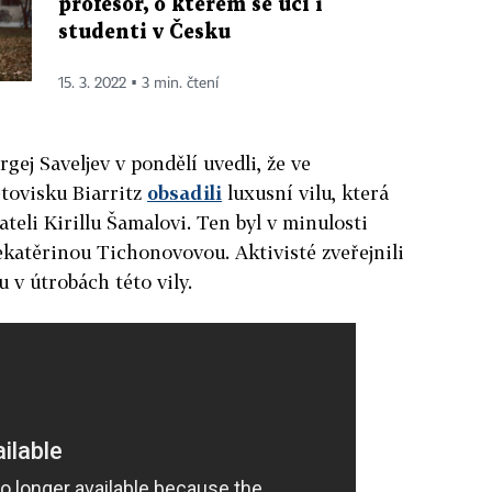
profesor, o kterém se učí i
studenti v Česku
15. 3. 2022 ▪ 3 min. čtení
gej Saveljev v pondělí uvedli, že ve
tovisku Biarritz
obsadili
luxusní vilu, která
teli Kirillu Šamalovi. Ten byl v minulosti
katěrinou Tichonovovou. Aktivisté zveřejnili
ou v útrobách této vily.