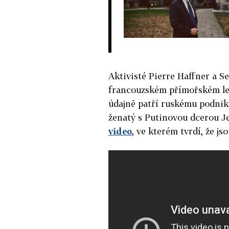
Aktivisté Pierre Haffner a Ser
francouzském přímořském le
údajně patří ruskému podnika
ženatý s Putinovou dcerou Je
video
, ve kterém tvrdí, že js