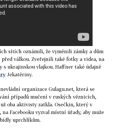
ních sítích oznámili, že vyměnili zámky a dům
 před válkou. Zveřejnili také fotky a videa, na
y s ukrajinskou vlajkou. Haffner také údajně
ery
Jekatěriny.
 nevládní organizace Gulagu.net, která se
vání případů mučení v ruských věznicích,
 už oba aktivisty zatkla. Osečkin, který v
i, na Facebooku vyzval místní úřady, aby muže
abídly uprchlíkům.