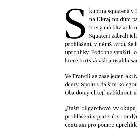
S
kupina squaterů v 
na Ukrajinu dům pa
který má blízko k 
Squateři zabrali je
prohlášení, v němž tvrdí, že
uprchlíky. Podobné využití l
které britská vláda uvalila s
Ve Francii se zase jeden akti
dcery. Spolu s dalším kolegou
Oba domy chtějí nabídnout u
„Ruští oligarchové, vy okupuj
prohlášení squaterů z Londýn
centrum pro pomoc uprchlíků