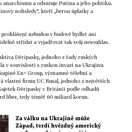
k anarchismu a odsuzuje Putina a jeho politiku.
tinovy nohsledy“, kteří „berou úplatky a
 prohlášení nebudou v budově bydlet ani
videlně střídat a vyjadřovat tak svůj nesouhlas.
 aktiva Děripasky, jednoho z řady ruských
la v souvislosti s ruskou invazí na Ukrajinu.
skupině En+ Group, významné těžební a
á vlastní firmu UC Rusal, jednoho z největších
ajetek Děripasky v Británii podle odhadů
d liber, tedy téměř 60 miliard korun.
Za válku na Ukrajině může
Západ, tvrdí hvězdný americký