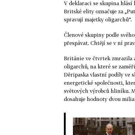
V deklaraci se skupina hlásí 
Britské elity označuje za „Pu
spravují majetky oligarchů“.
Členové skupiny podle svého
přespávat. Chtějí se v ní pra
Británie ve čtvrtek zmrazila
oligarchů, na které se zaměři
Děripaska vlastní podíly ve 
energetické společnosti, kter
světových výrobců hliníku. M
dosahuje hodnoty dvou miliar