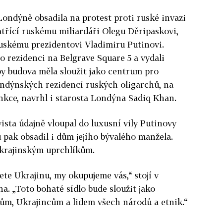
Londýně obsadila na protest proti ruské invazi
třící ruskému miliardáři Olegu Děripaskovi,
ruskému prezidentovi Vladimiru Putinovi.
ho rezidenci na Belgrave Square 5 a vydali
 by budova měla sloužit jako centrum pro
ondýnských rezidencí ruských oligarchů, na
ankce, navrhl i starosta Londýna Sadiq Khan.
vista údajně vloupal do luxusní vily Putinovy
 pak obsadil i dům jejího bývalého manžela.
krajinským uprchlíkům.
ete Ukrajinu, my okupujeme vás,“ stojí v
a. „Toto bohaté sídlo bude sloužit jako
m, Ukrajincům a lidem všech národů a etnik.“