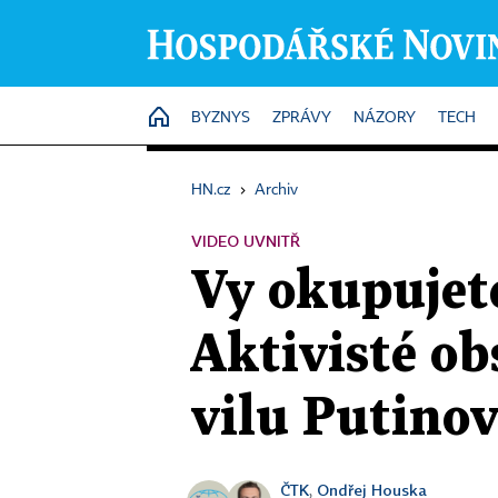
HOME
BYZNYS
ZPRÁVY
NÁZORY
TECH
HN.cz
›
Archiv
VIDEO UVNITŘ
Vy okupujet
Aktivisté ob
vilu Putinov
ČTK
Ondřej Houska
,