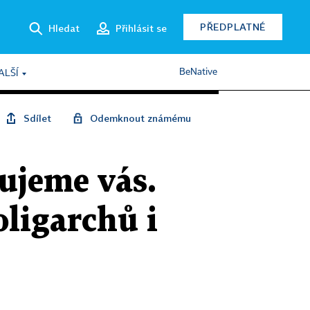
PŘEDPLATNÉ
Hledat
Přihlásit se
BeNative
ALŠÍ
Sdílet
Odemknout známému
ujeme vás.
oligarchů i