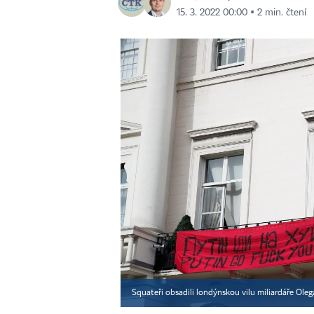
15. 3. 2022 00:00 ▪ 2 min. čtení
Squateři obsadili londýnskou vilu miliardáře Ole