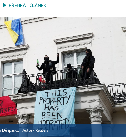
PŘEHRÁT ČLÁNEK
ga Děripasky.
Autor ▪
Reuters