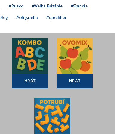
a
#Rusko
#Velká Británie
#Francie
Oleg
#oligarcha
#uprchlíci
HRÁT
HRÁT