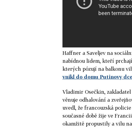
Haffner a Saveljev na sociál
nabídnou lidem, kteří prchají
kterých pózují na balkonu vil
vnikl do domu Putinovy dc
Vladimir Osečkin, zakladatel
věnuje odhalování a zveřejňo
uvedl, že francouzská policie
současné době žije ve Franci
okamžitě propustily a vilu n