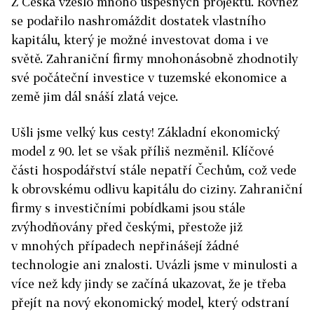
Z Česka vzešlo mnoho úspěšných projektů. Rovněž
se podařilo nashromáždit dostatek vlastního
kapitálu, který je možné investovat doma i ve
světě. Zahraniční firmy mnohonásobně zhodnotily
své počáteční investice v tuzemské ekonomice a
země jim dál snáší zlatá vejce.
Ušli jsme velký kus cesty! Základní ekonomický
model z 90. let se však příliš nezměnil. Klíčové
části hospodářství stále nepatří Čechům, což vede
k obrovskému odlivu kapitálu do ciziny. Zahraniční
firmy s investičními pobídkami jsou stále
zvýhodňovány před českými, přestože již
v mnohých případech nepřinášejí žádné
technologie ani znalosti. Uvázli jsme v minulosti a
více než kdy jindy se začíná ukazovat, že je třeba
přejít na nový ekonomický model, který odstraní