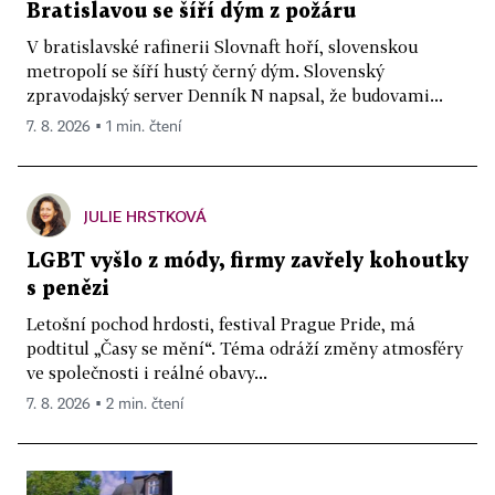
Bratislavou se šíří dým z požáru
V bratislavské rafinerii Slovnaft hoří, slovenskou
metropolí se šíří hustý černý dým. Slovenský
zpravodajský server Denník N napsal, že budovami...
7. 8. 2026 ▪ 1 min. čtení
JULIE HRSTKOVÁ
LGBT vyšlo z módy, firmy zavřely kohoutky
s penězi
Letošní pochod hrdosti, festival Prague Pride, má
podtitul „Časy se mění“. Téma odráží změny atmosféry
ve společnosti i reálné obavy...
7. 8. 2026 ▪ 2 min. čtení