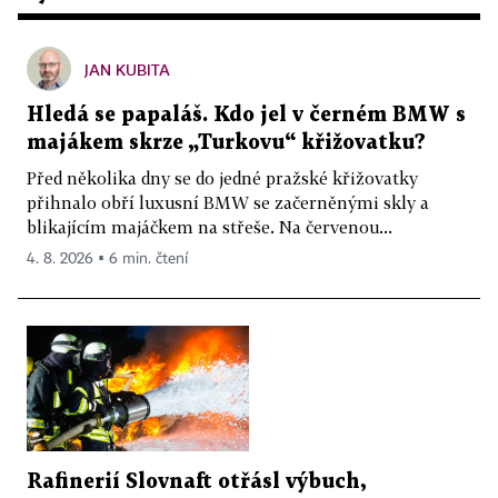
JAN KUBITA
Hledá se papaláš. Kdo jel v černém BMW s
majákem skrze „Turkovu“ křižovatku?
Před několika dny se do jedné pražské křižovatky
přihnalo obří luxusní BMW se začerněnými skly a
blikajícím majáčkem na střeše. Na červenou...
4. 8. 2026 ▪ 6 min. čtení
Rafinerií Slovnaft otřásl výbuch,