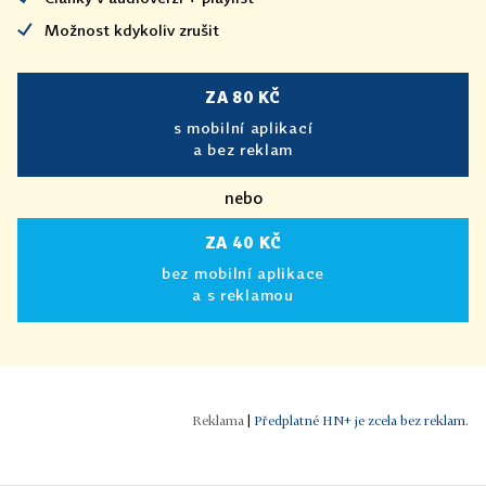
Možnost kdykoliv zrušit
ZA 80 KČ
s mobilní aplikací
a bez reklam
nebo
ZA 40 KČ
bez mobilní aplikace
a s reklamou
|
Předplatné HN+ je zcela bez reklam.