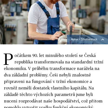
Autor ▪
Shutterstock
P
očátkem 90. let minulého století se Česká
republika transformovala na standardní tržní
ekonomiku. V průběhu transformace narážela na
dva základní problémy. Češi nebyli znalostně
připraveni na fungování v tržní ekonomice a
rovněž neměli dostatek vlastního kapitálu. Na
základě těchto výchozích parametrů jsme byli
nuceni rozprodávat naše hospodářství, což přitom
pomohlo vytvořit vcelku funkční ekonomický