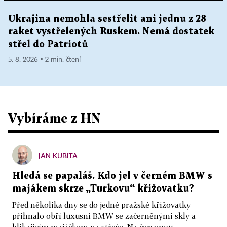
Ukrajina nemohla sestřelit ani jednu z 28
raket vystřelených Ruskem. Nemá dostatek
střel do Patriotů
5. 8. 2026 ▪ 2 min. čtení
Vybíráme z HN
JAN KUBITA
Hledá se papaláš. Kdo jel v černém BMW s
majákem skrze „Turkovu“ křižovatku?
Před několika dny se do jedné pražské křižovatky
přihnalo obří luxusní BMW se začerněnými skly a
blikajícím majáčkem na střeše. Na červenou...