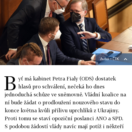
Autor ▪
ČTK
B
yť má kabinet Petra Fialy (ODS) dostatek
hlasů pro schválení, nečeká ho dnes
jednoduchá schůze ve sněmovně. Vládní koalice na
ní bude žádat o prodloužení nouzového stavu do
konce května kvůli přílivu uprchlíků z Ukrajiny.
Proti tomu se staví opoziční poslanci ANO a SPD.
S podobou žádostí vlády navíc mají potíž i někteří