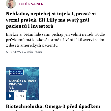
LUDĚK VAINERT
Nehladov, nepíchej si injekci, prostě si
vezmi prášek. Eli Lilly má svatý grál
pacientů i investorů
Injekce si běžní lidé sami píchají jen velmi neradi. Podle
průzkumů má k takové formě užívání léků averzi sedm
z deseti amerických pacientů....
6. 8. 2026 ▪ 4 min. čtení
16:13
Biotechnoložka: Omega-3 před úpadkem