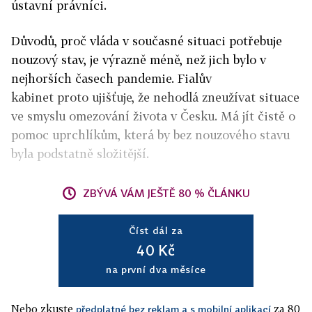
ústavní právníci.
Důvodů, proč vláda v současné situaci potřebuje
nouzový stav, je výrazně méně, než jich bylo v
nejhorších časech pandemie. Fialův
kabinet proto ujišťuje, že nehodlá zneužívat situace
ve smyslu omezování života v Česku. Má jít čistě o
pomoc uprchlíkům, která by bez nouzového stavu
byla podstatně složitější.
ZBÝVÁ VÁM JEŠTĚ 80 % ČLÁNKU
Číst dál za
40 Kč
na první dva měsíce
Nebo zkuste
za 80
předplatné bez reklam a s mobilní aplikací