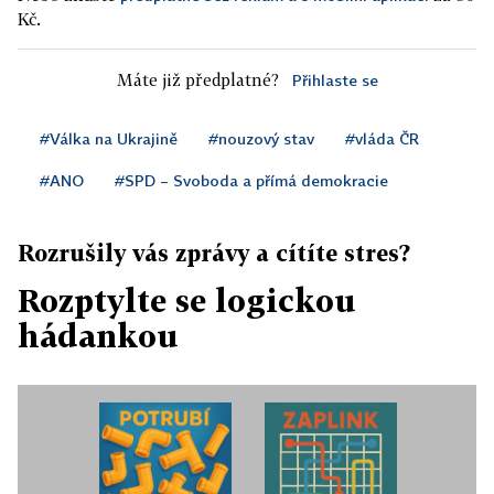
Kč.
Máte již předplatné?
Přihlaste se
#Válka na Ukrajině
#nouzový stav
#vláda ČR
#ANO
#SPD – Svoboda a přímá demokracie
Rozrušily vás zprávy a cítíte stres?
Rozptylte se logickou
hádankou