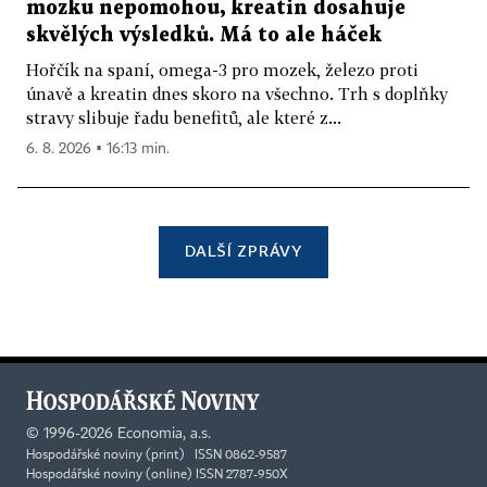
mozku nepomohou, kreatin dosahuje
skvělých výsledků. Má to ale háček
Hořčík na spaní, omega-3 pro mozek, železo proti
únavě a kreatin dnes skoro na všechno. Trh s doplňky
stravy slibuje řadu benefitů, ale které z...
6. 8. 2026 ▪ 16:13 min.
DALŠÍ ZPRÁVY
©
1996-2026
Economia, a.s.
Hospodářské noviny (print) ISSN 0862-9587
Hospodářské noviny (online) ISSN 2787-950X