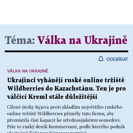
Téma:
Válka na Ukrajině
ODEBÍRAT
VÁLKA NA UKRAJINĚ
Ukrajinci vyhánějí ruské online tržiště
Wildberries do Kazachstánu. Ten je pro
válčící Kreml stále důležitější
Cílené útoky Kyjeva proti skladům největšího ruského
online tržiště Wildberries přiměly tuto firmu, aby
přemístila část kapacit ke středoasijskému sousedovi.
Píše to ruský deník Kommersant, podle kterého podnik
vlastněný Taťjanou Kimovou poptává...