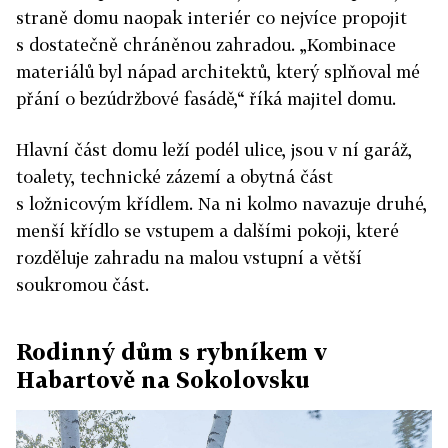
straně domu naopak interiér co nejvíce propojit
s dostatečně chráněnou zahradou. „Kombinace
materiálů byl nápad architektů, který splňoval mé
přání o bezúdržbové fasádě,“ říká majitel domu.
Hlavní část domu leží podél ulice, jsou v ní garáž,
toalety, technické zázemí a obytná část
s ložnicovým křídlem. Na ni kolmo navazuje druhé,
menší křídlo se vstupem a dalšími pokoji, které
rozděluje zahradu na malou vstupní a větší
soukromou část.
Rodinný dům s rybníkem v
Habartově na Sokolovsku