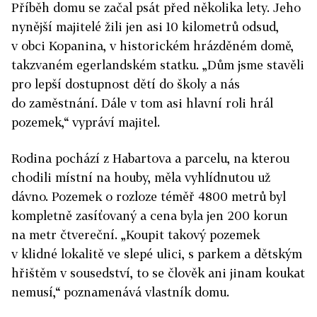
Příběh domu se začal psát před několika lety. Jeho
nynější majitelé žili jen asi 10 kilometrů odsud,
v obci Kopanina, v historickém hrázděném domě,
takzvaném egerlandském statku. „Dům jsme stavěli
pro lepší dostupnost dětí do školy a nás
do zaměstnání. Dále v tom asi hlavní roli hrál
pozemek,“ vypráví majitel.
Rodina pochází z Habartova a parcelu, na kterou
chodili místní na houby, měla vyhlídnutou už
dávno. Pozemek o rozloze téměř 4800 metrů byl
kompletně zasíťovaný a cena byla jen 200 korun
na metr čtvereční. „Koupit takový pozemek
v klidné lokalitě ve slepé ulici, s parkem a dětským
hřištěm v sousedství, to se člověk ani jinam koukat
nemusí,“ poznamenává vlastník domu.