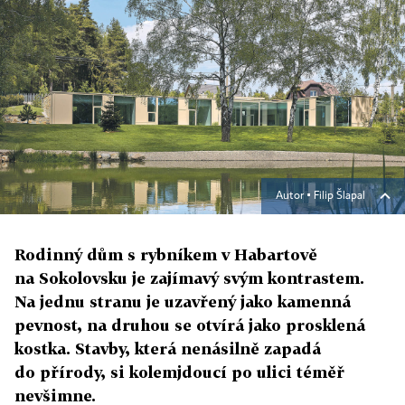
Autor ▪
Filip Šlapal
Rodinný dům s rybníkem v Habartově
na Sokolovsku je zajímavý svým kontrastem.
Na jednu stranu je uzavřený jako kamenná
pevnost, na druhou se otvírá jako prosklená
kostka. Stavby, která nenásilně zapadá
do přírody, si kolemjdoucí po ulici téměř
nevšimne.