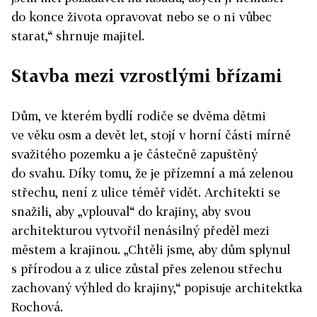
do konce života opravovat nebo se o ni vůbec
starat,“ shrnuje majitel.
Stavba mezi vzrostlými břízami
Dům, ve kterém bydlí rodiče se dvěma dětmi
ve věku osm a devět let, stojí v horní části mírně
svažitého pozemku a je částečně zapuštěný
do svahu. Díky tomu, že je přízemní a má zelenou
střechu, není z ulice téměř vidět. Architekti se
snažili, aby „vplouval“ do krajiny, aby svou
architekturou vytvořil nenásilný předěl mezi
městem a krajinou. „Chtěli jsme, aby dům splynul
s přírodou a z ulice zůstal přes zelenou střechu
zachovaný výhled do krajiny,“ popisuje architektka
Rochová.