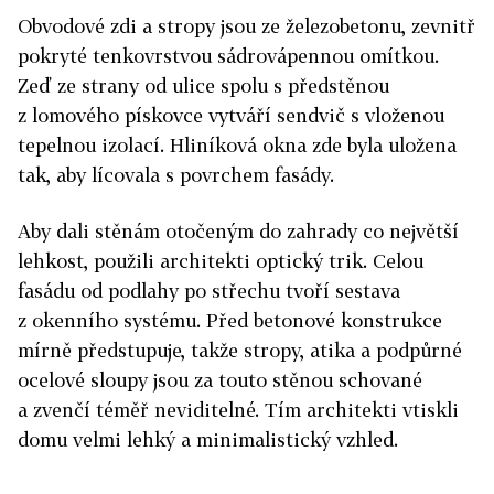
Obvodové zdi a stropy jsou ze železobetonu, zevnitř
pokryté tenkovrstvou sádrovápennou omítkou.
Zeď ze strany od ulice spolu s předstěnou
z lomového pískovce vytváří sendvič s vloženou
tepelnou izolací. Hliníková okna zde byla uložena
tak, aby lícovala s povrchem fasády.
Aby dali stěnám otočeným do zahrady co největší
lehkost, použili architekti optický trik. Celou
fasádu od podlahy po střechu tvoří sestava
z okenního systému. Před betonové konstrukce
mírně předstupuje, takže stropy, atika a podpůrné
ocelové sloupy jsou za touto stěnou schované
a zvenčí téměř neviditelné. Tím architekti vtiskli
domu velmi lehký a minimalistický vzhled.