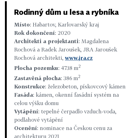
Rodinný dům u lesa a rybníka
Místo
: Habartov, Karlovarský kraj
Rok dokončení
: 2020
Architekti a projektanti
: Magdalena
Rochová a Radek Jaroušek, JRA Jaroušek
Rochová architekti,
www.jra.cz
2
Plocha pozemku
: 4738 m
2
Zastavěná plocha
: 386 m
Konstrukce
: železobeton, pískovcový kámen
Fasáda
: kámen, okenní fasádní systém na
celou výšku domu
Vytápění
: tepelné čerpadlo vzduch‑voda,
podlahové vytápění
Ocenění
: nominace na Českou cenu za
architekturu 2021