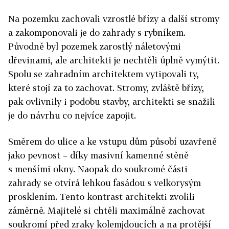
Na pozemku zachovali vzrostlé břízy a další stromy
a zakomponovali je do zahrady s rybníkem.
Původně byl pozemek zarostlý náletovými
dřevinami, ale architekti je nechtěli úplně vymýtit.
Spolu se zahradním architektem vytipovali ty,
které stojí za to zachovat. Stromy, zvláště břízy,
pak ovlivnily i podobu stavby, architekti se snažili
je do návrhu co nejvíce zapojit.
Směrem do ulice a ke vstupu dům působí uzavřeně
jako pevnost – díky masivní kamenné stěně
s menšími okny. Naopak do soukromé části
zahrady se otvírá lehkou fasádou s velkorysým
prosklením. Tento kontrast architekti zvolili
záměrně. Majitelé si chtěli maximálně zachovat
soukromí před zraky kolemjdoucích a na protější