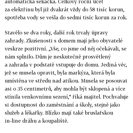
automatická sekačka. Celkový roční účet
za elektřinu byl již dvakrát vždy do 58 tisíc korun,
spotřeba vody se vešla do sedmi tisíc korun za rok.
Stavělo se dva roky, další rok trvaly úpravy
zahrady. Zkušenosti s domem mají jeho obyvatelé
veskrze pozitivní. „Vše, co jsme od něj očekávali, se
nám splnilo. Dům je neskutečně prosvětlený
a zahrada v podstatě vstupuje do domu. Jediná věc,
jež se musela opravit, byla markýza, která byla
umístěna ve středu nad atikou. Musela se posouvat
asi o 35 centimetrů, aby mohla být sklopená a více
stínila venkovnímu sezení,“ říká majitel. Pochvaluje
si dostupnost do zaměstnání a školy, stejně jako
služeb a lékařky. Blízko mají také bruslařskou
in‑line dráhu a koupaliště.