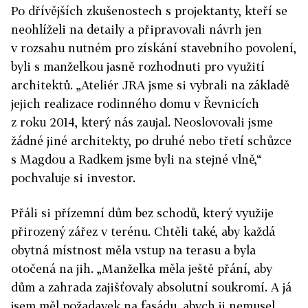
Po dřívějších zkušenostech s projektanty, kteří se
neohlíželi na detaily a připravovali návrh jen
v rozsahu nutném pro získání stavebního povolení,
byli s manželkou jasně rozhodnuti pro využití
architektů. „Ateliér JRA jsme si vybrali na základě
jejich realizace rodinného domu v Řevnicích
z roku 2014, který nás zaujal. Neoslovovali jsme
žádné jiné architekty, po druhé nebo třetí schůzce
s Magdou a Radkem jsme byli na stejné vlně,“
pochvaluje si investor.
Přáli si přízemní dům bez schodů, který využije
přirozený zářez v terénu. Chtěli také, aby každá
obytná místnost měla vstup na terasu a byla
otočená na jih. „Manželka měla ještě přání, aby
dům a zahrada zajišťovaly absolutní soukromí. A já
jsem měl požadavek na fasádu, abych ji nemusel