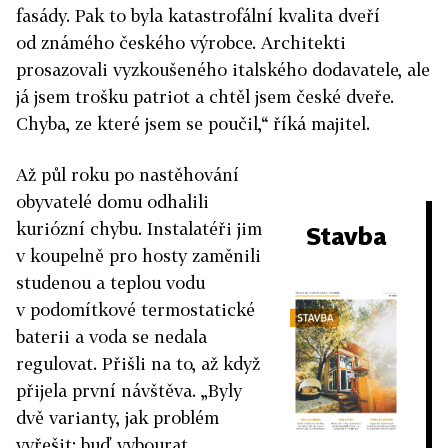
fasády. Pak to byla katastrofální kvalita dveří
od známého českého výrobce. Architekti
prosazovali vyzkoušeného italského dodavatele, ale
já jsem trošku patriot a chtěl jsem české dveře.
Chyba, ze které jsem se poučil,“ říká majitel.
Až půl roku po nastěhování
obyvatelé domu odhalili
kuriózní chybu. Instalatéři jim
Stavba
v koupelně pro hosty zaměnili
studenou a teplou vodu
v podomítkové termostatické
baterii a voda se nedala
regulovat. Přišli na to, až když
přijela první návštěva. „Byly
dvě varianty, jak problém
vyřešit: buď vybourat