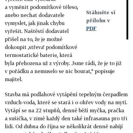
a vyměnit podomítkové těleso,
Stáhněte si
anebo nechat dodavatele
přílohu v
vymyslet, jak jinak chybu
PDF
vyřešit. Naštěstí dodavatel
přišel na to, že je možné
dokoupit ‚střeva‘ podomítkové
termostatické baterie, která
byla přehozena už z výroby. Jsme rádi, že je to již
v pořádku a nemuselo se nic bourat,“ popisuje
majitel.
Stavba má podlahové vytápění tepelným čerpadlem
vzduch‑voda, které se stará i o ohřev vody na mytí.
Vytápí se na 22 stupňů, denně běží myčka, pračka
a sušička, v zimě každý den také infrasauna pro tři
lidi. Od dubna do října se několikrát denně nabíjí