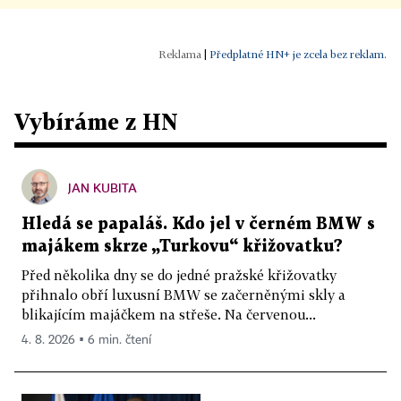
|
Předplatné HN+ je zcela bez reklam.
Vybíráme z HN
JAN KUBITA
Hledá se papaláš. Kdo jel v černém BMW s
majákem skrze „Turkovu“ křižovatku?
Před několika dny se do jedné pražské křižovatky
přihnalo obří luxusní BMW se začerněnými skly a
blikajícím majáčkem na střeše. Na červenou...
4. 8. 2026 ▪ 6 min. čtení