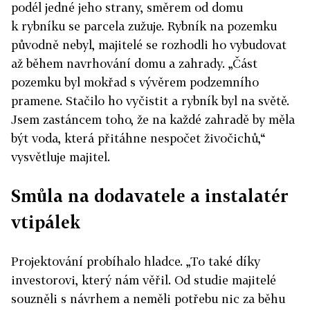
podél jedné jeho strany, směrem od domu
k rybníku se parcela zužuje. Rybník na pozemku
původně nebyl, majitelé se rozhodli ho vybudovat
až během navrhování domu a zahrady. „Část
pozemku byl mokřad s vývěrem podzemního
pramene. Stačilo ho vyčistit a rybník byl na světě.
Jsem zastáncem toho, že na každé zahradě by měla
být voda, která přitáhne nespočet živočichů,“
vysvětluje majitel.
Smůla na dodavatele a instalatér
vtipálek
Projektování probíhalo hladce. „To také díky
investorovi, který nám věřil. Od studie majitelé
souzněli s návrhem a neměli potřebu nic za běhu