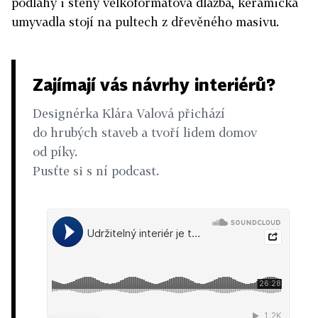
podlahy i stěny velkoformátová dlažba, keramická
umyvadla stojí na pultech z dřevěného masivu.
Zajímají vás návrhy interiérů?
Designérka Klára Valová přichází
do hrubých staveb a tvoří lidem domov
od píky.
Pusťte si s ní podcast.