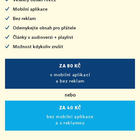
Mobilní aplikace
Bez reklam
Odemykejte obsah pro přátele
Články v audioverzi + playlist
Možnost kdykoliv zrušit
ZA 80 KČ
s mobilní aplikací
a bez reklam
nebo
ZA 40 KČ
bez mobilní aplikace
a s reklamou