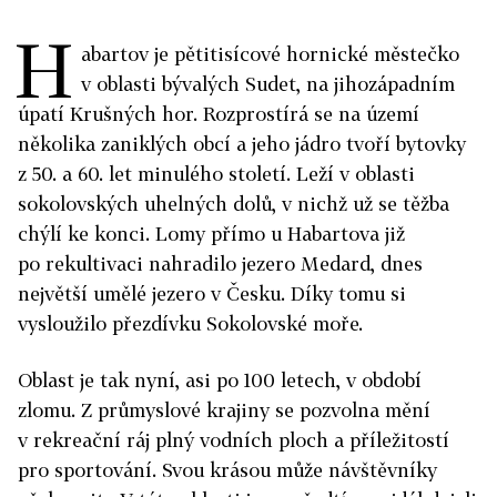
H
abartov je pětitisícové hornické městečko
v oblasti bývalých Sudet, na jihozápadním
úpatí Krušných hor. Rozprostírá se na území
několika zaniklých obcí a jeho jádro tvoří bytovky
z 50. a 60. let minulého století. Leží v oblasti
sokolovských uhelných dolů, v nichž už se těžba
chýlí ke konci. Lomy přímo u Habartova již
po rekultivaci nahradilo jezero Medard, dnes
největší umělé jezero v Česku. Díky tomu si
vysloužilo přezdívku Sokolovské moře.
Oblast je tak nyní, asi po 100 letech, v období
zlomu. Z průmyslové krajiny se pozvolna mění
v rekreační ráj plný vodních ploch a příležitostí
pro sportování. Svou krásou může návštěvníky