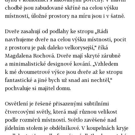
chodbě jsou zabudované skříně na celou výšku
místnosti, úložné prostory na míru jsou i v šatně.
Dveře zasahují od podlahy ke stropu „Rádi
navrhujeme dveře na celou výšku místnosti, pocit
z prostoru je pak daleko velkorysejší,“ říká
Magdalena Rochová. Dveře mají skryté zárubně
a minimalistické designové kování. „Vzhledem
k mé dvoumetrové výšce jsou dveře až ke stropu
fantastické a jiné bych už snad ani nechtěl,“
pochvaluje si majitel domu.
Osvětlení je řešené přisazenými subtilními
čtvercovými světly, která mají různou velikost
podle rozměrů místností. Světlo zavěšené nad
jídelním stolem je obdélníkové. V koupelnách kryje