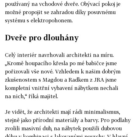
používaný na vchodové dveře. Obývací pokoj je
možné propojit se zahradou díky posuvnému
systému s elektropohonem.
Dveře pro dlouhány
Celý interiér navrhovali architekti na míru.
„Kromě houpacího křesla po mé babičce jsme
pořizovali vše nové. Vzhledem k našim dobrým
zkušenostem s Magdou a Radkem z JRA jsme
kompletní vnitřní vybavení nábytkem nechali
na nich,“ říká majitel.
Je vidět, že architekti mají rádi minimalismus,
stejně jako přírodní materiály a barvy. Pro podlahy
zvolili masivní dub, na nábytek použili dubovou
dýhu v kombinaci s lakovanými povrchy. V hlavní