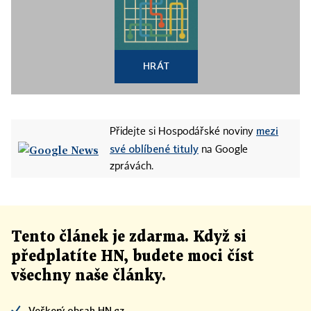
HRÁT
mezi
Přidejte si Hospodářské noviny
své oblíbené tituly
na Google
zprávách.
Tento článek
je
zdarma. Když si
předplatíte HN, budete moci číst
všechny naše články
.
Veškerý obsah HN.cz