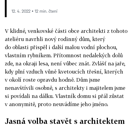
12. 4. 2022 ▪ 12 min. čtení
V klidné, venkovské části obce architekti z tohoto
ateliéru navrhli nový rodinný dům, který
do oblasti přispěl i další malou vodní plochou,
vlastním rybníkem. Přítomnost nedalekých dolů
zde, na okraji lesa, není vůbec znát. Zvlášť na jaře,
kdy plní vzduch vůně kvetoucích třešní, kterých
v okolí roste opravdu hodně. Dům jsme
nenavštívili osobně, s architekty i majitelem jsme
si povídali na dálku. Vlastník domu si přál zůstat
v anonymitě, proto neuvádíme jeho jméno.
Jasná volba stavět s architektem