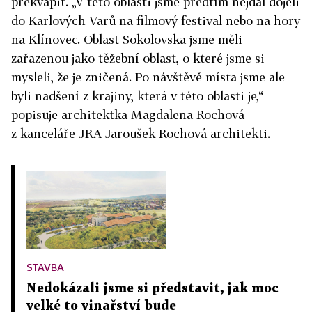
překvapit. „V této oblasti jsme předtím nejdál dojeli
do Karlových Varů na filmový festival nebo na hory
na Klínovec. Oblast Sokolovska jsme měli
zařazenou jako těžební oblast, o které jsme si
mysleli, že je zničená. Po návštěvě místa jsme ale
byli nadšení z krajiny, která v této oblasti je,“
popisuje architektka Magdalena Rochová
z kanceláře JRA Jaroušek Rochová architekti.
STAVBA
Nedokázali jsme si představit, jak moc
velké to vinařství bude