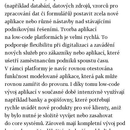
(například databází, datových zdrojů, vzorců pro
zpracování dat či formulářů) postavit zcela nové
aplikace nebo různé nástavby nad stávajícími
podnikovými řešeními. Tvorba aplikací
na low‑code platformách je velmi rychlá. To
podporuje flexibilitu při digitalizaci a zavádění
nových služeb pro zákazníky nebo aplikací, které
ušetří zaměstnancům podniků spoustu času.
V rámci platformy je navíc rovnou otestována
funkčnost modelované aplikace, která pak může
rovnou zamířit do provozu. I díky tomu low‑code
vývoj aplikací v současné době intenzivně využívají
například banky a pojišťovny, které potřebují
rychle uvádět nové produkty pro své klienty, aniž
by bylo nutné je složitě vyvíjet nebo zasahovat
do core systémů. Zároveň mají kompletní vývoj pod