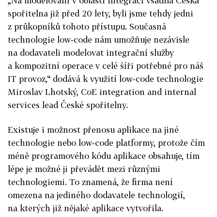
„Na modelování v oblasti integrací vsadila Česká
spořitelna již před 20 lety, byli jsme tehdy jedni
z průkopníků tohoto přístupu. Současná
technologie low‑code nám umožňuje nezávisle
na dodavateli modelovat integrační služby
a kompozitní operace v celé šíři potřebné pro náš
IT provoz,“ dodává k využití low‑code technologie
Miroslav Lhotský, CoE integration and internal
services lead České spořitelny.
Existuje i možnost přenosu aplikace na jiné
technologie nebo low‑code platformy, protože čím
méně programového kódu aplikace obsahuje, tím
lépe je možné ji převádět mezi různými
technologiemi. To znamená, že firma není
omezena na jediného dodavatele technologií,
na kterých již nějaké aplikace vytvořila.