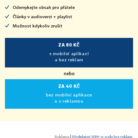
Odemykejte obsah pro přátele
Články v audioverzi + playlist
Možnost kdykoliv zrušit
ZA 80 KČ
s mobilní aplikací
a bez reklam
nebo
ZA 40 KČ
bez mobilní aplikace
a s reklamou
|
Předplatné HN+ je zcela bez reklam.