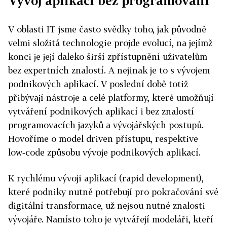
Vývoj aplikací bez programování
V oblasti IT jsme často svědky toho, jak původně
velmi složitá technologie projde evolucí, na jejímž
konci je její daleko širší zpřístupnění uživatelům
bez expertních znalostí. A nejinak je to s vývojem
podnikových aplikací. V poslední době totiž
přibývají nástroje a celé platformy, které umožňují
vytváření podnikových aplikací i bez znalostí
programovacích jazyků a vývojářských postupů.
Hovoříme o model driven přístupu, respektive
low‑code způsobu vývoje podnikových aplikací.
K rychlému vývoji aplikací (rapid development),
které podniky nutně potřebují pro pokračování své
digitální transformace, už nejsou nutné znalosti
vývojáře. Namísto toho je vytvářejí modeláři, kteří