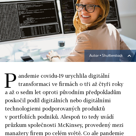
Autor ▪
Shutterstock
P
andemie covidu‑19 urychlila digitální
transformaci ve firmách o tři až čtyři roky
a až o sedm let oproti původním předpokladům
poskočil podíl digitálních nebo digitálními
technologiemi podporovaných produktů
v portfoliích podniků. Alespoň to tedy uvádí
průzkum společnosti McKinsey, provedený mezi
manažery firem po celém světě. Co ale pandemie