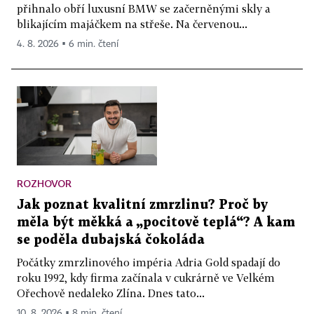
přihnalo obří luxusní BMW se začerněnými skly a
blikajícím majáčkem na střeše. Na červenou...
4. 8. 2026 ▪ 6 min. čtení
ROZHOVOR
Jak poznat kvalitní zmrzlinu? Proč by
měla být měkká a „pocitově teplá“? A kam
se poděla dubajská čokoláda
Počátky zmrzlinového impéria Adria Gold spadají do
roku 1992, kdy firma začínala v cukrárně ve Velkém
Ořechově nedaleko Zlína. Dnes tato...
10. 8. 2026 ▪ 8 min. čtení