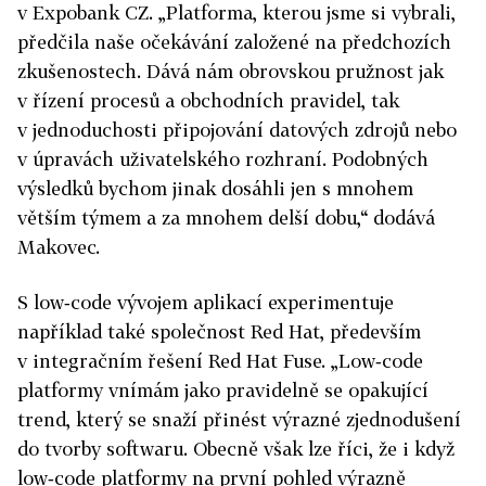
v Expobank CZ. „Platforma, kterou jsme si vybrali,
předčila naše očekávání založené na předchozích
zkušenostech. Dává nám obrovskou pružnost jak
v řízení procesů a obchodních pravidel, tak
v jednoduchosti připojování datových zdrojů nebo
v úpravách uživatelského rozhraní. Podobných
výsledků bychom jinak dosáhli jen s mnohem
větším týmem a za mnohem delší dobu,“ dodává
Makovec.
S low‑code vývojem aplikací experimentuje
například také společnost Red Hat, především
v integračním řešení Red Hat Fuse. „Low‑code
platformy vnímám jako pravidelně se opakující
trend, který se snaží přinést výrazné zjednodušení
do tvorby softwaru. Obecně však lze říci, že i když
low‑code platformy na první pohled výrazně