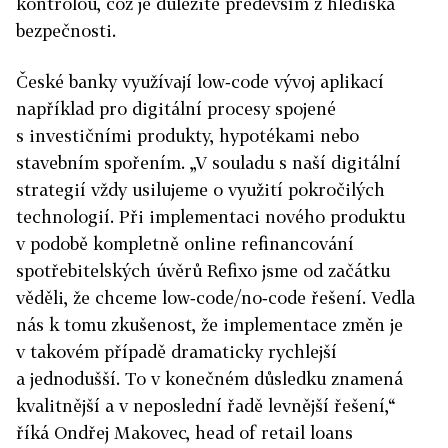
kontrolou, což je důležité především z hlediska
bezpečnosti.
České banky využívají low‑code vývoj aplikací
například pro digitální procesy spojené
s investičními produkty, hypotékami nebo
stavebním spořením. „V souladu s naší digitální
strategií vždy usilujeme o využití pokročilých
technologií. Při implementaci nového produktu
v podobě kompletně online refinancování
spotřebitelských úvěrů Refixo jsme od začátku
věděli, že chceme low‑code/no‑code řešení. Vedla
nás k tomu zkušenost, že implementace změn je
v takovém případě dramaticky rychlejší
a jednodušší. To v konečném důsledku znamená
kvalitnější a v neposlední řadě levnější řešení,“
říká Ondřej Makovec, head of retail loans