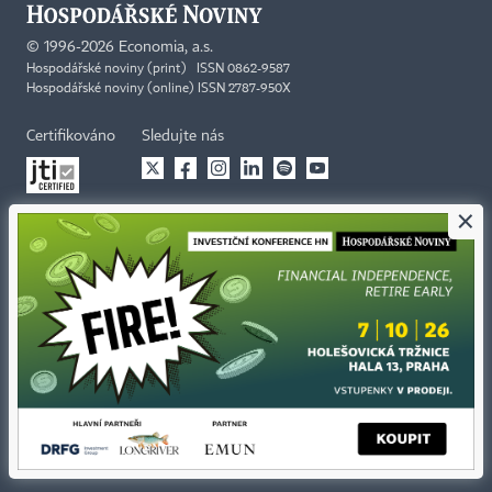
©
1996-2026
Economia, a.s.
Hospodářské noviny (print) ISSN 0862-9587
Hospodářské noviny (online) ISSN 2787-950X
Certifikováno
Sledujte nás
×
Stáhněte si aplikaci HN
Kontakty
Ochrana osobních údajů
Tiráž redakce HN
Prohlášení o cookies
Economia
Nastavení soukromí
Kariéra v HN
Všeobecné smluvní podmínky