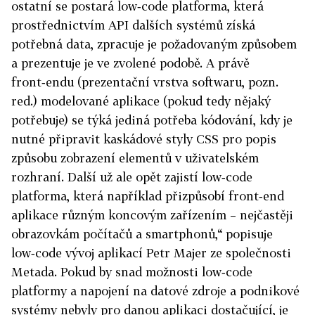
ostatní se postará low‑code platforma, která
prostřednictvím API dalších systémů získá
potřebná data, zpracuje je požadovaným způsobem
a prezentuje je ve zvolené podobě. A právě
front‑endu (prezentační vrstva softwaru, pozn.
red.) modelované aplikace (pokud tedy nějaký
potřebuje) se týká jediná potřeba kódování, kdy je
nutné připravit kaskádové styly CSS pro popis
způsobu zobrazení elementů v uživatelském
rozhraní. Další už ale opět zajistí low‑code
platforma, která například přizpůsobí front‑end
aplikace různým koncovým zařízením – nejčastěji
obrazovkám počítačů a smartphonů,“ popisuje
low‑code vývoj aplikací Petr Majer ze společnosti
Metada. Pokud by snad možnosti low‑code
platformy a napojení na datové zdroje a podnikové
systémy nebyly pro danou aplikaci dostačující, je