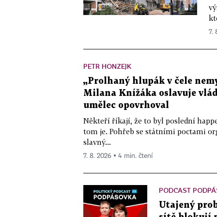
vý
kt
7.
PETR HONZEJK
„Prolhaný hlupák v čele nemy
Milana Knížáka oslavuje vlá
umělec opovrhoval
Někteří říkají, že to byl poslední ha
tom je. Pohřeb se státními poctami o
slavný...
7. 8. 2026 ▪ 4 min. čtení
PODCAST PODPÁ
Utajený prob