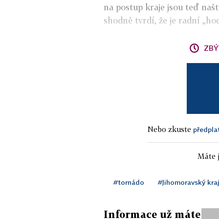
na postup kraje jsou teď našt
shodně tvrdí, že je radní „hod
ZBÝ
Nebo zkuste
předpla
Máte j
#tornádo
#Jihomoravský kra
Informace už máte