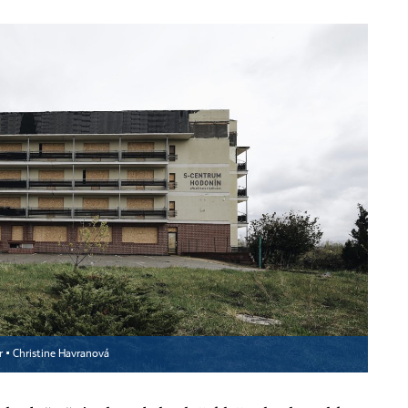
r ▪
Christine Havranová