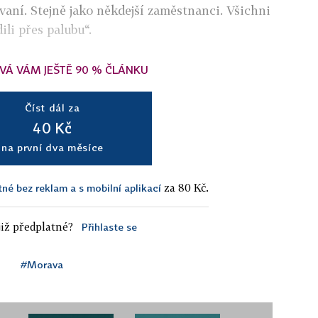
vaní. Stejně jako někdejší zaměstnanci. Všichni
ili přes palubu“.
VÁ VÁM JEŠTĚ 90 % ČLÁNKU
Číst dál za
40 Kč
na první dva měsíce
za 80 Kč.
tné bez reklam a s mobilní aplikací
iž předplatné?
Přihlaste se
j
#Morava