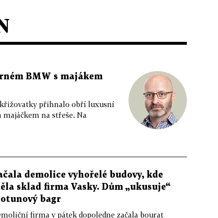
N
 černém BMW s majákem
 křižovatky přihnalo obří luxusní
m majáčkem na střeše. Na
ačala demolice vyhořelé budovy, kde
ěla sklad firma Vasky. Dům „ukusuje“
totunový bagr
moliční firma v pátek dopoledne začala bourat