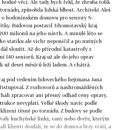
l hodně věcí. Ale tady bych řekl, že zhruba tolik
tornádo, způsobila lidská blbost. Architekt Aleš
u o hodonínském domovu pro seniory S-
ítky. Budovou postavil Jihomoravský kraj
00 milionů na jeho návrh. A minulé léto se
o statiku ale vichr neponičil a po nutných
ál sloužit. Až do přírodní katastrofy z
ní 140 seniorů. Kraj už ale do jeho oprav
k už deset měsíců leží ladem. A chátrá.
kraj pod vedením lidoveckého hejtmana Jana
řistupoval. Z rozhovorů a nashromážděných
echali zpracovat ani přesný odhad ceny opravy.
strukce nevyplatí. Velké škody navíc podle
yklízení těsně po tornádu. Z budovy se podle
valy kuchyňské linky, vany nebo dveře, kterým
lí klienti doufali, že se do domova brzy vrátí, a