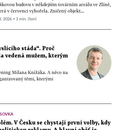
škovou budovu v někdejším továrním areálu ve Zlíně,
erá v červenci vyhořela. Zničený objekt...
 8. 2026 ▪ 3 min. čtení
slícího stáda“. Proč
da vedená mužem, kterým
ppening Milana Knížáka. A něco na
rganizovaný těmi, kterými
SOVKA
lém. V Česku se chystají první volby, kdy