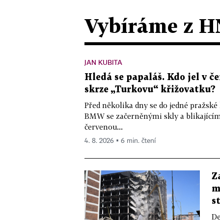
Vybíráme z H
JAN KUBITA
Hledá se papaláš. Kdo jel v
skrze „Turkovu“ křižovatku?
Před několika dny se do jedné pražské
BMW se začerněnými skly a blikající
červenou...
4. 8. 2026 ▪ 6 min. čtení
Z
m
s
De