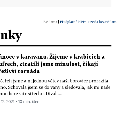
|
Předplatné HN+ je zcela bez reklam.
ánky
ánoce v karavanu. Žijeme v krabicích a
ufrech, ztratili jsme minulost, říkají
řeživší tornáda
čeřeli jsme a najednou větev naší borovice prorazila
no. Schovala jsem se do vany a sledovala, jak mi nade
ou bere vítr střechu. Dívala...
 12. 2021 ▪ 10 min. čtení