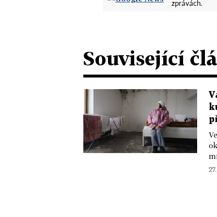
zprávách.
Související čl
V
k
p
Ve
ok
mn
27.