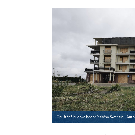
Opuštěná budova hodonínského S-centra
Auto