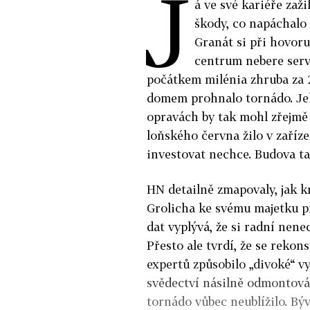
J
á ve své kariéře zaži
škody, co napáchalo 
Granát si při hovor
centrum nebere serv
počátkem milénia zhruba za 2
domem prohnalo tornádo. Jeh
opravách by tak mohl zřejmě d
loňského června žilo v zaříze
investovat nechce. Budova ta
HN detailně zmapovaly, jak 
Grolicha ke svému majetku p
dat vyplývá, že si radní nen
Přesto ale tvrdí, že se rekon
expertů způsobilo „divoké“ v
svědectví násilně odmontová
tornádo vůbec neublížilo. Býva