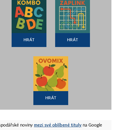
HRÁT
HRÁT
HRÁT
mezi své oblíbené tituly
ospodářské noviny
na Google