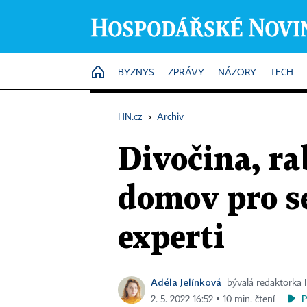
HOME
BYZNYS
ZPRÁVY
NÁZORY
TECH
HN.cz
›
Archiv
Divočina, ra
domov pro se
experti
Adéla Jelínková
bývalá redaktorka
2. 5. 2022 16:52 ▪ 10 min. čtení