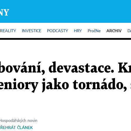
ARCHIV
REALITY
INVESTICE
PODCASTY
HRY
PročNe
D
bování, devastace. Kr
niory jako tornádo, 
 Hospodářských novin
PŘEHRÁT ČLÁNEK