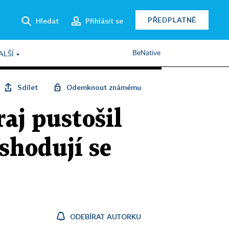
PŘEDPLATNÉ
Hledat
Přihlásit se
BeNative
ALŠÍ
Sdílet
Odemknout známému
aj pustošil
shodují se
ODEBÍRAT AUTORKU