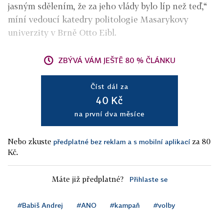
jasným sdělením, že za jeho vlády bylo líp než teď,“
míní vedoucí katedry politologie Masarykovy
univerzity v Brně Otto Eibl.
ZBÝVÁ VÁM JEŠTĚ 80 % ČLÁNKU
Číst dál za
40 Kč
na první dva měsíce
Nebo zkuste
za 80
předplatné bez reklam a s mobilní aplikací
Kč.
Máte již předplatné?
Přihlaste se
#Babiš Andrej
#ANO
#kampaň
#volby