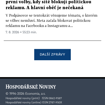
první volby, kdy sítě blokují politickou
reklamu. A hlavní oběť je nečekaná
V Podpásovce se tentokrát věnujeme tématu, o kterém
se vůbec nemluví. Meta začala blokovat politickou
reklamu na Facebooku a Instagramu a...
7. 8. 2026 ▪ 55:23 min.
DALŠÍ ZPRÁVY
©
1996-2026
Economia, a.s.
Hospodářské noviny (print) ISSN 0862-9587
Hospodářské noviny (online) ISSN 2787-950X