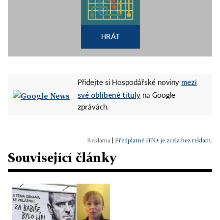
HRÁT
mezi
Přidejte si Hospodářské noviny
své oblíbené tituly
na Google
zprávách.
|
Předplatné HN+ je zcela bez reklam.
Související články