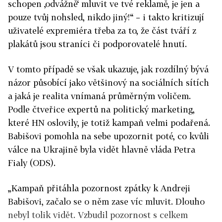
schopen ‚odvážně‘ mluvit ve tvé reklamě, je jen a
pouze tvůj nohsled, nikdo jiný!“ – i takto kritizují
uživatelé expremiéra třeba za to, že část tváří z
plakátů jsou straníci či podporovatelé hnutí.
V tomto případě se však ukazuje, jak rozdílný bývá
názor působící jako většinový na sociálních sítích
a jaká je realita vnímaná průměrným voličem.
Podle
čtveřice
expertů na politický marketing,
které HN oslovily, je totiž kampaň velmi podařená.
Babišovi pomohla na sebe upozornit poté, co kvůli
válce na Ukrajině byla vidět hlavně vláda Petra
Fialy (ODS).
„Kampaň přitáhla pozornost zpátky k Andreji
Babišovi, začalo se o něm zase víc mluvit. Dlouho
nebyl tolik vidět. Vzbudil pozornost s celkem