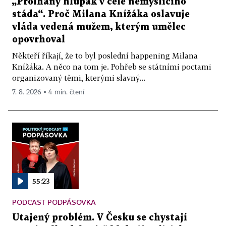
„Prolhaný hlupák v čele nemyslícího
stáda“. Proč Milana Knížáka oslavuje
vláda vedená mužem, kterým umělec
opovrhoval
Někteří říkají, že to byl poslední happening Milana
Knížáka. A něco na tom je. Pohřeb se státními poctami
organizovaný těmi, kterými slavný...
7. 8. 2026 ▪ 4 min. čtení
55:23
PODCAST PODPÁSOVKA
Utajený problém. V Česku se chystají