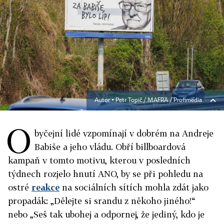
Autor ▪
Petr Topič / MAFRA / Profimedia
O
byčejní lidé vzpomínají v dobrém na Andreje
Babiše a jeho vládu. Obří billboardová
kampaň v tomto motivu, kterou v posledních
týdnech rozjelo hnutí ANO, by se při pohledu na
ostré
reakce
na sociálních sítích mohla zdát jako
propadák: „Dělejte si srandu z někoho jiného!“
nebo „Seš tak ubohej a odpornej, že jediný, kdo je