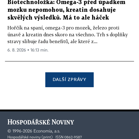
Biotechnoložka: Omega-3 před úpadkem
mozku nepomohou, kreatin dosahuje
skvělých výsledků. Má to ale háček
Hořčík na spaní, omega-3 pro mozek, železo proti
únavě a kreatin dnes skoro na všechno. Trh s doplňky
stravy slibuje řadu benefitů, ale které z...
6. 8. 2026 ▪ 16:13 min.
DALŠÍ ZPRÁVY
©
1996-2026
Economia, a.s.
Hospodářské noviny (print) ISSN 0862-9587