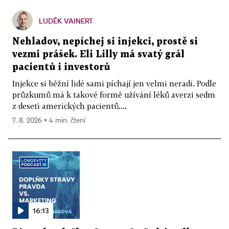
LUDĚK VAINERT
Nehladov, nepíchej si injekci, prostě si
vezmi prášek. Eli Lilly má svatý grál
pacientů i investorů
Injekce si běžní lidé sami píchají jen velmi neradi. Podle
průzkumů má k takové formě užívání léků averzi sedm
z deseti amerických pacientů....
7. 8. 2026 ▪ 4 min. čtení
16:13