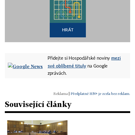
HRÁT
mezi
Přidejte si Hospodářské noviny
své oblíbené tituly
na Google
zprávách.
|
Předplatné HN+ je zcela bez reklam.
Související články