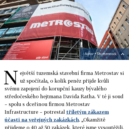
Autor ▪
Shutterstock
N
ejvětší tuzemská stavební firma Metrostav si
už spočítala, o kolik peněz přijde kvůli
svému zapojení do korupční kauzy bývalého
středočeského hejtmana Davida Ratha. V té ji soud
– spolu s dceřinou firmou Metrostav
Infrastructure – potrestal
tříletým zákazem
účasti na veřejných zakázkách
. „Okamžitě
přijdeme o 40 až 50 zakázek, které jsme vysoutěžili,