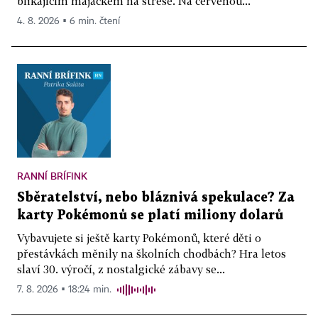
blikajícím majáčkem na střeše. Na červenou...
4. 8. 2026 ▪ 6 min. čtení
RANNÍ BRÍFINK
Sběratelství, nebo bláznivá spekulace? Za
karty Pokémonů se platí miliony dolarů
Vybavujete si ještě karty Pokémonů, které děti o
přestávkách měnily na školních chodbách? Hra letos
slaví 30. výročí, z nostalgické zábavy se...
7. 8. 2026 ▪ 18:24 min.